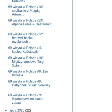
Krakowie
69 wizyta w Polsce /14/:
spotkanie z Magdą,
Arture...
69 wizyta w Polsce /13/:
Alpaca Home & Restaurant
...
69 wizyta w Polsce /12/:
festiwal baniek
mydlanych...
69 wizyta w Polsce /11/:
kopiec Kościuszki
69 wizyta w Polsce /10/:
Międzynarodowe Targi
Sztu...
69 wizyta w Polsce /9/: Dni
Brzezia
69 wizyta w Polsce /8/:
Patryczek po raz pierwszy
...
69 wizyta w Polsce /7/:
lokomotywa na placu
zabaw
►
lipca 2023
(22)