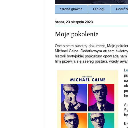
Strona główna
O blogu
Podróż
środa, 23 sierpnia 2023
Moje pokolenie
Obejrzałem świetny dokument, Moje pokoleni
Michael Caine. Dodatkowym atutem świetny m
historii brytyjskiej popkultury opowiada nam
film przewija się szereg postaci, wtedy aw
Lo
pr
na
ob
po
ko
Al
Sy
by
Kr