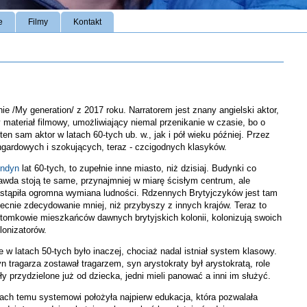
e
Filmy
Kontakt
e /My generation/ z 2017 roku. Narratorem jest znany angielski aktor,
ateriał filmowy, umożliwiający niemal przenikanie w czasie, bo o
 ten sam aktor w latach 60-tych ub. w., jak i pół wieku później. Przez
angardowych i szokujących, teraz - czcigodnych klasyków.
ndyn
lat 60-tych, to zupełnie inne miasto, niż dzisiaj. Budynki co
awda stoją te same, przynajmniej w miarę ścisłym centrum, ale
stąpiła ogromna wymiana ludności. Rdzennych Brytyjczyków jest tam
ecnie zdecydowanie mniej, niż przybyszy z innych krajów. Teraz to
tomkowie mieszkańców dawnych brytyjskich kolonii, kolonizują swoich
lonizatorów.
e w latach 50-tych było inaczej, chociaż nadal istniał system klasowy.
n tragarza zostawał tragarzem, syn arystokraty był arystokratą, role
ły przydzielone już od dziecka, jedni mieli panować a inni im służyć.
ach temu systemowi położyła najpierw edukacja, która pozwalała