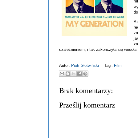
mł
wy
do
A 
re
za
ja
za
uzależnieniem, i tak zakończyła się wesoła 
Autor:
Piotr Słotwiński
Tagi:
Film
Brak komentarzy:
Prześlij komentarz