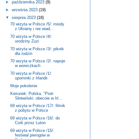
►
października 2023
(9)
►
września 2023
(19)
▼
sierpnia 2023
(18)
70 wizyta w Polsce /5/: miody
z Ukrainy i nie wiad...
70 wizyta w Polsce /4/:
urodziny Zuzi
70 wizyta w Polsce /3/: piknik
dla rodzin
70 wizyta w Polsce /2/: napoje
w woreczkach
70 wizyta w Polsce /1/:
upominki z Irlandii
Moje pokolenie
Kierunek: Polska. "Piotr
Słotwiński: obecnie w Irl...
69 wizyta w Polsce /17/: filmik
z pobytu w Polsce
69 wizyta w Polsce /16/: do
Cork przez Luton
69 wizyta w Polsce /15/:
festiwal pierogów w