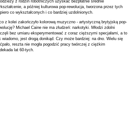
odzieży z rodzin robotniczych uzyskać bezpłatnie średnie
kształcenie, a później kulturowa pop-rewolucja, tworzona przez tych
piero co wykształconych i co bardziej uzdolnionych.
co z kolei zakończyło kolorową muzyczno - artystyczną brytyjską pop-
wolucję? Michael Caine nie ma złudzeń: narkotyki. Młodzi zdolni
częli bez umiaru eksperymentować z coraz cięższymi specjałami, a to
k wiadomo, jest drogą donikąd. Czy może bardziej: na dno. Wielu się
ćpało, reszta nie mogła pogodzić pracy twórczej z ciężkim
dekada lat 60-tych.