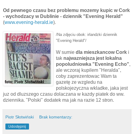
Od pewnego czasu bez problemu mozemy kupic w Cork
- wychodzacy w Dublinie - dziennik "Evening Herald"
(
www.evening-herald.ie
).
/Na zdjęciu obok: irlandzki dziennik
"Evening Herald"/
W sumie
dla mieszkancow Cork
i
tak
najwazniejsza jest lokalna
popoludniowka "Evening Echo"
,
ale wczoraj kupilem "Heralda",
coby zaprezentowac Wam ta
gazetę ze wzgledu na
polskojezyczna wkladke, jaka jest
juz od dluzszego czasu dolaczana w kazdy piatek do ww.
dziennika. "Polski" dodatek ma jak na razie 12 stron.
Piotr Słotwiński
Brak komentarzy:
Udostępnij