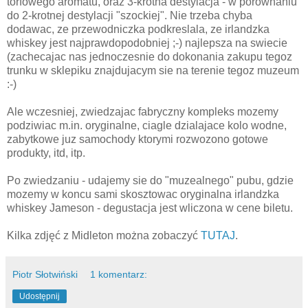
torfowego aromatu, oraz 3-krotna destylacja - w porownaniu
do 2-krotnej destylacji "szockiej". Nie trzeba chyba
dodawac, ze przewodniczka podkreslala, ze irlandzka
whiskey jest najprawdopodobniej ;-) najlepsza na swiecie
(zachecajac nas jednoczesnie do dokonania zakupu tegoz
trunku w sklepiku znajdujacym sie na terenie tegoz muzeum
:-)
Ale wczesniej, zwiedzajac fabryczny kompleks mozemy
podziwiac m.in. oryginalne, ciagle dzialajace kolo wodne,
zabytkowe juz samochody ktorymi rozwozono gotowe
produkty, itd, itp.
Po zwiedzaniu - udajemy sie do "muzealnego" pubu, gdzie
mozemy w koncu sami skosztowac oryginalna irlandzka
whiskey Jameson - degustacja jest wliczona w cene biletu.
Kilka zdjęć z Midleton można zobaczyć
TUTAJ
.
Piotr Słotwiński
1 komentarz:
Udostępnij