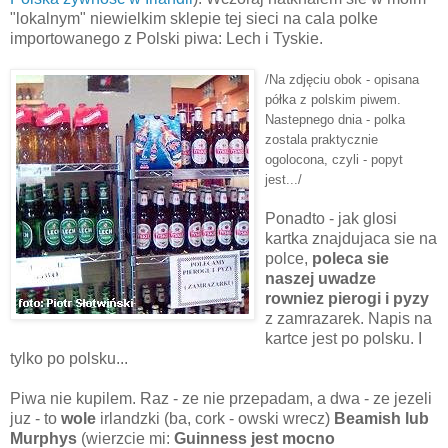
"lokalnym" niewielkim sklepie tej sieci na cala polke
importowanego z Polski piwa: Lech i Tyskie.
/Na zdjęciu obok - opisana
półka z polskim piwem.
Nastepnego dnia - polka
zostala praktycznie
ogolocona, czyli - popyt
jest.../
Ponadto - jak glosi
kartka znajdujaca sie na
polce,
poleca sie
naszej uwadze
rowniez pierogi i pyzy
z zamrazarek. Napis na
kartce jest po polsku. I
tylko po polsku...
Piwa nie kupilem. Raz - ze nie przepadam, a dwa - ze jezeli
juz - to
wole
irlandzki (ba, cork - owski wrecz)
Beamish lub
Murphys
(wierzcie mi:
Guinness jest mocno