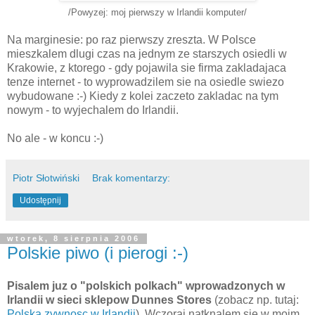
/Powyzej: moj pierwszy w Irlandii komputer/
Na marginesie: po raz pierwszy zreszta. W Polsce
mieszkalem dlugi czas na jednym ze starszych osiedli w
Krakowie, z ktorego - gdy pojawila sie firma zakladajaca
tenze internet - to wyprowadzilem sie na osiedle swiezo
wybudowane :-) Kiedy z kolei zaczeto zakladac na tym
nowym - to wyjechalem do Irlandii.
No ale - w koncu :-)
Piotr Słotwiński
Brak komentarzy:
Udostępnij
wtorek, 8 sierpnia 2006
Polskie piwo (i pierogi :-)
Pisalem juz o "polskich polkach" wprowadzonych w
Irlandii w sieci sklepow Dunnes Stores
(zobacz np. tutaj:
Polska zywnosc w Irlandii
). Wczoraj natknalem sie w moim