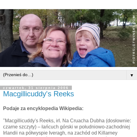
▼
czwartek, 31 sierpnia 2006
Macgillicuddy's Reeks
Podaje za encyklopedia Wikipedia:
"Macgillicuddy's Reeks, irl. Na Cruacha Dubha (dosłownie:
czarne szczyty) – łańcuch górski w południowo-zachodniej
Irlandii na półwyspie Iveragh, na zachód od Killarney