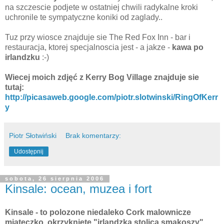
na szczescie podjete w ostatniej chwili radykalne kroki
uchronile te sympatyczne koniki od zaglady..
Tuz przy wiosce znajduje sie The Red Fox Inn - bar i
restauracja, ktorej specjalnoscia jest - a jakze -
kawa po
irlandzku
:-)
Wiecej moich zdjęć z Kerry Bog Village znajduje sie
tutaj:
http://picasaweb.google.com/piotr.slotwinski/RingOfKerr
y
Piotr Słotwiński
Brak komentarzy:
Udostępnij
sobota, 26 sierpnia 2006
Kinsale: ocean, muzea i fort
Kinsale - to polozone niedaleko Cork malownicze
miateczko, okrzykniete "irlandzka stolica smakoszy".