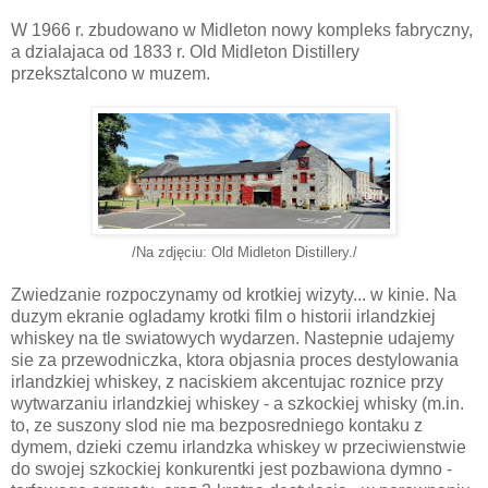
W 1966 r. zbudowano w Midleton nowy kompleks fabryczny,
a dzialajaca od 1833 r. Old Midleton Distillery
przeksztalcono w muzem.
/Na zdjęciu: Old Midleton Distillery./
Zwiedzanie rozpoczynamy od krotkiej wizyty... w kinie. Na
duzym ekranie ogladamy krotki film o historii irlandzkiej
whiskey na tle swiatowych wydarzen. Nastepnie udajemy
sie za przewodniczka, ktora objasnia proces destylowania
irlandzkiej whiskey, z naciskiem akcentujac roznice przy
wytwarzaniu irlandzkiej whiskey - a szkockiej whisky (m.in.
to, ze suszony slod nie ma bezposredniego kontaku z
dymem, dzieki czemu irlandzka whiskey w przeciwienstwie
do swojej szkockiej konkurentki jest pozbawiona dymno -