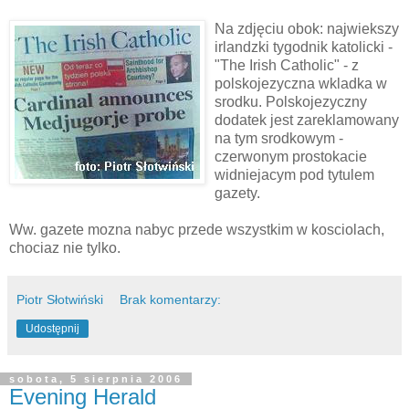
Na zdjęciu obok: najwiekszy
irlandzki tygodnik katolicki -
"The Irish Catholic" - z
polskojezyczna wkladka w
srodku. Polskojezyczny
dodatek jest zareklamowany
na tym srodkowym -
czerwonym prostokacie
widniejacym pod tytulem
gazety.
Ww. gazete mozna nabyc przede wszystkim w kosciolach,
chociaz nie tylko.
Piotr Słotwiński
Brak komentarzy:
Udostępnij
sobota, 5 sierpnia 2006
Evening Herald