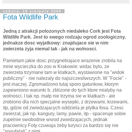
sobota, 19 sierpnia 2006
Fota Wildlife Park
Jedną z atrakcji polozonych niedaleko Cork jest Fota
Wildlife Park. Jest to swego rodzaju ogrod zoologiczny,
jednakze dosc wyjatkowy: znajdujace sie w nim
zwierzeta zyja niemal tak - jak na wolnosci.
Pamietam jakie dosc przygnebiajace wrazenie zrobila na
mnie wycieczka do zoo w Krakowie: widac bylo, ze
zwierzeta trzymane tam w klatkach, wystawione na "widok
publiczny" - nie nalezaly do najszczesliwszych. W "Focie" -
jest inaczej. Zgromadzono tutaj sporo gatunkow, ktorym
zapewniono warunki b. zblizone do tych ktore mialyby na
wolnosci. I tak np. małp nie trzyma sie w klatkach - ale
zrobiono dla nich specjalne wysepki, z drzewami, krzewami,
itp, gdzie od zwiedzajacych oddziela je plytka fosa. Czesc
zwierzat, jak np. kangury, lamy, pawie, itp - spaceruje sobie
zupelnie swobodnie wsrod zwiedzajacych, jednak
pracownicy Foty czuwaja żeby turysci za bardzo się nie
"spoufalali" z nimi.