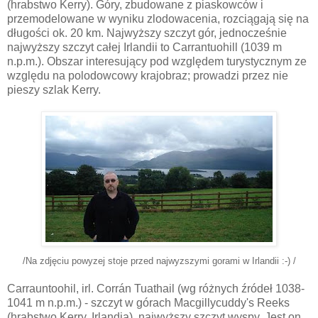
(hrabstwo Kerry). Góry, zbudowane z piaskowców i
przemodelowane w wyniku zlodowacenia, rozciągają się na
długości ok. 20 km. Najwyższy szczyt gór, jednocześnie
najwyższy szczyt całej Irlandii to Carrantuohill (1039 m
n.p.m.). Obszar interesujący pod względem turystycznym ze
względu na polodowcowy krajobraz; prowadzi przez nie
pieszy szlak Kerry.
/Na zdjęciu powyzej stoje przed najwyzszymi gorami w Irlandii :-) /
Carrauntoohil, irl. Corrán Tuathail (wg różnych źródeł 1038-
1041 m n.p.m.) - szczyt w górach Macgillycuddy's Reeks
(hrabstwo Kerry, Irlandia), najwyższy szczyt wyspy. Jest on