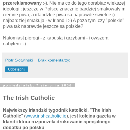
przereklamowany
;-). Nie ma co do tego dorabiac wiekszej
ideologii: jeszcze w Polsce znacznie bardziej smakowaly mi
ciemne piwa, a irlandzkie piwa sa naprawde swietne (i
najbardziej smakuja - w Irlandii :-) A poza tym: czy "polskie"
piwa tak naprawde jeszcze sa polskie?
Natomiast pierogi - z kapusta i grzybami - i owszem,
nabylem :-)
Piotr Słotwiński
Brak komentarzy:
Udostępnij
poniedziałek, 7 sierpnia 2006
The Irish Catholic
Najwiekszy irlandzki tygodnik katolicki, "The Irish
Catholic
" (
www.irishcatholic.ie
), j
est kolejna gazeta w
Irlandii ktora rozpoczela drukowanie specjalnego
dodatku po polsku
.