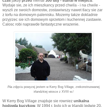
czas
jakby
przed
niemal
300 laty - stanal w miejscu
.
Wydaje sie, ze ich mieszkancy przed chwila - i na chwile -
wyszli ze swoich domostw, zostawiwszy nawet tlacy sie zar
z torfu na domowym palenisku. Mozemy takze dokladnie
przyjrzec sie ich domowym sprzetom i kuchennej zastawie.
Calosc robi naprawde fantastyczne wrazenie.
/Na zdjęciu powyzej jestem w Kerry Bog Village, zrekonstruowanej
irlandzkiej wiosce z XVIII w./
W Kerry Bog Village znajduje sie rowniez
unikalna
hodowla kucykow
. W 1994 r. bylo ich w Irlandii ledwie 20,