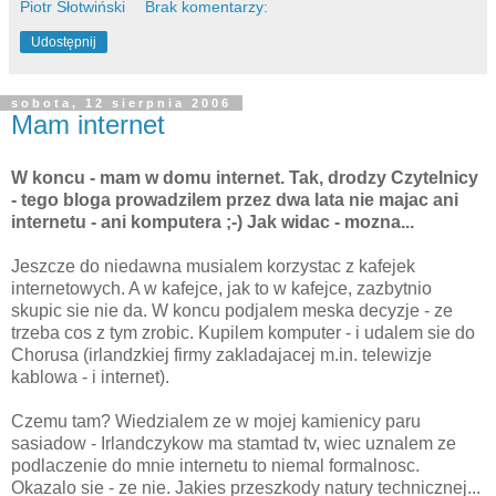
Piotr Słotwiński
Brak komentarzy:
Udostępnij
sobota, 12 sierpnia 2006
Mam internet
W koncu - mam w domu internet. Tak, drodzy Czytelnicy
- tego bloga prowadzilem przez dwa lata nie majac ani
internetu - ani komputera ;-) Jak widac - mozna...
Jeszcze do niedawna musialem korzystac z kafejek
internetowych. A w kafejce, jak to w kafejce, zazbytnio
skupic sie nie da. W koncu podjalem meska decyzje - ze
trzeba cos z tym zrobic. Kupilem komputer - i udalem sie do
Chorusa (irlandzkiej firmy zakladajacej m.in. telewizje
kablowa - i internet).
Czemu tam? Wiedzialem ze w mojej kamienicy paru
sasiadow - Irlandczykow ma stamtad tv, wiec uznalem ze
podlaczenie do mnie internetu to niemal formalnosc.
Okazalo sie - ze nie. Jakies przeszkody natury technicznej...