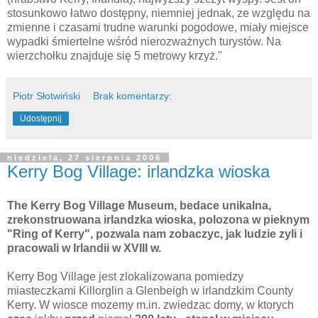
stosunkowo łatwo dostępny, niemniej jednak, ze względu na
zmienne i czasami trudne warunki pogodowe, miały miejsce
wypadki śmiertelne wśród nierozważnych turystów. Na
wierzchołku znajduje się 5 metrowy krzyż."
Piotr Słotwiński
Brak komentarzy:
Udostępnij
niedziela, 27 sierpnia 2006
Kerry Bog Village: irlandzka wioska
The Kerry Bog Village Museum, bedace unikalna,
zrekonstruowana irlandzka wioska, polozona w pieknym
"Ring of Kerry", pozwala nam zobaczyc, jak ludzie zyli i
pracowali w Irlandii w XVIII w.
Kerry Bog Village jest zlokalizowana pomiedzy
miasteczkami Killorglin a Glenbeigh w irlandzkim County
Kerry. W wiosce mozemy m.in. zwiedzac domy, w ktorych