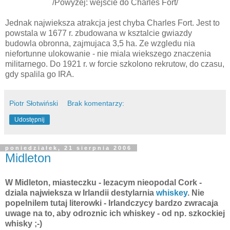
/Powyżej: wejście do Charles Fort/
Jednak najwieksza atrakcja jest chyba Charles Fort. Jest to
powstala w 1677 r. zbudowana w ksztalcie gwiazdy
budowla obronna, zajmujaca 3,5 ha. Ze wzgledu nia
niefortunne ulokowanie - nie miala wiekszego znaczenia
militarnego. Do 1921 r. w forcie szkolono rekrutow, do czasu,
gdy spalila go IRA.
Piotr Słotwiński
Brak komentarzy:
Udostępnij
poniedziałek, 21 sierpnia 2006
Midleton
W Midleton, miasteczku - lezacym nieopodal Cork -
dziala najwieksza w Irlandii destylarnia
whiskey
. Nie
popelnilem tutaj literowki - Irlandczycy bardzo zwracaja
uwage na to, aby odroznic ich whiskey - od np. szkockiej
whisky ;-)