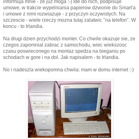
informuja mnie - ze juz moga :-) Ide do nich, podpisuje
umowe, w trakcie wypelniania papierow dzwonie do Smart'a
i umowe z nimi rozwiazuje - z przyczyn oczywistych. Na
szczescie - wiele rzeczy mozna tutaj zalatwic "na telefon". W
koncu - to Irlandia.
Na drugi dzien przychodzi monter. Co chwile okazuje sie, ze
czegos zapomnial zabrac z samochodu, wiec wiekszosc
czasu poswieconego na montaz spedza na bieganiu po
schodach w gore i na dol. Jak napisalem - to Irlandia.
No i nadeszla wiekopomna chwila: mam w domu internet :-)