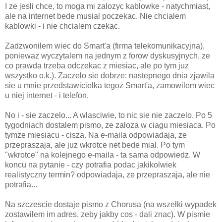
I ze jesli chce, to moga mi zalozyc kablowke - natychmiast,
ale na internet bede musial poczekac. Nie chcialem
kablowki - i nie chcialem czekac.
Zadzwonilem wiec do Smart'a (firma telekomunikacyjna),
poniewaz wyczytalem na jednym z forow dyskusyjnych, ze
co prawda trzeba odczekac z miesiac, ale po tym juz
wszystko o.k.). Zaczelo sie dobrze: nastepnego dnia zjawila
sie u mnie przedstawicielka tegoz Smart'a, zamowilem wiec
u niej internet - i telefon.
No i - sie zaczelo... A wlasciwie, to nic sie nie zaczelo. Po 5
tygodniach dostalem pismo, ze zaloza w ciagu miesiaca. Po
tymze miesiacu - cisza. Na e-maila odpowiadaja, ze
przepraszaja, ale juz wkrotce net bede mial. Po tym
"wkrotce" na kolejnego e-maila - ta sama odpowiedz. W
koncu na pytanie - czy potrafia podac jakikolwiek
realistyczny termin? odpowiadaja, ze przepraszaja, ale nie
potrafia...
Na szczescie dostaje pismo z Chorusa (na wszelki wypadek
zostawilem im adres, zeby jakby cos - dali znac). W pismie