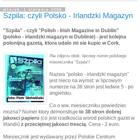
wtorek, 1 sierpnia 2006
Szpila: czyli Polsko - Irlandzki Magazyn
"Szpila" - czyli "Polish - Irish Magazine in Dublin"
(polsko - irlandzki magazyn w Dublinie) - jest kolejna
polonijną gazetą, ktora udalo mi sie kupic w Cork.
/Na zdjęciu obok: lipcowy numer polskiego
miesiecznika "Szpila"/
Nazwa "polsko - irlandzki magazyn"
jest nieco na wyrost: w lipcowym
numerze na 38 stron jest ledwie 5 - po
angielsku.
Co o ww. miesieczniku powiedziec
mozna? Numer ktory demonstruje
to 38 stron dobrej
jakosci papieru
(co jest rzadkoscia wsrod polskich gazet w
Irlandii)
z przeciętnej jakosci trescią
. Cena - 2 euro.
Miesiecznik jest wydawany przez Polskie Centrum