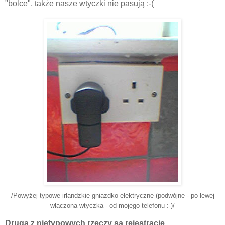
"bolce", także nasze wtyczki nie pasują :-(
/Powyżej typowe irlandzkie gniazdko elektryczne (podwójne - po lewej
włączona wtyczka - od mojego telefonu :-)/
Druga z nietypowych rzeczy są rejestracje