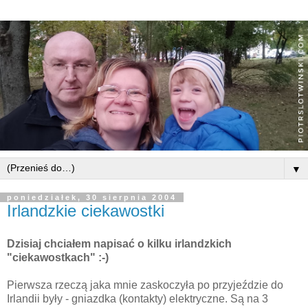
▼
poniedziałek, 30 sierpnia 2004
Irlandzkie ciekawostki
Dzisiaj chciałem napisać o kilku irlandzkich
"ciekawostkach" :-)
Pierwsza rzeczą jaka mnie zaskoczyła po przyjeździe do
Irlandii były - gniazdka (kontakty) elektryczne.
Są na 3