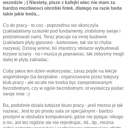
wszedzie ;-) Niestety, pisze z kafejki wiec nie mam za
bardzo mozliwosci obrobki fotek, dlatego na razie beda
takie jakie beda...
Co do pracy - to coz - poprzednia sie skonczyla
(zakladalismy szalunki pod fundamenty, zrobilismy swoje i
podziekowali nam). Teraz pracuje na innej budowie
(zakladam plyty gipsowo - kartonowe, tak sie to chyba
nazywa). Dzisiaj wolne, bo irlandzcy stolarze wybudowali
krzywe sciany - no i musza je poprawiac, tak zebysmy mogli
dalej te plyty zakladac.
Coby jakos ten dzien wykorzystac, zaraz pojde na lekcje
angielskiego (sa bezplatne - organizowane przez tutejszy
klub pracy - ale wcale nie trzeba byc zarejestrowanym
bezrobotnym, czy w ogole bezrobotnym, ot wystarczy podac
swoje imie :-)
Ba, podobnie dziala tutejsze biuro pracy - jesli mozna je tak
nazwac. Jest to po prostu sala ze specjalnymi - bardzo
prostymi w obsludze komputerami, gdzie nie pytajac nikogo
o nic, ani tez nigdzie sie nie rejestrujac, itd., itp., mozna