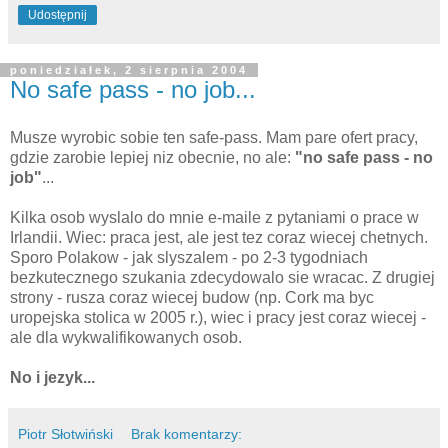
Udostępnij
poniedziałek, 2 sierpnia 2004
No safe pass - no job...
Musze wyrobic sobie ten safe-pass. Mam pare ofert pracy,
gdzie zarobie lepiej niz obecnie, no ale:
"no safe pass - no
job"
...
Kilka osob wyslalo do mnie e-maile z pytaniami o prace w
Irlandii. Wiec: praca jest, ale jest tez coraz wiecej chetnych.
Sporo Polakow - jak slyszalem - po 2-3 tygodniach
bezkutecznego szukania zdecydowalo sie wracac. Z drugiej
strony - rusza coraz wiecej budow (np. Cork ma byc
uropejska stolica w 2005 r.), wiec i pracy jest coraz wiecej -
ale dla wykwalifikowanych osob.
No i jezyk...
Piotr Słotwiński
Brak komentarzy: