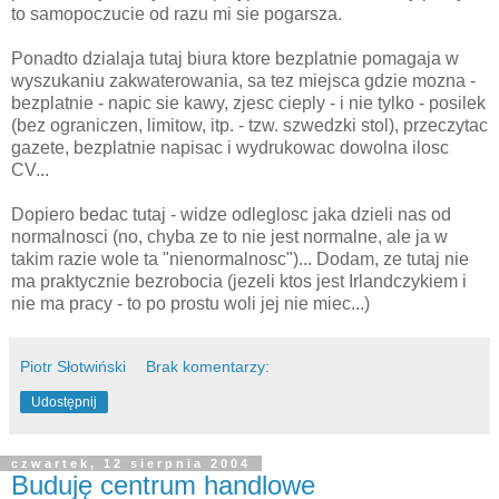
to samopoczucie od razu mi sie pogarsza.
Ponadto dzialaja tutaj biura ktore bezplatnie pomagaja w
wyszukaniu zakwaterowania, sa tez miejsca gdzie mozna -
bezplatnie - napic sie kawy, zjesc cieply - i nie tylko - posilek
(bez ograniczen, limitow, itp. - tzw. szwedzki stol), przeczytac
gazete, bezplatnie napisac i wydrukowac dowolna ilosc
CV...
Dopiero bedac tutaj - widze odleglosc jaka dzieli nas od
normalnosci (no, chyba ze to nie jest normalne, ale ja w
takim razie wole ta "nienormalnosc")... Dodam, ze tutaj nie
ma praktycznie bezrobocia (jezeli ktos jest Irlandczykiem i
nie ma pracy - to po prostu woli jej nie miec...)
Piotr Słotwiński
Brak komentarzy:
Udostępnij
czwartek, 12 sierpnia 2004
Buduję centrum handlowe