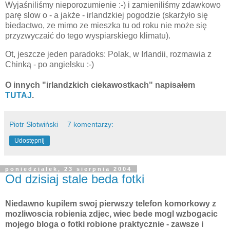
Wyjaśniliśmy nieporozumienie :-) i zamieniliśmy zdawkowo
parę slow o - a jakże - irlandzkiej pogodzie (skarżyło się
biedactwo, ze mimo ze mieszka tu od roku nie może się
przyzwyczaić do tego wyspiarskiego klimatu).
Ot, jeszcze jeden paradoks:
Polak, w Irlandii, rozmawia z
Chinką - po angielsku :-)
O innych "irlandzkich ciekawostkach" napisałem
TUTAJ
.
Piotr Słotwiński
7 komentarzy:
Udostępnij
poniedziałek, 23 sierpnia 2004
Od dzisiaj stale beda fotki
Niedawno kupilem swoj pierwszy telefon komorkowy z
mozliwoscia robienia zdjec, wiec bede mogl wzbogacic
mojego bloga o fotki robione praktycznie - zawsze i