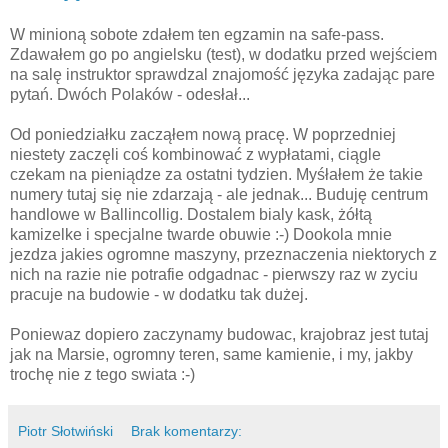
W minioną sobote zdałem ten egzamin na safe-pass.
Zdawałem go po angielsku (test), w dodatku przed wejściem
na salę instruktor sprawdzal znajomość języka zadając pare
pytań. Dwóch Polaków - odesłał...
Od poniedziałku zacząłem nową pracę. W poprzedniej
niestety zaczęli coś kombinować z wypłatami, ciągle
czekam na pieniądze za ostatni tydzien. Myśłałem że takie
numery tutaj się nie zdarzają - ale jednak... Buduję centrum
handlowe w Ballincollig. Dostalem bialy kask, żółtą
kamizelke i specjalne twarde obuwie :-) Dookola mnie
jezdza jakies ogromne maszyny, przeznaczenia niektorych z
nich na razie nie potrafie odgadnac - pierwszy raz w zyciu
pracuje na budowie - w dodatku tak dużej.
Poniewaz dopiero zaczynamy budowac, krajobraz jest tutaj
jak na Marsie, ogromny teren, same kamienie, i my, jakby
trochę nie z tego swiata :-)
Piotr Słotwiński
Brak komentarzy: