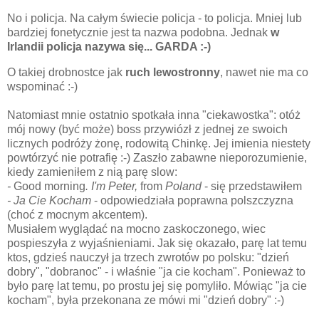
No i policja. Na całym świecie policja - to policja. Mniej lub
bardziej fonetycznie jest ta nazwa podobna. Jednak
w
Irlandii policja nazywa się... GARDA :-)
O takiej drobnostce jak
ruch lewostronny
, nawet nie ma co
wspominać :-)
Natomiast mnie ostatnio spotkała inna "ciekawostka": otóż
mój nowy (być może) boss przywiózł z jednej ze swoich
licznych podróży żonę, rodowitą Chinkę. Jej imienia niestety
powtórzyć nie potrafię :-) Zaszło zabawne nieporozumienie,
kiedy zamieniłem z nią parę slow:
-
Good
morning
. I'm Peter,
from
Poland
- się przedstawiłem
- Ja Cie Kocham
- odpowiedziała poprawna polszczyzna
(choć z mocnym akcentem).
Musiałem wyglądać na mocno zaskoczonego, wiec
pospieszyła z wyjaśnieniami. Jak się okazało, parę lat temu
ktos, gdzieś nauczył ja trzech zwrotów po polsku: "dzień
dobry", "dobranoc" - i właśnie "ja cie kocham". Ponieważ to
było parę lat temu, po prostu jej się pomyliło. Mówiąc "ja cie
kocham", była przekonana ze mówi mi "dzień dobry" :-)