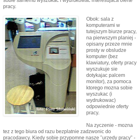
sobie samemu wyszukac i wydrukowac interesujaca oferte
pracy.
Obok: sala z
komputerami w
tutejszym biurze pracy,
na pierwszym planiej -
opisany przeze mnie
prosty w obsludze
komputer (bez
klawiatury, oferty pracy
wyszukuje sie
dotykajac palcem
monitor), za pomoca
ktorego mozna sobie
wyszukac (i
wydrukowac)
odpowiednie oferty
pracy.
Na zyczenie - mozna
tez z tego biura od razu bezplatnie zadzwonic do
pracodawcy. Kiedy sobie przypomne nasze "urzedy pracy" -