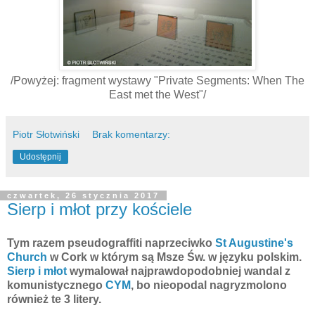
/Powyżej: fragment wystawy "Private Segments: When The
East met the West"/
Piotr Słotwiński
Brak komentarzy:
Udostępnij
czwartek, 26 stycznia 2017
Sierp i młot przy kościele
Tym razem pseudograffiti naprzeciwko
St Augustine's
Church
w Cork w którym są Msze Św. w języku polskim.
Sierp i młot
wymalował najprawdopodobniej wandal z
komunistycznego
CYM
, bo nieopodal nagryzmolono
również te 3 litery.