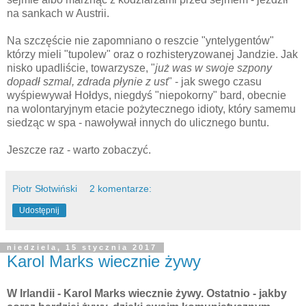
na sankach w Austrii.
Na szczęście nie zapomniano o reszcie "yntelygentów"
którzy mieli "tupolew" oraz o rozhisteryzowanej Jandzie. Jak
nisko upadliście, towarzysze, "
już was w swoje szpony
dopadł szmal, zdrada płynie z ust
" - jak swego czasu
wyśpiewywał Hołdys, niegdyś "niepokorny" bard, obecnie
na wolontaryjnym etacie pożytecznego idioty, który samemu
siedząc w spa - nawoływał innych do ulicznego buntu.
Jeszcze raz - warto zobaczyć.
Piotr Słotwiński
2 komentarze:
Udostępnij
niedziela, 15 stycznia 2017
Karol Marks wiecznie żywy
W Irlandii - Karol Marks wiecznie żywy. Ostatnio - jakby