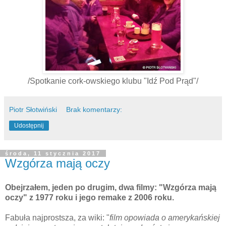
/Spotkanie cork-owskiego klubu "Idź Pod Prąd"/
Piotr Słotwiński
Brak komentarzy:
Udostępnij
środa, 11 stycznia 2017
Wzgórza mają oczy
Obejrzałem, jeden po drugim, dwa filmy: "Wzgórza mają
oczy" z 1977 roku i jego remake z 2006 roku.
Fabuła najprostsza, za wiki: "
film opowiada o amerykańskiej