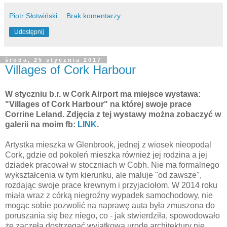
Piotr Słotwiński
Brak komentarzy:
Udostępnij
środa, 25 stycznia 2017
Villages of Cork Harbour
W styczniu b.r. w Cork Airport ma miejsce wystawa:
"Villages of Cork Harbour" na której swoje prace
Corrine Leland. Zdjęcia z tej wystawy można zobaczyć w
galerii na moim fb:
LINK
.
Artystka mieszka w Glenbrook, jednej z wiosek nieopodal
Cork, gdzie od pokoleń mieszka również jej rodzina a jej
dziadek pracował w stoczniach w Cobh. Nie ma formalnego
wykształcenia w tym kierunku, ale maluje "od zawsze",
rozdając swoje prace krewnym i przyjaciołom. W 2014 roku
miała wraz z córką niegroźny wypadek samochodowy, nie
mogąc sobie pozwolić na naprawę auta była zmuszona do
poruszania się bez niego, co - jak stwierdziła, spowodowało
że zaczęła dostrzegać wyjątkową urodę architektury nie