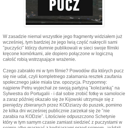
W zasadzie niemal wszystkie jego fragmenty widziałem już
wcześniej, tym bardziej że jego lwią część nakręcili sami
"puczyści" którzy dumnie publikowali w sieci swoje filmiki
kręcone komórkami, ale dopiero połączone w logiczną
całość robią wstrząsające wrażenie.
Czego zabrakło mi w tym filmie? Powodów dla których pucz
się nie udał, czyli kompletnego załamania resztek zaufania
społecznego jakie miała tzw. opozycja. Przypomnę:
najpierw Petru wyjechał ze swoją partyjną "koleżanką" na
Sylwestra do Portugalii - i dał sobie zrobić fotkę w samolocie
a zaraz później okazało się że Kijowski utrzymuje się z
pieniędzy zbieranych przez KODziarzy do puszek, pomimo
że kilka dni wcześniej publicznie zarzekał się że "nie
zarabia na KODzie". Litościwie odpuszczono Schetynie
który w tym samym czasie zamiast siedzieć z puczystami w
sejmie albo marznąć z kodziarzami przed sejmem - jeździł