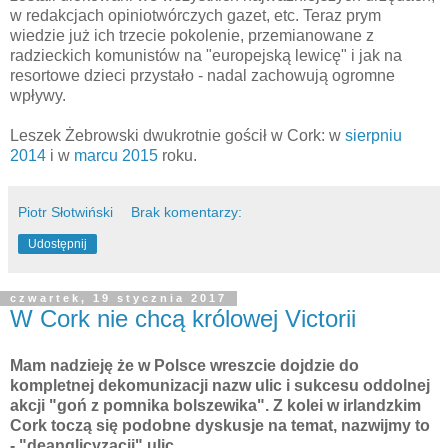
w redakcjach opiniotwórczych gazet, etc. Teraz prym
wiedzie już ich trzecie pokolenie, przemianowane z
radzieckich komunistów na "europejską lewicę" i jak na
resortowe dzieci przystało - nadal zachowują ogromne
wpływy.
Leszek Żebrowski dwukrotnie gościł w Cork: w
sierpniu
2014
i w
marcu 2015
roku.
Piotr Słotwiński
Brak komentarzy:
Udostępnij
czwartek, 19 stycznia 2017
W Cork nie chcą królowej Victorii
Mam nadzieję że w Polsce wreszcie dojdzie do
kompletnej dekomunizacji nazw ulic i sukcesu oddolnej
akcji "goń z pomnika bolszewika". Z kolei w irlandzkim
Cork toczą się podobne dyskusje na temat, nazwijmy to
- "deanglicyzacji" ulic.