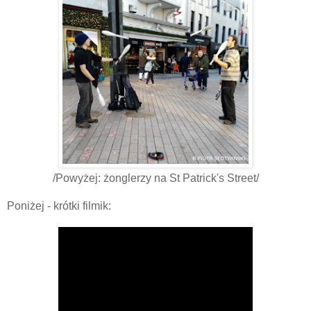
/Powyżej: żonglerzy na St Patrick's Street/
Poniżej - krótki filmik: