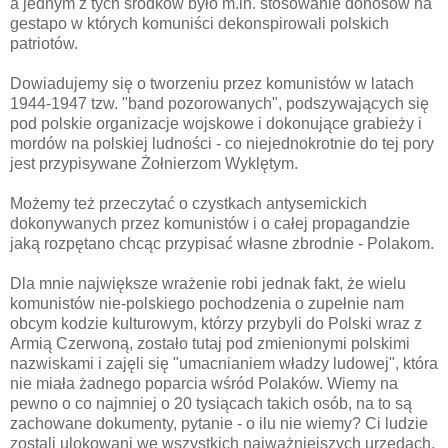
a jednym z tych środków było m.in. stosowanie donosów na
gestapo w których komuniści dekonspirowali polskich
patriotów.
Dowiadujemy się o tworzeniu przez komunistów w latach
1944-1947 tzw. "band pozorowanych", podszywających się
pod polskie organizacje wojskowe i dokonujące grabieży i
mordów na polskiej ludności - co niejednokrotnie do tej pory
jest przypisywane Żołnierzom Wyklętym.
Możemy też przeczytać o czystkach antysemickich
dokonywanych przez komunistów i o całej propagandzie
jaką rozpętano chcąc przypisać własne zbrodnie - Polakom.
Dla mnie największe wrażenie robi jednak fakt, że wielu
komunistów nie-polskiego pochodzenia o zupełnie nam
obcym kodzie kulturowym, którzy przybyli do Polski wraz z
Armią Czerwoną, zostało tutaj pod zmienionymi polskimi
nazwiskami i zajęli się "umacnianiem władzy ludowej", która
nie miała żadnego poparcia wśród Polaków. Wiemy na
pewno o co najmniej o 20 tysiącach takich osób, na to są
zachowane dokumenty, pytanie - o ilu nie wiemy? Ci ludzie
zostali ulokowani we wszystkich najważniejszych urzędach,