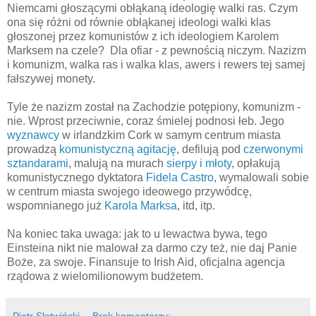
Niemcami głoszącymi obłąkaną ideologię walki ras. Czym
ona się różni od równie obłąkanej ideologi walki klas
głoszonej przez komunistów z ich ideologiem Karolem
Marksem na czele? Dla ofiar - z pewnością niczym. Nazizm
i komunizm, walka ras i walka klas, awers i rewers tej samej
fałszywej monety.
Tyle że nazizm został na Zachodzie potępiony, komunizm -
nie. Wprost przeciwnie, coraz śmielej podnosi łeb. Jego
wyznawcy
w irlandzkim Cork w samym centrum miasta
prowadzą
komunistyczną agitację
, defilują pod
czerwonymi
sztandarami
, malują na murach
sierpy i młoty
, opłakują
komunistycznego dyktatora
Fidela Castro
, wymalowali sobie
w centrum miasta swojego ideowego przywódcę,
wspomnianego już
Karola Marksa
, itd, itp.
Na koniec taka uwaga: jak to u lewactwa bywa, tego
Einsteina nikt nie malował za darmo czy też, nie daj Panie
Boże, za swoje. Finansuje to Irish Aid, oficjalna agencja
rządowa z wielomilionowym budżetem.
Piotr Słotwiński
Brak komentarzy: