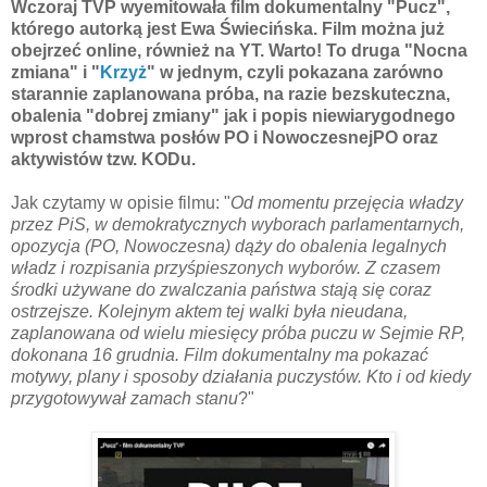
Wczoraj TVP wyemitowała film dokumentalny "Pucz",
którego autorką jest Ewa Świecińska. Film można już
obejrzeć online, również na YT. Warto! To druga "Nocna
zmiana" i "
Krzyż
" w jednym, czyli pokazana zarówno
starannie zaplanowana próba, na razie bezskuteczna,
obalenia "dobrej zmiany" jak i popis niewiarygodnego
wprost chamstwa posłów PO i NowoczesnejPO oraz
aktywistów tzw. KODu.
Jak czytamy w opisie filmu: "
Od momentu przejęcia władzy
przez PiS, w demokratycznych wyborach parlamentarnych,
opozycja (PO, Nowoczesna) dąży do obalenia legalnych
władz i rozpisania przyśpieszonych wyborów. Z czasem
środki używane do zwalczania państwa stają się coraz
ostrzejsze. Kolejnym aktem tej walki była nieudana,
zaplanowana od wielu miesięcy próba puczu w Sejmie RP,
dokonana 16 grudnia. Film dokumentalny ma pokazać
motywy, plany i sposoby działania puczystów. Kto i od kiedy
przygotowywał zamach stanu
?"