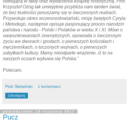
obfitującą w fakty oraz wydarzenia książkę historyczną. Prof.
Krzysztof Ożóg tak umiejętnie przybliża nam tamten świat,
że bez trudności poruszamy się w ówczesnych realiach.
Przywołuje okres wczesnosłowiański, misję świętych Cyryla
i Metodego, następnie opisuje pasjonujący proces narodzin
państwa i narodu - Polski i Polaków w wieku X i XI. Mówi o
uwarunkowaniach zewnętrznych, opowiada o ówczesnym
życiu we dworach i grodach, o pierwszych kościołach i
męczennikach, o toczonych wojnach, o pierwszych
zabytkach kultury. Mamy nieodparte wrażenie, iż to na
naszych oczach wykuwa się Polska
."
Polecam.
Piotr Słotwiński
1 komentarz:
Udostępnij
poniedziałek, 16 stycznia 2017
Pucz