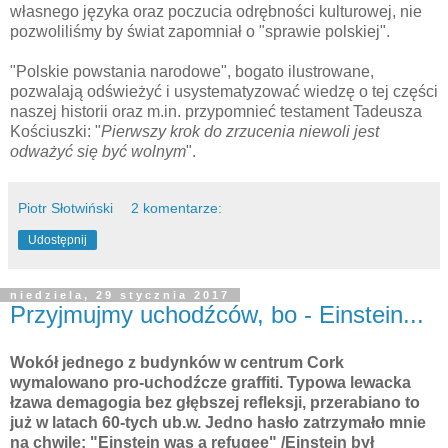
własnego języka oraz poczucia odrębności kulturowej, nie
pozwoliliśmy by świat zapomniał o "sprawie polskiej".
"Polskie powstania narodowe", bogato ilustrowane,
pozwalają odświeżyć i usystematyzować wiedzę o tej części
naszej historii oraz m.in. przypomnieć testament Tadeusza
Kościuszki: "
Pierwszy krok do zrzucenia niewoli jest
odważyć się być wolnym
".
Piotr Słotwiński
2 komentarze:
Udostępnij
niedziela, 29 stycznia 2017
Przyjmujmy uchodźców, bo - Einstein...
Wokół jednego z budynków w centrum Cork
wymalowano pro-uchodźcze graffiti. Typowa lewacka
łzawa demagogia bez głębszej refleksji, przerabiano to
już w latach 60-tych ub.w. Jedno hasło zatrzymało mnie
na chwilę: "Einstein was a refugee" /Einstein był