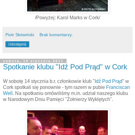
/Powyżej: Karol Marks w Cork/
Piotr Słotwiński
Brak komentarzy:
Udostępnij
sobota, 14 stycznia 2017
Spotkanie klubu "Idź Pod Prąd" w Cork
W sobotę 14 stycznia b.r. członkowie klub "
Idź Pod Prąd
" w
Cork spotkali się ponownie - tym razem w pubie
Franciscan
Well
. Na spotkaniu omówiliśmy m.in. udział naszego klubu
w Narodowym Dniu Pamięci "Żołnierzy Wyklętych".