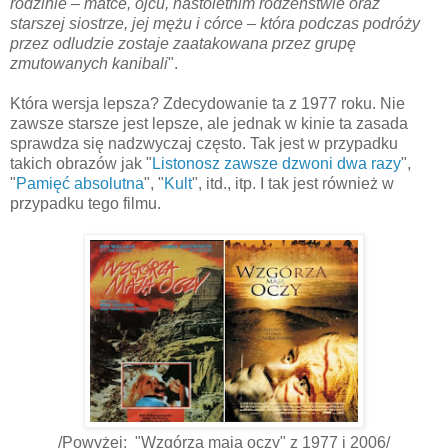
rodzinie – matce, ojcu, nastoletnim rodzeństwie oraz
starszej siostrze, jej mężu i córce – która podczas podróży
przez odludzie zostaje zaatakowana przez grupę
zmutowanych kanibali
".
Która wersja lepsza? Zdecydowanie ta z 1977 roku. Nie
zawsze starsze jest lepsze, ale jednak w kinie ta zasada
sprawdza się nadzwyczaj często. Tak jest w przypadku
takich obrazów jak "
Listonosz zawsze dzwoni dwa razy
",
"
Pamięć absolutna
", "
Kult
", itd., itp. I tak jest również w
przypadku tego filmu.
/Powyżej: "Wzgórza mają oczy" z 1977 i 2006/