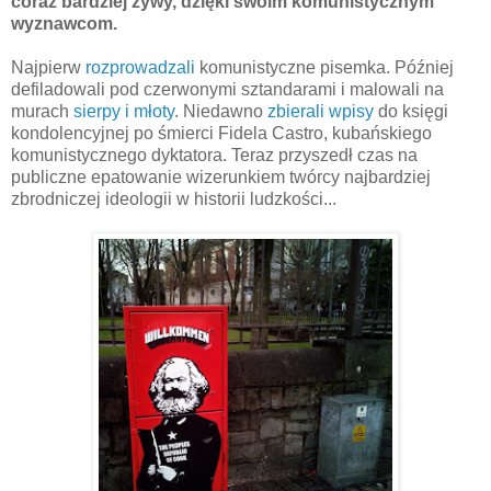
coraz bardziej żywy, dzięki swoim komunistycznym
wyznawcom.
Najpierw
rozprowadzali
komunistyczne pisemka. Później
defiladowali pod czerwonymi sztandarami i malowali na
murach
sierpy i młoty
. Niedawno
zbierali wpisy
do księgi
kondolencyjnej po śmierci Fidela Castro, kubańskiego
komunistycznego dyktatora. Teraz przyszedł czas na
publiczne epatowanie wizerunkiem twórcy najbardziej
zbrodniczej ideologii w historii ludzkości...