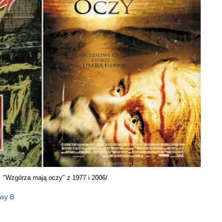
 "Wzgórza mają oczy" z 1977 i 2006/
asy B