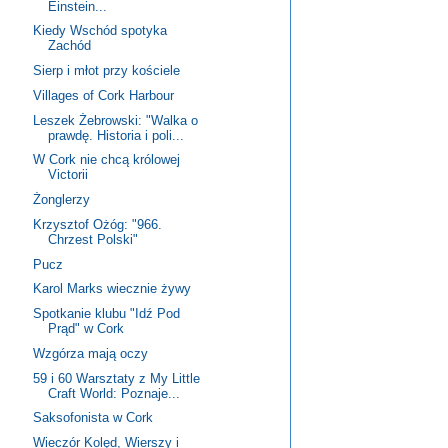
Einstein...
Kiedy Wschód spotyka
Zachód
Sierp i młot przy kościele
Villages of Cork Harbour
Leszek Żebrowski: "Walka o
prawdę. Historia i poli...
W Cork nie chcą królowej
Victorii
Żonglerzy
Krzysztof Ożóg: "966.
Chrzest Polski"
Pucz
Karol Marks wiecznie żywy
Spotkanie klubu "Idź Pod
Prąd" w Cork
Wzgórza mają oczy
59 i 60 Warsztaty z My Little
Craft World: Poznaje...
Saksofonista w Cork
Wieczór Kolęd, Wierszy i