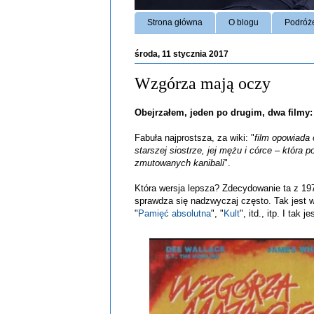
Strona główna
O blogu
Podróż
środa, 11 stycznia 2017
Wzgórza mają oczy
Obejrzałem, jeden po drugim, dwa filmy:
Fabuła najprostsza, za wiki: "
film opowiada 
starszej siostrze, jej mężu i córce – która
zmutowanych kanibali
".
Która wersja lepsza? Zdecydowanie ta z 197
sprawdza się nadzwyczaj często. Tak jest w
"
Pamięć absolutna
", "
Kult
", itd., itp. I tak