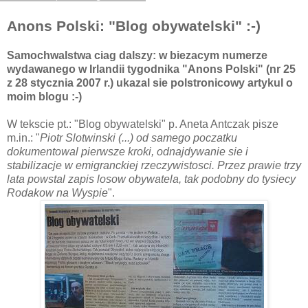
Anons Polski: "Blog obywatelski" :-)
Samochwalstwa ciag dalszy: w biezacym numerze
wydawanego w Irlandii tygodnika "Anons Polski" (nr 25
z 28 stycznia 2007 r.) ukazal sie polstronicowy artykul o
moim blogu :-)
W tekscie pt.: "Blog obywatelski" p. Aneta Antczak pisze
m.in.: "
Piotr Slotwinski (...) od samego poczatku
dokumentowal pierwsze kroki, odnajdywanie sie i
stabilizacje w emigranckiej rzeczywistosci. Przez prawie trzy
lata powstal zapis losow obywatela, tak podobny do tysiecy
Rodakow na Wyspie
".