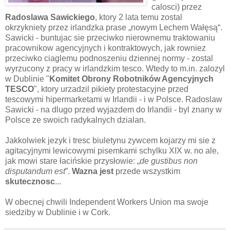
calosci) przez
Radoslawa Sawickiego
, ktory 2 lata temu zostal
okrzykniety przez irlandzka prase „nowym Lechem Wałęsą“.
Sawicki - buntujac sie przeciwko nierownemu traktowaniu
pracownikow agencyjnych i kontraktowych, jak rowniez
przeciwko ciaglemu podnoszeniu dziennej normy - zostal
wyrzucony z pracy w irlandzkim tesco. Wtedy to m.in. zalozyl
w Dublinie "
Komitet Obrony Robotników
Agencyjnych
TESCO
", ktory urzadzil pikiety protestacyjne przed
tescowymi hipermarketami w Irlandii - i w Polsce. Radoslaw
Sawicki - na dlugo przed wyjazdem do Irlandii - byl znany w
Polsce ze swoich radykalnych dzialan.
Jakkolwiek jezyk i tresc biuletynu zywcem kojarzy mi sie z
agitacyjnymi lewicowymi pisemkami schylku XIX w. no ale,
jak mowi stare łacińskie przysłowie: „
de gustibus non
disputandum est
”.
Wazna jest
przede wszystkim
skutecznosc
...
W obecnej chwili Independent Workers Union ma swoje
siedziby w Dublinie i w Cork.