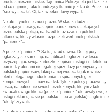
prostu smiesznie niskie. Tajemnica Poliszynela jest fakt, ze
od co najmniej roku Irlandczycy tlumnie jezdza do Polski na
"sex-wycieczki". Ot, taki weekendowy wypad.
No ale - rynek nie znosi prozni. W slad za ludzmi
szukajacymi pracy, nastepnie bandziorow uciekajacych
przed polska policja, nadszedl teraz czas na polskich
alfonsow, ktorzy wlasnie rozpoczeli werbunek polskich
"panienek"...
A polskie "panienki"? Sa tu juz od dawna. Do tej pory
oglaszaly sie same, np. na tablicach ogloszen w tesco -
przyczepiajac swoja karteczke z opisem uslugi i nr telefonu -
pomiedzy ofertami nielegalnej sprzedazy przemyconych
polskich papierosow, takiej samej wodeczki jak rowniez
ofert nielegalnego udostepniania spiraconych gier
komputerowych i filmow na dvd. Tyle ze polscy pracownicy
tesco, na polecenie swoich przelozonych, ktorym z kolei
zwracali uwage klienci (polskie "panienki" oferowaly swoje
uslugi reklamujac sie po polsku - i po angielsku) ciagle im te
"oferty" zrywali.
No, ale juz koniec tej ich drogi przez meke. Czas na