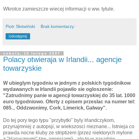
Wkrotce zamieszcze wiecej informacji o ww. tytule.
Piotr Słotwiński
Brak komentarzy:
Udostępnij
sobota, 10 lutego 2007
Polacy otwieraja w Irlandii... agencje
towarzyskie
W ubieglym tygodniu w jednym z polskich tygodnikow
wydawanych w Irlandii pojawilo sie ogloszenie:
"Zatrudnimy panie w agencji towarzyskiej do 35 lat. 1000
euro tygodniowo. Oferty z opisem przeslac na numer tel:
085... Oddzwonimy, Cork, Limerick, Galway".
Do tej pory tego typu "przybytki" byly Irlandczykom,
przynajmniej z autopsji, w wiekszosci nieznane... Istnieja co
prawda nocne kluby ze striptizem (przez niektorych mylone
z "klasycznymi" tzw. agencjami) - ale to w zasadzie