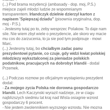
(...) Pod brama rezydencji (ambasady - dop. moj, P.S.)
miejsce zajeli mlodzi ludzie ze wspomnianym
transparentem.
Irlandczyk dzielnie dzierzyl karton z
napisem 'Spiepszaj dziadu"
(pisownia oryginalna, dop.
moj - P.S.).
- Jestesmy tutaj po to, zeby wesprzec Polakow. To daje nam
sile. Nie wiem zbyt wiele o prezydencie, ale skoro wy macie
mu cos do zarzucenia, to ja sie pod tym podpisuje - mowi
Marc.
(...) Jestesmy tutaj, bo
chcialbym zadac panu
prezydentowi pytanie, co czuje, gdy widzi kwiat polskiej
mlodziezy wyksztalconej za pieniadze polskich
podatnikow, pracujacych na dobrobyt Irlandii
- dodal
Przemek.
(...) Podczas rozmow po oficjalnym wystapieniu prezydent
dodal:
-
Za mojego zycia Polska nie dorowna gospodarczo
Irlandii
. Lech Kaczynski wyrazil nadzieje, ze w ciagu
najblizszych siedmiu lat kraj nad Wisla osiagnie wzrost
gospodarczy 6 procent.
- Nie jestem zwolennikiem wyzszego wzrostu. Nie mozna