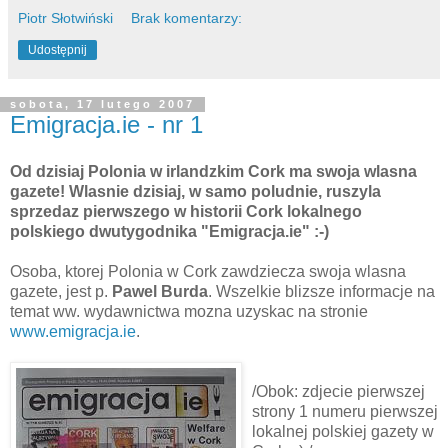
Piotr Słotwiński
Brak komentarzy:
Udostępnij
sobota, 17 lutego 2007
Emigracja.ie - nr 1
Od dzisiaj Polonia w irlandzkim Cork ma swoja wlasna
gazete! Wlasnie dzisiaj, w samo poludnie, ruszyla
sprzedaz pierwszego w historii Cork lokalnego
polskiego dwutygodnika "Emigracja.ie" :-)
Osoba, ktorej Polonia w Cork zawdziecza swoja wlasna
gazete, jest p.
Pawel Burda
. Wszelkie blizsze informacje na
temat ww. wydawnictwa mozna uzyskac na stronie
www.emigracja.ie
.
/Obok: zdjecie pierwszej
strony 1 numeru pierwszej
lokalnej polskiej gazety w