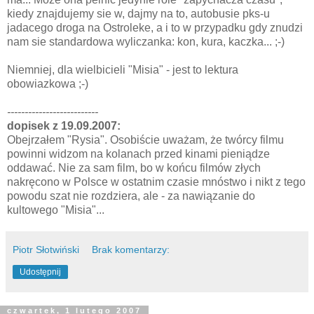
kiedy znajdujemy sie w, dajmy na to, autobusie pks-u
jadacego droga na Ostroleke, a i to w przypadku gdy znudzi
nam sie standardowa wyliczanka: kon, kura, kaczka... ;-)
Niemniej, dla wielbicieli "Misia" - jest to lektura
obowiazkowa ;-)
--------------------------
dopisek z 19.09.2007:
Obejrzałem "Rysia". Osobiście uważam, że twórcy filmu
powinni widzom na kolanach przed kinami pieniądze
oddawać. Nie za sam film, bo w końcu filmów złych
nakręcono w Polsce w ostatnim czasie mnóstwo i nikt z tego
powodu szat nie rozdziera, ale - za nawiązanie do
kultowego "Misia"...
Piotr Słotwiński
Brak komentarzy:
Udostępnij
czwartek, 1 lutego 2007