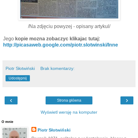
/Na zdjęciu powyzej - opisany artykul/
Jego
kopie mozna zobaczyc klikajac tutaj:
http://picasaweb.google.com/piotr.slotwinski/Inne
Piotr Słotwiński
Brak komentarzy:
Udostępnij
‹
›
Strona główna
Wyświetl wersję na komputer
O mnie
Piotr Słotwiński