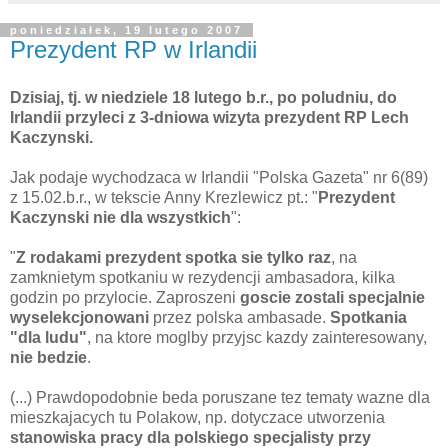
poniedziałek, 19 lutego 2007
Prezydent RP w Irlandii
Dzisiaj, tj. w niedziele 18 lutego b.r., po poludniu, do
Irlandii przyleci z 3-dniowa wizyta prezydent RP Lech
Kaczynski.
Jak podaje wychodzaca w Irlandii "Polska Gazeta" nr 6(89)
z 15.02.b.r., w tekscie Anny Krezlewicz pt.: "
Prezydent
Kaczynski nie dla wszystkich
":
"
Z rodakami prezydent spotka sie tylko raz
, na
zamknietym spotkaniu w rezydencji ambasadora, kilka
godzin po przylocie. Zaproszeni
goscie zostali specjalnie
wyselekcjonowani
przez polska ambasade.
Spotkania
"dla ludu"
, na ktore moglby przyjsc kazdy zainteresowany,
nie bedzie
.
(...) Prawdopodobnie beda poruszane tez tematy wazne dla
mieszkajacych tu Polakow, np. dotyczace utworzenia
stanowiska pracy dla polskiego specjalisty przy