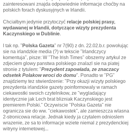
zainteresowani znajda odpowiednie informacje choćby na
polskich forach dyskusyjnych w Irlandii.
Chciałbym jedynie przytoczyć
relacje polskiej prasy,
wydawanej w Irlandii, dotyczące wizyty prezydenta
Kaczynskiego w Dublinie
.
I tak np. "
Polska Gazeta
" nr 7(90) z dn. 22.02.b.r. powołując
sie na irlandzkie media (?) w tekscie "Irlandczycy
komentuja", pisze: W "The Irish Times" obszerny artykul ze
zdjeciem glowy panstwa polskiego znalazl sie na piatej
stronie z tytulem: "
Prezydent zapowiada, ze znaczacy
odsetek Polakow wroci do domu
". Ponadto w "PG"
znajdziemy tez stwierdzenie: "Przy okazji wizyty polskiego
prezydenta irlandzkie gazety poinformowaly w ramach
ciekawostki swoich czytelnikow, ze "wygladający
identycznie jak Lech brat blizniak Kaczynskiego jest
premierem Polski." Oczywiscie "Polska Gazeta" nie
ogranicza sie do ww. "ciekawostek", ale zamieszcza wlasna
2-stronicowa relacje. Jednak kiedy ja czytalem odnioslem
wrazenie, ze sa to informacje wziete niemal z prezydenckiej
witryny internetowej...