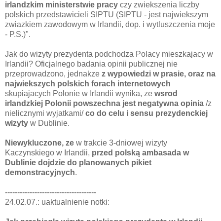
irlandzkim ministerstwie pracy
czy zwiekszenia liczby
polskich przedstawicieli SIPTU (SIPTU - jest najwiekszym
zwiazkiem zawodowym w Irlandii, dop. i wytluszczenia moje
- P.S.)".
Jak do wizyty prezydenta podchodza Polacy mieszkajacy w
Irlandii? Oficjalnego badania opinii publicznej nie
przeprowadzono, jednakze
z wypowiedzi w prasie, oraz na
najwiekszych polskich forach internetowych
skupiajacych Polonie w Irlandii wynika, ze
wsrod
irlandzkiej Polonii powszechna jest negatywna opinia
/z
nielicznymi wyjatkami/
co do celu i sensu prezydenckiej
wizyty
w Dublinie.
Niewykluczone, ze
w trakcie 3-dniowej wizyty
Kaczynskiego w Irlandii,
przed polską ambasada w
Dublinie dojdzie do planowanych pikiet
demonstracyjnych
.
-------------------------------------
24.02.07.: uaktualnienie notki: