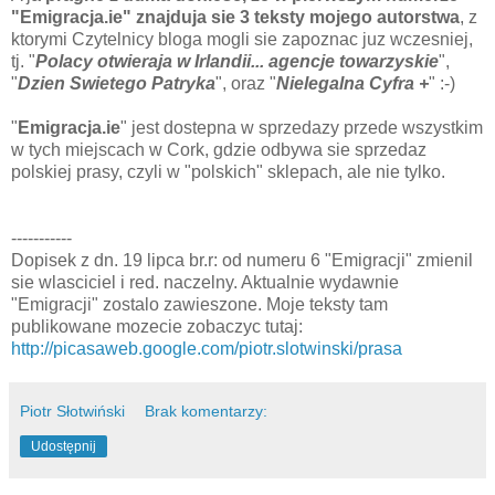
"Emigracja.ie" znajduja sie 3 teksty mojego autorstwa
, z
ktorymi Czytelnicy bloga mogli sie zapoznac juz wczesniej,
tj. "
Polacy otwieraja w Irlandii... agencje towarzyskie
",
"
Dzien Swietego Patryka
", oraz "
Nielegalna Cyfra +
" :-)
"
Emigracja.ie
" jest dostepna w sprzedazy przede wszystkim
w tych miejscach w Cork, gdzie odbywa sie sprzedaz
polskiej prasy, czyli w "polskich" sklepach, ale nie tylko.
-----------
Dopisek z dn. 19 lipca br.r: od numeru 6 "Emigracji" zmienil
sie wlasciciel i red. naczelny. Aktualnie wydawnie
"Emigracji" zostalo zawieszone. Moje teksty tam
publikowane mozecie zobaczyc tutaj:
http://picasaweb.google.com/piotr.slotwinski/prasa
Piotr Słotwiński
Brak komentarzy:
Udostępnij