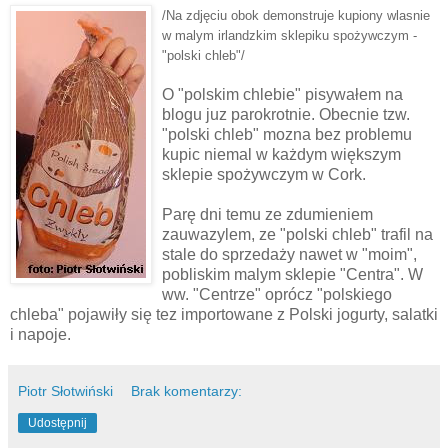
/Na zdjęciu obok demonstruje kupiony
wlasnie
w
malym
irlandzkim sklepiku
spożywczym
-
"polski chleb"/
O "polskim chlebie"
pisywałem
na
blogu
juz
parokrotnie. Obecnie tzw.
"polski chleb"
mozna
bez problemu
kupic
niemal w
każdym
większym
sklepie
spożywczym
w Cork.
Parę
dni temu ze zdumieniem
zauwazylem
, ze "polski chleb"
trafil
na
stale do
sprzedaży
nawet w "moim",
pobliskim
malym
sklepie "Centra". W
ww. "Centrze"
oprócz
"polskiego
chleba"
pojawiły
się
tez importowane z Polski jogurty,
salatki
i napoje.
Piotr Słotwiński
Brak komentarzy:
Udostępnij