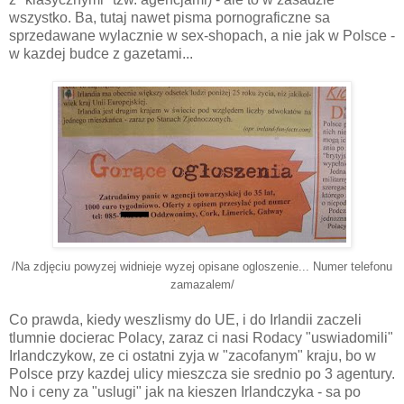
wszystko. Ba, tutaj nawet pisma pornograficzne sa
sprzedawane wylacznie w sex-shopach, a nie jak w Polsce -
w kazdej budce z gazetami...
/Na zdjęciu powyzej widnieje wyzej opisane ogloszenie... Numer telefonu
zamazalem/
Co prawda, kiedy weszlismy do UE, i do Irlandii zaczeli
tlumnie docierac Polacy, zaraz ci nasi Rodacy "uswiadomili"
Irlandczykow, ze ci ostatni zyja w "zacofanym" kraju, bo w
Polsce przy kazdej ulicy mieszcza sie srednio po 3 agentury.
No i ceny za "uslugi" jak na kieszen Irlandczyka - sa po