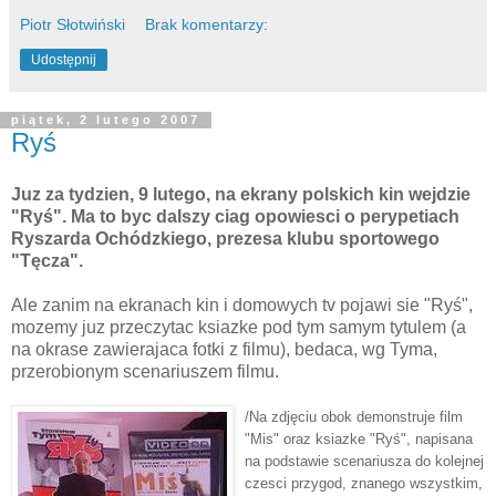
Piotr Słotwiński
Brak komentarzy:
Udostępnij
piątek, 2 lutego 2007
Ryś
Juz za tydzien, 9 lutego, na ekrany polskich kin wejdzie
"Ryś". Ma to byc dalszy ciag opowiesci o perypetiach
Ryszarda Ochódzkiego, prezesa klubu sportowego
"Tęcza".
Ale zanim na ekranach kin i domowych tv pojawi sie "Ryś",
mozemy juz przeczytac ksiazke pod tym samym tytulem (a
na okrase zawierajaca fotki z filmu), bedaca, wg Tyma,
przerobionym scenariuszem filmu.
/Na zdjęciu obok demonstruje film
"Mis" oraz ksiazke "Ryś", napisana
na podstawie scenariusza do kolejnej
czesci przygod, znanego wszystkim,