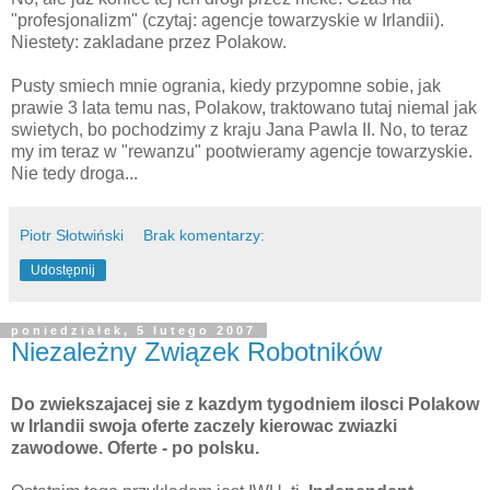
"profesjonalizm" (czytaj: agencje towarzyskie w Irlandii).
Niestety: zakladane przez Polakow.
Pusty smiech mnie ogrania, kiedy przypomne sobie, jak
prawie 3 lata temu nas, Polakow, traktowano tutaj niemal jak
swietych, bo pochodzimy z kraju Jana Pawla II. No, to teraz
my im teraz w "rewanzu" pootwieramy agencje towarzyskie.
Nie tedy droga...
Piotr Słotwiński
Brak komentarzy:
Udostępnij
poniedziałek, 5 lutego 2007
Niezależny Związek Robotników
Do zwiekszajacej sie z kazdym tygodniem ilosci Polakow
w Irlandii swoja oferte zaczely kierowac zwiazki
zawodowe. Oferte - po polsku.