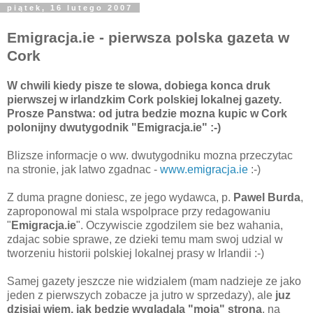
piątek, 16 lutego 2007
Emigracja.ie - pierwsza polska gazeta w
Cork
W chwili kiedy pisze te slowa, dobiega konca druk
pierwszej w irlandzkim Cork polskiej lokalnej gazety.
Prosze Panstwa: od jutra bedzie mozna kupic w Cork
polonijny dwutygodnik "Emigracja.ie" :-)
Blizsze informacje o ww. dwutygodniku mozna przeczytac
na stronie, jak latwo zgadnac -
www.emigracja.ie
:-)
Z duma pragne doniesc, ze jego wydawca, p.
Pawel Burda
,
zaproponowal mi stala wspolprace przy redagowaniu
"
Emigracja.ie
". Oczywiscie zgodzilem sie bez wahania,
zdajac sobie sprawe, ze dzieki temu mam swoj udzial w
tworzeniu historii polskiej lokalnej prasy w Irlandii :-)
Samej gazety jeszcze nie widzialem (mam nadzieje ze jako
jeden z pierwszych zobacze ja jutro w sprzedazy), ale
juz
dzisiaj wiem, jak bedzie wygladala "moja" strona
, na