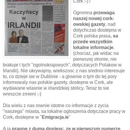
Cork :-) /
Ogromna
przewaga
naszej nowej cork-
owskiej gazety
, nad
dotychczas dostepna w
Cork polska prasa,
sa
przede wszystkim
lokalne informacje
.
(chociaz, jak widac na
pierwszej stronie, nie
brakuje i tych "ogolnokrajowych", dotyczacych Polakow w
Irlandii). Nie ukrywajmy, wiekszosc z nas srednio interesuje
to, co dzieje sie w Dublinie - a glownie o tym do tej pory
informowaly nas polskie gazety, dostepne w Cork, ale
wydawane wlasnie w irlandzkiej stolicy. Teraz to sie
wreszcie zmieni :-)
Dla wielu z nas rownie istotne co informacje z zycia
"naszego" miasta, sa lokalne ogloszenia dotyczace pracy w
Cork, dostepne w "
Emigracja.ie
"
A ja
pragne z duma doniesc, ze w pierwszym numerze