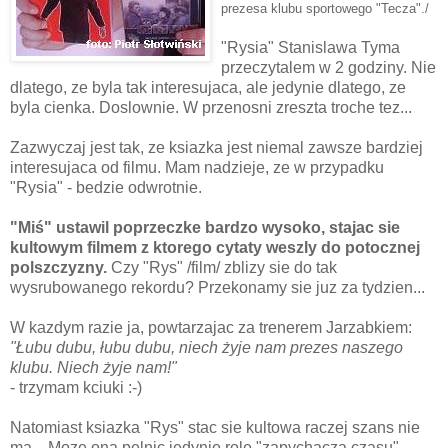
prezesa klubu sportowego "Tecza"./
"Rysia" Stanislawa Tyma
przeczytalem w 2 godziny. Nie
dlatego, ze byla tak interesujaca, ale jedynie dlatego, ze
byla cienka. Doslownie. W przenosni zreszta troche tez...
Zazwyczaj jest tak, ze ksiazka jest niemal zawsze bardziej
interesujaca od filmu. Mam nadzieje, ze w przypadku
"Rysia" - bedzie odwrotnie.
"Miś" ustawil poprzeczke bardzo wysoko, stajac sie
kultowym filmem z ktorego cytaty weszly do potocznej
polszczyzny.
Czy "Rys" /film/ zblizy sie do tak
wysrubowanego rekordu? Przekonamy sie juz za tydzien...
W kazdym razie ja, powtarzajac za trenerem Jarzabkiem:
"Łubu dubu,
łubu dubu,
niech żyje nam
prezes naszego
klubu.
Niech żyje nam!"
- trzymam kciuki :-)
Natomiast ksiazka "Rys" stac sie kultowa raczej szans nie
ma... Moze ona pelnic jedynie role "zapychacza czasu",