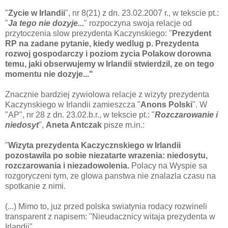
"
Zycie w Irlandii
", nr 8(21) z dn. 23.02.2007 r., w tekscie pt.:
"
Ja tego nie dozyje...
" rozpoczyna swoja relacje od
przytoczenia slow prezydenta Kaczynskiego: "
Prezydent
RP na zadane pytanie, kiedy wedlug p. Prezydenta
rozwoj gospodarczy i poziom zycia Polakow dorowna
temu, jaki obserwujemy w Irlandii stwierdzil, ze on tego
momentu nie dozyje..."
Znacznie bardziej zywiolowa relacje z wizyty prezydenta
Kaczynskiego w Irlandii zamieszcza "
Anons Polski
". W
"AP", nr 28 z dn. 23.02.b.r., w tekscie pt.: "
Rozczarowanie i
niedosyt
",
Aneta Antczak
pisze m.in.:
"
Wizyta prezydenta Kaczycznskiego w Irlandii
pozostawila po sobie niezatarte wrazenia: niedosytu,
rozczarowania i niezadowolenia.
Polacy na Wyspie sa
rozgoryczeni tym, ze glowa panstwa nie znalazla czasu na
spotkanie z nimi.
(...) Mimo to, juz przed polska swiatynia rodacy rozwineli
transparent z napisem: "Nieudacznicy witaja prezydenta w
Irlandii".