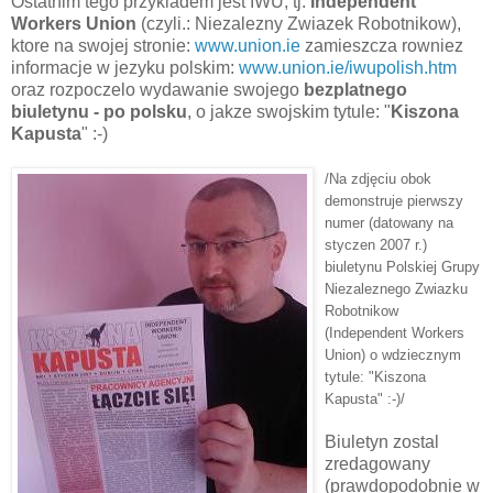
Ostatnim tego przykladem jest IWU, tj.
Independent
Workers Union
(czyli.: Niezalezny Zwiazek Robotnikow),
ktore na swojej stronie:
www.union.ie
zamieszcza rowniez
informacje w jezyku polskim:
www.union.ie/iwupolish.htm
oraz rozpoczelo wydawanie swojego
bezplatnego
biuletynu - po polsku
, o jakze swojskim tytule: "
Kiszona
Kapusta
" :-)
/Na zdjęciu obok
demonstruje pierwszy
numer (datowany na
styczen 2007 r.)
biuletynu Polskiej Grupy
Niezaleznego Zwiazku
Robotnikow
(Independent Workers
Union) o wdziecznym
tytule: "Kiszona
Kapusta" :-)/
Biuletyn zostal
zredagowany
(prawdopodobnie w