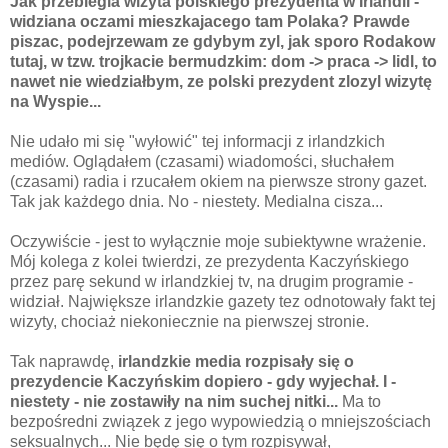
Jak przebiegla wizyta polskiego prezydenta w Irlandii -
widziana oczami mieszkajacego tam Polaka? Prawde
piszac, podejrzewam ze gdybym zyl, jak sporo Rodakow
tutaj, w tzw. trojkacie bermudzkim: dom -> praca -> lidl, to
nawet nie wiedziałbym, ze polski prezydent zlozyl wizytę
na Wyspie...
Nie udało mi się "wyłowić" tej informacji z irlandzkich
mediów. Oglądałem (czasami) wiadomości, słuchałem
(czasami) radia i rzucałem okiem na pierwsze strony gazet.
Tak jak każdego dnia. No - niestety. Medialna cisza...
Oczywiście - jest to wyłącznie moje subiektywne wrażenie.
Mój kolega z kolei twierdzi, ze prezydenta Kaczyńskiego
przez parę sekund w irlandzkiej tv, na drugim programie -
widział. Największe irlandzkie gazety tez odnotowały fakt tej
wizyty, chociaż niekoniecznie na pierwszej stronie.
Tak naprawdę,
irlandzkie media rozpisały się o
prezydencie Kaczyńskim dopiero - gdy wyjechał. I -
niestety - nie zostawiły na nim suchej nitki...
Ma to
bezpośredni związek z jego wypowiedzią o mniejszościach
seksualnych... Nie będę się o tym rozpisywał,