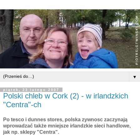
▼
piątek, 23 lutego 2007
Polski chleb w Cork (2) - w irlandzkich
"Centra"-ch
Po
tesco
i
dunnes
stores
, polska
zywnosc
zaczynają
wprowadzać
także
mniejsze irlandzkie sieci handlowe,
jak np. sklepy "Centra".