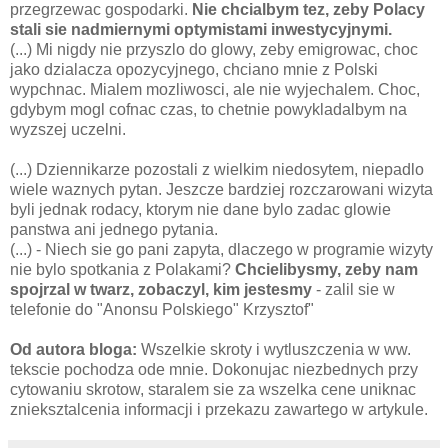
przegrzewac gospodarki.
Nie chcialbym tez, zeby Polacy
stali sie nadmiernymi optymistami inwestycyjnymi.
(...) Mi nigdy nie przyszlo do glowy, zeby emigrowac, choc
jako dzialacza opozycyjnego, chciano mnie z Polski
wypchnac. Mialem mozliwosci, ale nie wyjechalem. Choc,
gdybym mogl cofnac czas, to chetnie powykladalbym na
wyzszej uczelni.
(...) Dziennikarze pozostali z wielkim niedosytem, niepadlo
wiele waznych pytan. Jeszcze bardziej rozczarowani wizyta
byli jednak rodacy, ktorym nie dane bylo zadac glowie
panstwa ani jednego pytania.
(...) - Niech sie go pani zapyta, dlaczego w programie wizyty
nie bylo spotkania z Polakami?
Chcielibysmy, zeby nam
spojrzal w twarz, zobaczyl, kim jestesmy
- zalil sie w
telefonie do "Anonsu Polskiego" Krzysztof"
Od autora bloga:
Wszelkie skroty i wytluszczenia w ww.
tekscie pochodza ode mnie. Dokonujac niezbednych przy
cytowaniu skrotow, staralem sie za wszelka cene uniknac
znieksztalcenia informacji i przekazu zawartego w artykule.