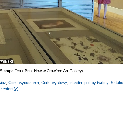
tampa Ora / Print Now w Crawford Art Gallery/
wicz
,
Cork: wydarzenia
,
Cork: wystawy
,
Irlandia: polscy twórcy
,
Sztuka
mentarz(y)