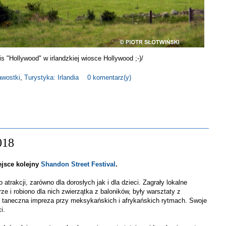
s "Hollywood" w irlandzkiej wiosce Hollywood ;-)/
kawostki
,
Turystyka: Irlandia
0 komentarz(y)
018
ejsce kolejny
Shandon Street Festival
.
 atrakcji, zarówno dla dorosłych jak i dla dzieci. Zagrały lokalne
 i robiono dla nich zwierzątka z baloników, były warsztaty z
na taneczna impreza przy meksykańskich i afrykańskich rytmach. Swoje
i.