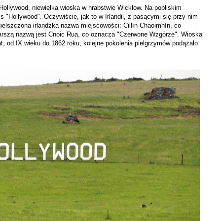
Hollywood, niewielka wioska w hrabstwie Wicklow. Na pobliskim
"Hollywood". Oczywiście, jak to w Irlandii, z pasącymi się przy nim
gielszczona irlandzka nazwa miejscowości: Cillín Chaoimhín, co
tarszą nazwą jest Cnoic Rua, co oznacza "Czerwone Wzgórze". Wioska
t, od IX wieku do 1862 roku, kolejne pokolenia pielgrzymów podążało