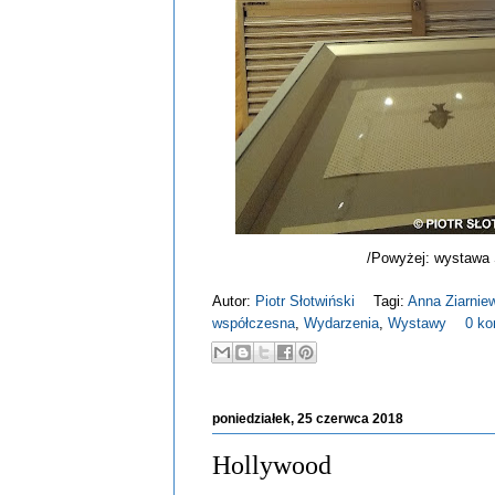
/Powyżej: wystawa S
Autor:
Piotr Słotwiński
Tagi:
Anna Ziarnie
współczesna
,
Wydarzenia
,
Wystawy
0 ko
poniedziałek, 25 czerwca 2018
Hollywood