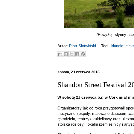
/Powyżej: słynny napi
Autor:
Piotr Słotwiński
Tagi:
Irlandia: cie
sobota, 23 czerwca 2018
Shandon Street Festival 2
W sobotę 23 czerwca b.r. w Cork miał mi
Organizatorzy jak co roku przygotowali sporo
muzyczne zespoły, malowano dzieciom twarze
rękodzieła, teatrzyk kukiełkowy oraz ulicz
stoiska rozłożyli lokalni rzemieślnicy i artyśc