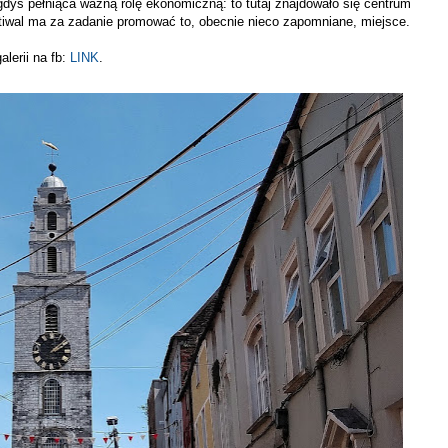
dyś pełniąca ważną rolę ekonomiczną: to tutaj znajdowało się centrum
stiwal ma za zadanie promować to, obecnie nieco zapomniane, miejsce.
alerii na fb:
LINK
.