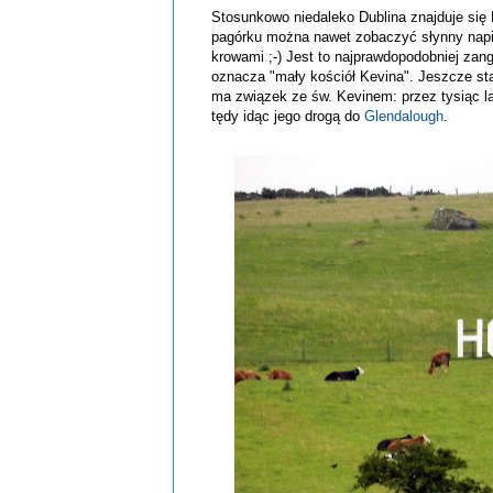
Stosunkowo niedaleko Dublina znajduje się 
pagórku można nawet zobaczyć słynny napis 
krowami ;-) Jest to najprawdopodobniej zan
oznacza "mały kościół Kevina". Jeszcze s
ma związek ze św. Kevinem: przez tysiąc la
tędy idąc jego drogą do
Glendalough
.