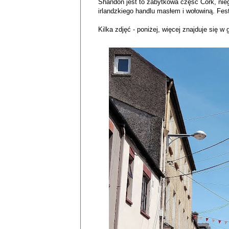
Shandon jest to zabytkowa część Cork, nieg
irlandzkiego handlu masłem i wołowiną. Fe
Kilka zdjęć - poniżej, więcej znajduje się w g