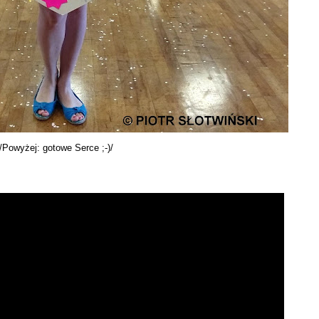
/Powyżej: gotowe Serce ;-)/