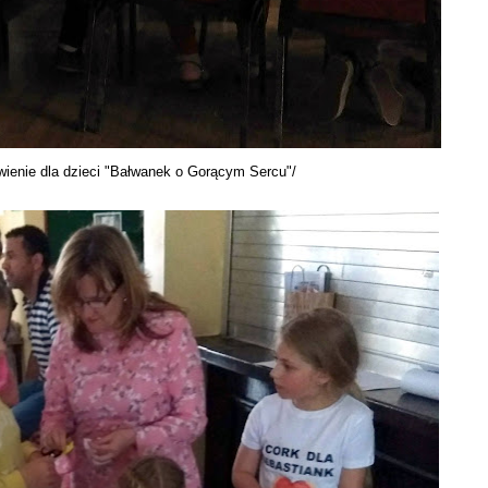
wienie dla dzieci "Bałwanek o Gorącym Sercu"/