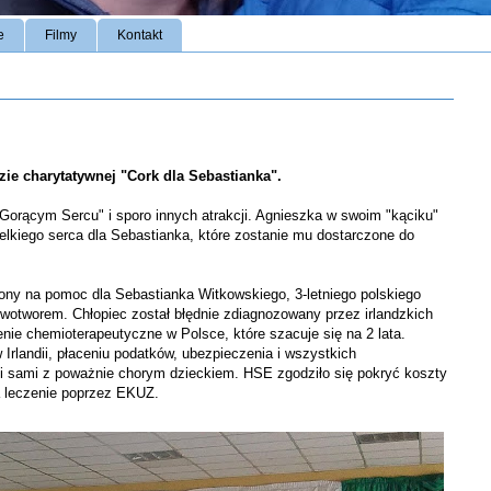
e
Filmy
Kontakt
zie charytatywnej "Cork dla Sebastianka".
 Gorącym Sercu" i sporo innych atrakcji. Agnieszka w swoim "kąciku"
elkiego serca dla Sebastianka, które zostanie mu dostarczone do
ony na pomoc dla Sebastianka Witkowskiego, 3-letniego polskiego
wotworem. Chłopiec został błędnie zdiagnozowany przez irlandzkich
enie chemioterapeutyczne w Polsce, które szacuje się na 2 lata.
 Irlandii, płaceniu podatków, ubezpieczenia i wszystkich
i sami z poważnie chorym dzieckiem. HSE zgodziło się pokryć koszty
a leczenie poprzez EKUZ.