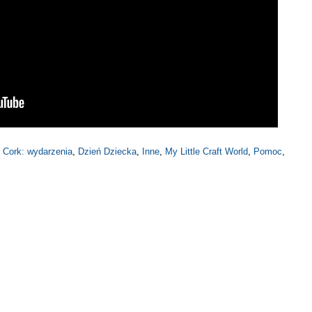
,
Cork: wydarzenia
,
Dzień Dziecka
,
Inne
,
My Little Craft World
,
Pomoc
,