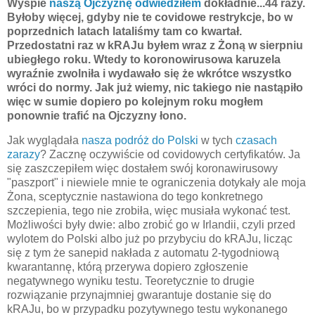
Wyspie
naszą Ojczyznę odwiedziłem
dokładnie...44 razy.
Byłoby więcej, gdyby nie te covidowe restrykcje, bo w
poprzednich latach lataliśmy tam co kwartał.
Przedostatni raz w kRAJu byłem wraz z Żoną w sierpniu
ubiegłego roku. Wtedy to koronowirusowa karuzela
wyraźnie zwolniła i wydawało się że wkrótce wszystko
wróci do normy. Jak już wiemy, nic takiego nie nastąpiło
więc w sumie dopiero po kolejnym roku mogłem
ponownie trafić na Ojczyzny łono.
Jak wyglądała
nasza podróż do Polski
w tych
czasach
zarazy
? Zacznę oczywiście od covidowych certyfikatów. Ja
się zaszczepiłem więc dostałem swój koronawirusowy
"paszport" i niewiele mnie te ograniczenia dotykały ale moja
Żona, sceptycznie nastawiona do tego konkretnego
szczepienia, tego nie zrobiła, więc musiała wykonać test.
Możliwości były dwie: albo zrobić go w Irlandii, czyli przed
wylotem do Polski albo już po przybyciu do kRAJu, licząc
się z tym że sanepid nakłada z automatu 2-tygodniową
kwarantannę, którą przerywa dopiero zgłoszenie
negatywnego wyniku testu. Teoretycznie to drugie
rozwiązanie przynajmniej gwarantuje dostanie się do
kRAJu, bo w przypadku pozytywnego testu wykonanego