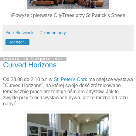
/Powyżej: pierwsze CityTrees przy St Patrick's Street/
Piotr Słotwiński
7 komentarzy:
Udostępnij
sobota, 28 sierpnia 2021
Curved Horizons
Od 28.08 do 2.10 b.r. w
St. Peter's Cork
ma miejsce wystawa
"Curved Horizons", na której swoje dość zróżnicowane
tematycznie prace prezentuje ośmioro artystów. Jak to
zwykle przy takich wystawach bywa, prace można od razu
nabyć.