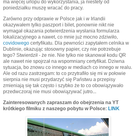
ma więcej urlopu do wykorzystania, ja niestety od
poniedziałku muszę wracać do pracy.
Zarówno przy odprawie w Polsce jak i w Irlandii
okazywałem tylko paszport i bilet, ponownie nikt nie
wymagał okazania potwierdzenia wysłania formularza
lokalizacyjnego a nawet, co mnie już mocno zdziwiło,
covidowego
certyfikatu. Dla pewności zapytałem celnika w
Dublinie, okazując stosowny papier, czy nie potrzebuje
tego? Stwierdził - że nie. Nie tylko nie skanował kodu QR
ale nawet nie spojrzał na wspomniany certyfikat. Dziwna
sytuacja, bo znowu co innego w mediach co innego w realu.
Ale od razu zastrzegam: to co przytrafiło się mi w połowie
sierpnia nie musi przydarzyć się Państwu a przepisy
zmieniają się tak często i szybko że to co obowiązywało
przedwczoraj nie musi obowiązywać jutro...
Zainteresowanych zapraszam do obejrzenia na YT
krótkiego filmiku z naszego pobytu w Polsce:
LINK