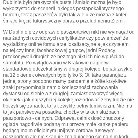
Dublinie było praktycznie puste i śmiało można je było
wykorzystać do scenerii jakiegoś postapokaliptycznego
horroru, teraz pasażerów było tak wielu że można z kolei
śmiało kręcić futurystyczny obraz o przeludnieniu Ziemi.
W Dublinie przy odprawie paszportowej nikt nie wymagał od
nas żadnych covidowych certyfikatów czy potwierdzeń że
wysłaliśmy online formularze lokalizacyjne a jak czytałem
na tej czy innej facebookowej grupce, jedni Rodacy
przekonywali drugich że bez tego nikt ich nie wpuści do
samolotu. Po wylądowaniu w Krakowie najpierw
standardowo odczekaliśmy w długiej kolejce, bo jak zwykle
na 12 okienek otwartych było tylko 3. Ot, taka paranoja: z
jednej strony podobno mamy pandemię a żółte krzykliwe
znaki przypominają nam o konieczności zachowania
dystansu od siebie a z drugiej, zamiast otworzyć więcej
okienek i jak najszybciej kolejkę rozładować żeby ludzie nie
tłoczyli się zanadto, to jak zwykle pełny tumiwisizm. Nie ma
to jak państwowa posadka, choćby w takich służbach
paszportowo - celnych. Odprawa, celnik dość znudzony
ogląda nagorliwie podaną mu przeze mnie kartkę papieru
będącą moim oficjalnym unijnym coronavirusowym
paszportem ale nie skanuje znajdującego się na nim kodu