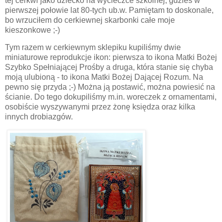
tej cerkwi jako dziecko na wycieczce szkolnej, gdzieś w
pierwszej połowie lat 80-tych ub.w. Pamiętam to doskonale,
bo wrzuciłem do cerkiewnej skarbonki całe moje
kieszonkowe ;-)
Tym razem w cerkiewnym sklepiku kupiliśmy dwie
miniaturowe reprodukcje ikon: pierwsza to ikona Matki Bożej
Szybko Spełniającej Prośby a druga, która stanie się chyba
moją ulubioną - to ikona Matki Bożej Dającej Rozum. Na
pewno się przyda ;-) Można ją postawić, można powiesić na
ścianie. Do tego dokupiliśmy m.in. woreczek z ornamentami,
osobiście wyszywanymi przez żonę księdza oraz kilka
innych drobiazgów.