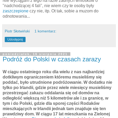
Nie wyciągam z tego na razie żadnych wniosków o
"nadchodzącej 4 fali", nie wiem czy te osoby były
zaszczepione
czy nie, itp. Ot tak, sobie a muzom do
odnotowania...
Piotr Słotwiński
1 komentarz:
Udostępnij
poniedziałek, 16 sierpnia 2021
Podróż do Polski w czasach zarazy
W ciągu ostatniego roku dla wielu z nas najbardziej
dotkliwym ograniczeniem któremu musieliśmy się
poddać, było utrudnione podróżowanie. W dodatku nie
tylko po Irlandii, gdzie przez wiele miesięcy musieliśmy
przestrzegać zakazu oddalania się od domów na
odległość większą niż 5 kilometrów ale i za granicę, w
tym i do Polski, gdzie dla sporej części Rodaków
mieszkających w Irlandii jednak tam znajduje się ten
prawdziwy dom. W ciągu 17 lat mieszkania na Zielonej