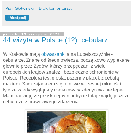
Piotr Słotwiński
Brak komentarzy:
Udostępnij
piątek, 13 sierpnia 2021
44 wizyta w Polsce (12): cebularz
W Krakowie mają
obwarzanki
a na Lubelszczyźnie -
cebularze. Znane od średniowiecza, początkowo wypiekane
głównie przez Żydów, którzy przepędzani z wielu
europejskich krajów znaleźli bezpieczne schronienie w
Polsce. Receptura jest prosta: pszenny placek z cebulą i
makiem. Sam zajadałem się nimi we wczesnej młodości,
tyle że wtedy wyglądały i smakowały zdecydowanie lepiej.
Mam nadzieję że przy kolejnym pobycie tutaj znajdę jeszcze
cebularze z prawdziwego zdarzenia.