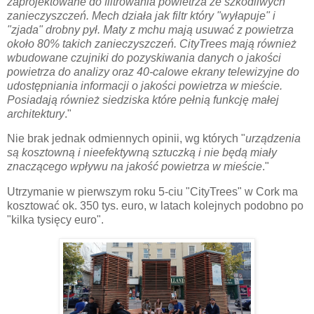
zaprojektowane do filtrowania powietrza ze szkodliwych
zanieczyszczeń. Mech działa jak filtr który "wyłapuje" i
"zjada" drobny pył. Maty z mchu mają usuwać z powietrza
około 80% takich zanieczyszczeń. CityTrees mają również
wbudowane czujniki do pozyskiwania danych o jakości
powietrza do analizy oraz 40-calowe ekrany telewizyjne do
udostępniania informacji o jakości powietrza w mieście.
Posiadają również siedziska które pełnią funkcję małej
architektury
."
Nie brak jednak odmiennych opinii, wg których "
urządzenia
są kosztowną i nieefektywną sztuczką i nie będą miały
znaczącego wpływu na jakość powietrza w mieście
."
Utrzymanie w pierwszym roku 5-ciu "CityTrees" w Cork ma
kosztować ok. 350 tys. euro, w latach kolejnych podobno po
"kilka tysięcy euro".