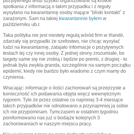
pozytywnego testu szybko organizowane są krótkie
spotkania z informacją o takim przypadku i z reguły
wysyłano na kwarantannę osoby mające "bliski kontakt" z
zarażonym. Sam na takiej
kwarantannie byłem
w
październiku ub.r.
Taka polityka nie jest niestety regułą wśród firm w Irlandii,
zdarzały się przypadki że szefostwo, nie chcąc wysyłać
ludzi na kwarantannę, zatajało informacje o pozytywnych
testach tej czy innej osoby. Z jednej strony zrozumiałe, bo
targety same się nie zrobią i będzie po premii, z drugiej - to
jednak była zwykła granda, szczególnie na samym początku
epidemii, kiedy nie bardzo było wiadomo z czym mamy do
czynienia.
Wracając: informacje o ilości zachorowań są przejrzyste a
konieczność ich podawania objęta wręcz wewnętrznym
rygorem. Tyle że przez ostatnie co najmniej 3-4 miesiące
takich przypadków nie odnotowano a przynajmniej ja sobie
ich nie przypominam. Tymczasem w ostatnim tygodniu
poinformowano nas już o bodajże kolejnych 3
zachorowaniach w naszym miejscu pracy.