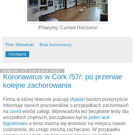
/Powyżej: Curved Horizons/
Piotr Słotwiński
Brak komentarzy:
Udostępnij
piątek, 27 sierpnia 2021
Koronawirus w Cork /57/: po przerwie
kolejne zachorowania
Firma w której obecnie pracuję /
Apple
/ bardzo przejrzyście
informuje swoich pracowników o przypadkach zachorowań
na
covid
wśród załogi. Wprowadziła też bezpłatne testy dla
wszystkich chętnych, początkowo był to
jeden test
tygodniowo
a teraz można się testować na miejscu nawet
codziennie, do czego zresztą zachęcano. W przypadku