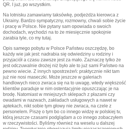
QR. I już, po wszystkim.
Na lotnisku zamawiamy taksówkę, podjeżdża kierowca z
Ukrainy. Bardzo sympatyczny, rozmowny, chwali sobie życie
i pracę w Polsce. Nie pytany sam opowiada o swoich
dochodach, wychodzi na to że miesięcznie spokojnie
zarabia tyle, co my tutaj.
Opis samego pobytu w Polsce Państwu oszczędzę, bo
każdy wie jak jest: nadrabia się odwiedziny u rodziny i
przyjaciół a czasu zawsze jest za mało. Zaznaczę tylko że
jest odczuwalnie drożej niż było ale to już sami Państwo na
pewno wiecie. Z innych spostrzeżeń: praktycznie nikt tam
już nie nosi maseczki. Może jeszcze w galeriach
handlowych nieco zwraca się na to uwagę, wtedy większość
klientów paraduje w nim ostentacyjnie opuszczając je na
brodę. Natomiast w mniejszych sklepach z płazami czy
owadami w nazwach, zakładach usługowych a nawet w
aptekach, nikt sobie tym głowy nie zwraca, na czele z
personelem. Piszę o tym bo co innego widzę w polskiej tv,
którą jeszcze czasami podglądam a co innego zobaczyłem
w rzeczywistości. Byliśmy również na weselu u dalszej
rodziny. Teoretycznie obowiązują limity niezaszczepionych