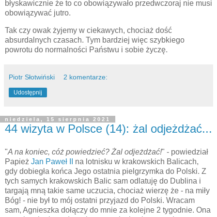
błyskawicznie że to co obowiązywało przedwczoraj nie musi
obowiązywać jutro.
Tak czy owak żyjemy w ciekawych, chociaż dość
absurdalnych czasach. Tym bardziej więc szybkiego
powrotu do normalności Państwu i sobie życzę.
Piotr Słotwiński
2 komentarze:
Udostępnij
niedziela, 15 sierpnia 2021
44 wizyta w Polsce (14): żal odjeżdżać...
"
A na koniec, cóż powiedzieć? Żal odjeżdżać!
" - powiedział
Papież
Jan Paweł II
na lotnisku w krakowskich Balicach,
gdy dobiegła końca Jego ostatnia pielgrzymka do Polski. Z
tych samych krakowskich Balic sam odlatuję do Dublina i
targają mną takie same uczucia, chociaż wierzę że - na miły
Bóg! - nie był to mój ostatni przyjazd do Polski. Wracam
sam, Agnieszka dołączy do mnie za kolejne 2 tygodnie. Ona