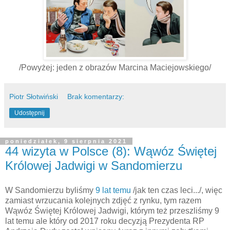
/Powyżej: jeden z obrazów Marcina Maciejowskiego/
Piotr Słotwiński
Brak komentarzy:
Udostępnij
poniedziałek, 9 sierpnia 2021
44 wizyta w Polsce (8): Wąwóz Świętej
Królowej Jadwigi w Sandomierzu
W Sandomierzu byliśmy
9 lat temu
/jak ten czas leci.../, więc
zamiast wrzucania kolejnych zdjęć z rynku, tym razem
Wąwóz Świętej Królowej Jadwigi, którym też przeszliśmy 9
lat temu ale który od 2017 roku decyzją Prezydenta RP