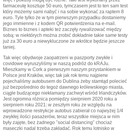
farmaceutę kosztuje 50 euro, tymczasem jest to ten sam test
który możemy sami nabyć i na sobie wykonać za raptem 8
euro. Tyle tylko że w tym pierwszym przypadku dostaniemy
jego immienne i z kodem QR potwierdzenia na e-mail.
Biznes to biznes i apteki też zaczęły rywalizować między
sobą: w niektórych można zrobić dokładnie takie same testy
już za 30 euro a niewykluczone że wkrótce będzie jeszcze
taniej.
Tak więc obydwoje zaopatrzeni w paszporty zwykłe i
covidowe wyruszyliśmy w naszą podróż do kRAJu.
Mieszkamy w Cork a pierwszym naszym przystankiem w
Polsce jest Kraków, więc tak jak rok temu najpierw
pojechaliśmy autobusem do Dublina żeby stamtąd polecieć
już bezpośrednio do tegoż dawnego królewskiego miasta,
ciągle budzącego niekłamany zachwyt wśród Irlandczyków.
Jest ogromna różnica pomiędzy sierpniem 2020 roku a
sierpniem roku 2021: w zeszłym roku ze względu na
wprowadzone restrykcje autobus zabierał co najwyżej 1/4
zwykłej ilości pasażerów, teraz wszystkie miejsca w nim
były zajęte, bez żadnego "social distancing" chociaż
maseczki nadal trzeba zakładać. Rok temu lotnisko w