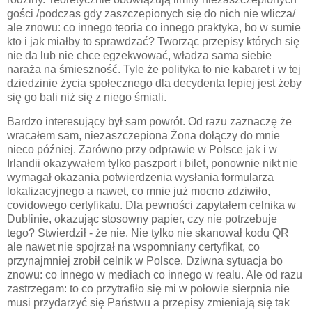
gości /podczas gdy zaszczepionych się do nich nie wlicza/
ale znowu: co innego teoria co innego praktyka, bo w sumie
kto i jak miałby to sprawdzać? Tworząc przepisy których się
nie da lub nie chce egzekwować, władza sama siebie
naraża na śmieszność. Tyle że polityka to nie kabaret i w tej
dziedzinie życia społecznego dla decydenta lepiej jest żeby
się go bali niż się z niego śmiali.
Bardzo interesujący był sam powrót. Od razu zaznaczę że
wracałem sam, niezaszczepiona Żona dołączy do mnie
nieco później. Zarówno przy odprawie w Polsce jak i w
Irlandii okazywałem tylko paszport i bilet, ponownie nikt nie
wymagał okazania potwierdzenia wysłania formularza
lokalizacyjnego a nawet, co mnie już mocno zdziwiło,
covidowego certyfikatu. Dla pewności zapytałem celnika w
Dublinie, okazując stosowny papier, czy nie potrzebuje
tego? Stwierdził - że nie. Nie tylko nie skanował kodu QR
ale nawet nie spojrzał na wspomniany certyfikat, co
przynajmniej zrobił celnik w Polsce. Dziwna sytuacja bo
znowu: co innego w mediach co innego w realu. Ale od razu
zastrzegam: to co przytrafiło się mi w połowie sierpnia nie
musi przydarzyć się Państwu a przepisy zmieniają się tak