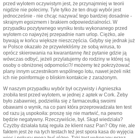
przed wylotem oczywistym jest, że przynajmniej w teorii
nigdzie nie polecimy. Tyle tylko że ten drugi wybór jest
jednocześnie - nie chcąc nazywać tego bardziej dosadnie -
skrajnym egoizmem i brakiem odpowiedzialności. W
przypadku pozytywnego wyniku testu wykonanego przed
wylotem co najwyżej przepadnie nam urlop. Ciężko, ale
bywają w końcu większe nieszczęścia. Gdyby się jednak już
w Polsce okazało że przywlekliśmy ze sobą wirusa, to
oprócz skierowania na kwarantannę /też pytanie gdzie ją
wówczas odbyć, jeżeli przylatujemy do rodziny w której są
osoby o obniżonej odporności?/ możemy też pokrzyżować
plany innym uczestnikom wspólnego lotu, nawet jeżeli nikt
ich nie poinformuje o bliskim kontakcie z zarażonym.
W naszym przypadku wybór był oczywisty i Agnieszka
zrobiła test przed wylotem, w jednej z aptek w Cork. Żeby
było zabawniej, podzieliła się z farmaceutką swoimi
obawami o wynik, na co pani która przeprowadzała ten test
od razu ją uspokoiła: proszę się nie martwić, na pewno
będzie negatywny. Rzeczywiście, był. Skąd wiedziała?
Czyżby działała tutaj reguła że klient nasz Pan? Oby nie, ale
faktem jest że na tych testach też jest spora kasa do wyjęcia
więc i pokusy mogą być różne. Taki test wykonany przez