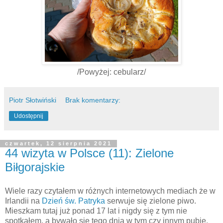
/Powyżej: cebularz/
Piotr Słotwiński
Brak komentarzy:
Udostępnij
czwartek, 12 sierpnia 2021
44 wizyta w Polsce (11): Zielone
Biłgorajskie
Wiele razy czytałem w różnych internetowych mediach że w
Irlandii na
Dzień św. Patryka
serwuje się zielone piwo.
Mieszkam tutaj już ponad 17 lat i nigdy się z tym nie
spotkałem, a bywało się tego dnia w tym czy innym pubie.