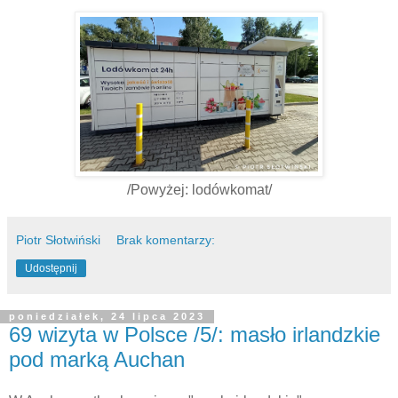
/Powyżej: lodówkomat/
Piotr Słotwiński
Brak komentarzy:
Udostępnij
poniedziałek, 24 lipca 2023
69 wizyta w Polsce /5/: masło irlandzkie
pod marką Auchan