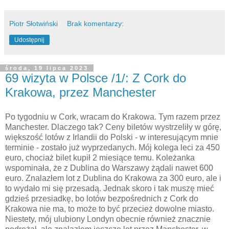
Piotr Słotwiński
Brak komentarzy:
Udostępnij
środa, 19 lipca 2023
69 wizyta w Polsce /1/: Z Cork do
Krakowa, przez Manchester
Po tygodniu w Cork, wracam do Krakowa. Tym razem przez
Manchester. Dlaczego tak? Ceny biletów wystrzeliły w górę,
większość lotów z Irlandii do Polski - w interesującym mnie
terminie - zostało już wyprzedanych. Mój kolega leci za 450
euro, chociaż bilet kupił 2 miesiące temu. Koleżanka
wspominała, że z Dublina do Warszawy żądali nawet 600
euro. Znalazłem lot z Dublina do Krakowa za 300 euro, ale i
to wydało mi się przesadą. Jednak skoro i tak muszę mieć
gdzieś przesiadkę, bo lotów bezpośrednich z Cork do
Krakowa nie ma, to może to być przecież dowolne miasto.
Niestety, mój ulubiony Londyn obecnie również znacznie