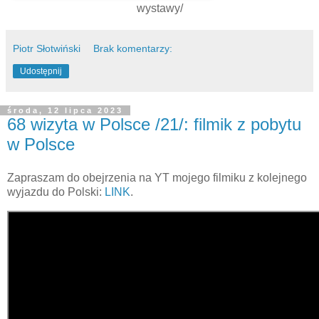
wystawy/
Piotr Słotwiński
Brak komentarzy:
Udostępnij
środa, 12 lipca 2023
68 wizyta w Polsce /21/: filmik z pobytu
w Polsce
Zapraszam do obejrzenia na YT mojego filmiku z kolejnego
wyjazdu do Polski:
LINK
.