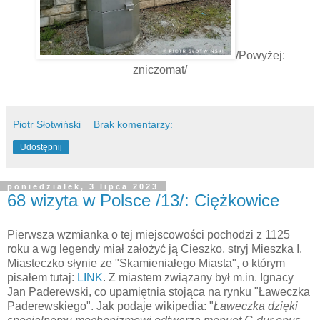
/Powyżej:
zniczomat/
Piotr Słotwiński
Brak komentarzy:
Udostępnij
poniedziałek, 3 lipca 2023
68 wizyta w Polsce /13/: Ciężkowice
Pierwsza wzmianka o tej miejscowości pochodzi z 1125
roku a wg legendy miał założyć ją Cieszko, stryj Mieszka I.
Miasteczko słynie ze "Skamieniałego Miasta", o którym
pisałem tutaj:
LINK
. Z miastem związany był m.in. Ignacy
Jan Paderewski, co upamiętnia stojąca na rynku "Ławeczka
Paderewskiego". Jak podaje wikipedia: "
Ławeczka dzięki