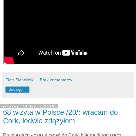
Piotr Słotwiński
Brak komentarzy:
Udostępnij
wtorek, 11 lipca 2023
68 wizyta w Polsce /20/: wracam do
Cork, ledwie zdążyłem
Po miesiącu - czas wracać do Cork. Nie na długo rzecz