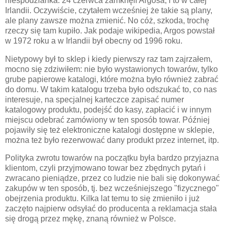
niespodzianka: 24 czerwca zamknęli Argosa, i to w całej
Irlandii. Oczywiście, czytałem wcześniej że takie są plany,
ale plany zawsze można zmienić. No cóż, szkoda, trochę
rzeczy się tam kupiło. Jak podaje wikipedia, Argos powstał
w 1972 roku a w Irlandii był obecny od 1996 roku.
Nietypowy był to sklep i kiedy pierwszy raz tam zajrzałem,
mocno się zdziwiłem: nie było wystawionych towarów, tylko
grube papierowe katalogi, które można było również zabrać
do domu. W takim katalogu trzeba było odszukać to, co nas
interesuje, na specjalnej karteczce zapisać numer
katalogowy produktu, podejść do kasy, zapłacić i w innym
miejscu odebrać zamówiony w ten sposób towar. Później
pojawiły się też elektroniczne katalogi dostępne w sklepie,
można też było rezerwować dany produkt przez internet, itp.
Polityka zwrotu towarów na początku była bardzo przyjazna
klientom, czyli przyjmowano towar bez zbędnych pytań i
zwracano pieniądze, przez co ludzie nie bali się dokonywać
zakupów w ten sposób, tj. bez wcześniejszego "fizycznego"
obejrzenia produktu. Kilka lat temu to się zmieniło i już
zaczęto najpierw odsyłać do producenta a reklamacja stała
się drogą przez mękę, znaną również w Polsce.