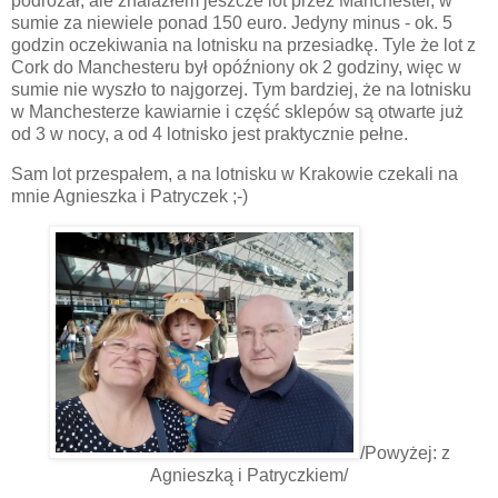
podrożał, ale znalazłem jeszcze lot przez Manchester, w
sumie za niewiele ponad 150 euro. Jedyny minus - ok. 5
godzin oczekiwania na lotnisku na przesiadkę. Tyle że lot z
Cork do Manchesteru był opóźniony ok 2 godziny, więc w
sumie nie wyszło to najgorzej. Tym bardziej, że na lotnisku
w Manchesterze kawiarnie i część sklepów są otwarte już
od 3 w nocy, a od 4 lotnisko jest praktycznie pełne.
Sam lot przespałem, a na lotnisku w Krakowie czekali na
mnie Agnieszka i Patryczek ;-)
/Powyżej: z
Agnieszką i Patryczkiem/