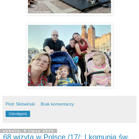
Piotr Słotwiński
Brak komentarzy:
Udostępnij
sobota, 8 lipca 2023
68 wizyta w Polsce /17/: I komunia św.