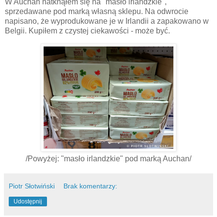
W Auchan natknąłem się na "masło irlandzkie",
sprzedawane pod marką własną sklepu. Na odwrocie
napisano, że wyprodukowane je w Irlandii a zapakowano w
Belgii. Kupiłem z czystej ciekawości - może być.
/Powyżej: "masło irlandzkie" pod marką Auchan/
Piotr Słotwiński
Brak komentarzy:
Udostępnij