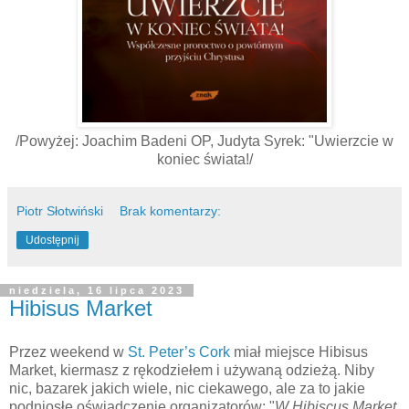
/Powyżej: Joachim Badeni OP, Judyta Syrek: "Uwierzcie w
koniec świata!/
Piotr Słotwiński
Brak komentarzy:
Udostępnij
niedziela, 16 lipca 2023
Hibisus Market
Przez weekend w
St. Peter’s Cork
miał miejsce Hibisus
Market, kiermasz z rękodziełem i używaną odzieżą. Niby
nic, bazarek jakich wiele, nic ciekawego, ale za to jakie
podniosłe oświadczenie organizatorów: "
W Hibiscus Market