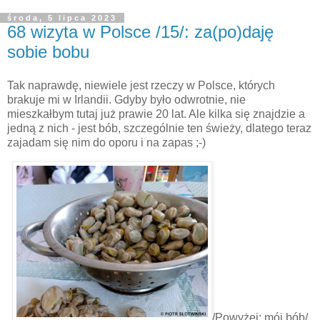
środa, 5 lipca 2023
68 wizyta w Polsce /15/: za(po)daję
sobie bobu
Tak naprawdę, niewiele jest rzeczy w Polsce, których
brakuje mi w Irlandii. Gdyby było odwrotnie, nie
mieszkałbym tutaj już prawie 20 lat. Ale kilka się znajdzie a
jedną z nich - jest bób, szczególnie ten świeży, dlatego teraz
zajadam się nim do oporu i na zapas ;-)
/Powyżej: mój bób/