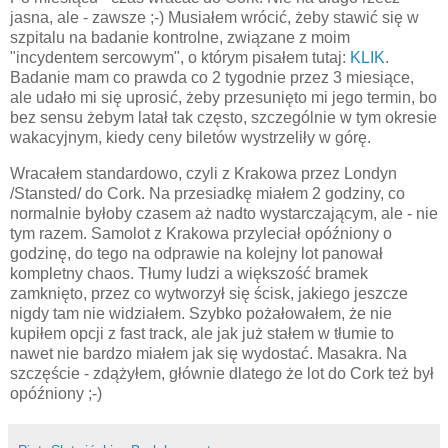
jasna, ale - zawsze ;-) Musiałem wrócić, żeby stawić się w
szpitalu na badanie kontrolne, związane z moim
"incydentem sercowym", o którym pisałem tutaj:
KLIK
.
Badanie mam co prawda co 2 tygodnie przez 3 miesiące,
ale udało mi się uprosić, żeby przesunięto mi jego termin, bo
bez sensu żebym latał tak często, szczególnie w tym okresie
wakacyjnym, kiedy ceny biletów wystrzeliły w górę.
Wracałem standardowo, czyli z Krakowa przez Londyn
/Stansted/ do Cork. Na przesiadkę miałem 2 godziny, co
normalnie byłoby czasem aż nadto wystarczającym, ale - nie
tym razem. Samolot z Krakowa przyleciał opóźniony o
godzinę, do tego na odprawie na kolejny lot panował
kompletny chaos. Tłumy ludzi a większość bramek
zamknięto, przez co wytworzył się ścisk, jakiego jeszcze
nigdy tam nie widziałem. Szybko pożałowałem, że nie
kupiłem opcji z fast track, ale jak już stałem w tłumie to
nawet nie bardzo miałem jak się wydostać. Masakra. Na
szczęście - zdążyłem, głównie dlatego że lot do Cork też był
opóźniony ;-)