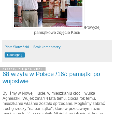
/Powyżej:
pamiątkowe zdjęcie Kasi/
Piotr Słotwiński
Brak komentarzy:
Udostępnij
piątek, 7 lipca 2023
68 wizyta w Polsce /16/: pamiątki po
wujostwie
Byliśmy w Nowej Hucie, w mieszkaniu cioci i wujka
Agnieszki. Wujek zmarł 4 lata temu, ciocia rok temu,
mieszkanie właśnie zostało sprzedane. Mogliśmy zabrać
trochę rzeczy "na pamiątkę", które w przeciwnym razie
musiałyby trafić na śmietnik. Wzięliśmy jak widać trochę