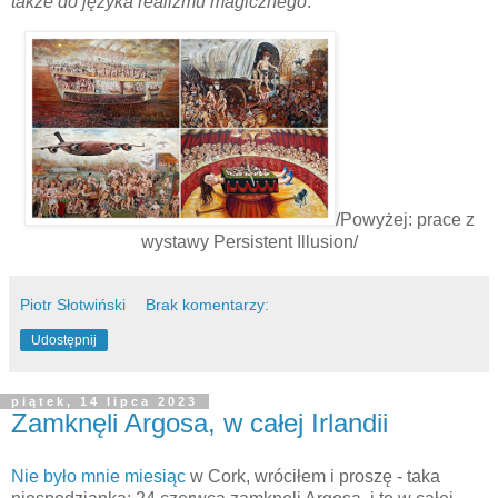
także do języka realizmu magicznego
."
/Powyżej: prace z
wystawy Persistent Illusion/
Piotr Słotwiński
Brak komentarzy:
Udostępnij
piątek, 14 lipca 2023
Zamknęli Argosa, w całej Irlandii
Nie było mnie miesiąc
w Cork, wróciłem i proszę - taka