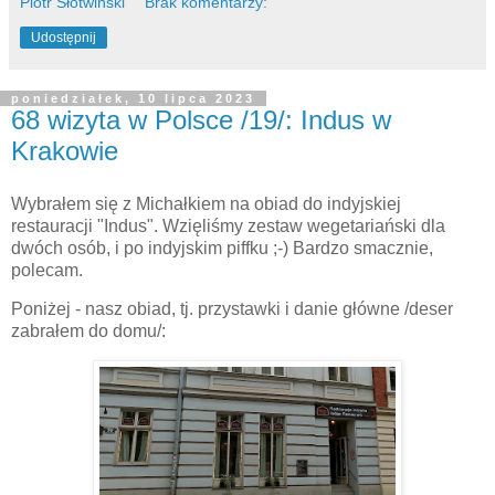
Piotr Słotwiński
Brak komentarzy:
Udostępnij
poniedziałek, 10 lipca 2023
68 wizyta w Polsce /19/: Indus w
Krakowie
Wybrałem się z Michałkiem na obiad do indyjskiej
restauracji "Indus". Wzięliśmy zestaw wegetariański dla
dwóch osób, i po indyjskim piffku ;-) Bardzo smacznie,
polecam.
Poniżej - nasz obiad, tj. przystawki i danie główne /deser
zabrałem do domu/: