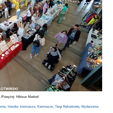
/Powyżej: Hibisus Market/
enia
,
Irlandia: kiermasze
,
Kiermasze
,
Targi Rękodzieła
,
Wydarzenia