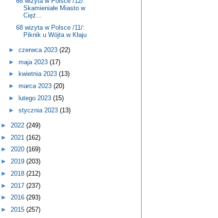
68 wizyta w Polsce /12/:
Skamieniałe Miasto w
Cięż...
68 wizyta w Polsce /11/:
Piknik u Wójta w Kłaju
►
czerwca 2023
(22)
►
maja 2023
(17)
►
kwietnia 2023
(13)
►
marca 2023
(20)
►
lutego 2023
(15)
►
stycznia 2023
(13)
►
2022
(249)
►
2021
(162)
►
2020
(169)
►
2019
(203)
►
2018
(212)
►
2017
(237)
►
2016
(293)
►
2015
(257)