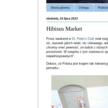
Strona główna
O blogu
Podróż
niedziela, 16 lipca 2023
Hibisus Market
Przez weekend w
St. Peter’s Cork
miał miej
nic, bazarek jakich wiele, nic ciekawego, al
chcemy mieć pewność, że ludzie z różnych 
przestrzeni. W związku z tym stanowczo spr
niepełnosprawnych
".
Dobrze, że Polska jest krajem tak toleranc
jarmarku.