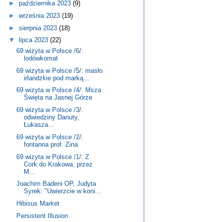
►
października 2023
(9)
►
września 2023
(19)
►
sierpnia 2023
(18)
▼
lipca 2023
(22)
69 wizyta w Polsce /6/:
lodówkomat
69 wizyta w Polsce /5/: masło
irlandzkie pod marką...
69 wizyta w Polsce /4/: Msza
Święta na Jasnej Górze
69 wizyta w Polsce /3/:
odwiedziny Danuty,
Łukasza...
69 wizyta w Polsce /2/:
fontanna prof. Zina
69 wizyta w Polsce /1/: Z
Cork do Krakowa, przez
M...
Joachim Badeni OP, Judyta
Syrek: "Uwierzcie w koni...
Hibisus Market
Persistent Illusion