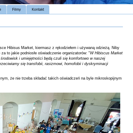
e
Filmy
Kontakt
sce Hibisus Market, kiermasz z rękodziełem i używaną odzieżą. Niby
e za to jakie podniosłe oświadczenie organizatorów: "
W Hibiscus Market
środowisk i umiejętności będą czuli się komfortowo w naszej
zeciwiamy się transfobii, rasizmowi, homofobii i dyskryminacji
yjnym, że nie trzeba składać takich oświadczeń na byle mikroskopijnym