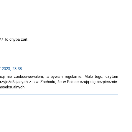
?? To chyba zart
7.2023, 23:38
ncji nie zaobserwowałem, a bywam regularnie. Mało tego, czytam
przyjeżdżających z tzw. Zachodu, że w Polsce czują się bezpiecznie.
moseksualnych.