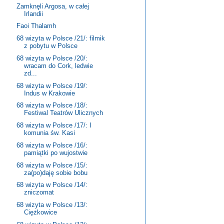
Zamknęli Argosa, w całej
Irlandii
Faoi Thalamh
68 wizyta w Polsce /21/: filmik
z pobytu w Polsce
68 wizyta w Polsce /20/:
wracam do Cork, ledwie
zd...
68 wizyta w Polsce /19/:
Indus w Krakowie
68 wizyta w Polsce /18/:
Festiwal Teatrów Ulicznych
68 wizyta w Polsce /17/: I
komunia św. Kasi
68 wizyta w Polsce /16/:
pamiątki po wujostwie
68 wizyta w Polsce /15/:
za(po)daję sobie bobu
68 wizyta w Polsce /14/:
zniczomat
68 wizyta w Polsce /13/:
Ciężkowice