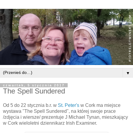
▼
czwartek, 5 stycznia 2017
The Spell Sundered
Od 5 do 22 stycznia b.r. w
St. Peter's
w Cork ma miejsce
wystawa "The Spell Sundered", na której swoje prace
/zdjęcia i wiersze/ prezentuje J Michael Tynan, mieszkający
w Cork wieloletni dziennikarz Irish Examiner.