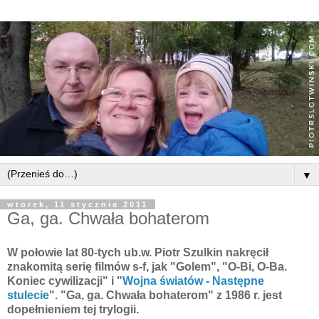
▼
wtorek, 11 stycznia 2011
Ga, ga. Chwała bohaterom
W połowie lat 80-tych ub.w. Piotr Szulkin nakręcił
znakomitą serię filmów s-f, jak "Golem", "O-Bi, O-Ba.
Koniec cywilizacji" i "
Wojna światów - Następne
stulecie
". "Ga, ga. Chwała bohaterom" z 1986 r. jest
dopełnieniem tej trylogii.