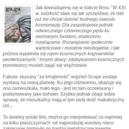
Jak dowiadujemy się w trakcie filmu: "
W XXI
w. ludzkość stała się tak szczęśliwa, że nikt
już nie chciał obierać trudnego zawodu
kosmonauty. Dla zaspokojenia jednak
odwiecznego człowieczego pędu ku
nieznanym światom, znaleziono
rozwiązanie. Rozwiązanie społecznie
wartościowe i moralnie nieobojętnie. I tak
próżnia wypełniła się rojem kosmicznych krążowników
penitencjarnych.
" Innymi słowy: zdobywaniem kosmicznych
przestworzy musieli zająć się więźniowie.
Fabuła: skazany "za krnąbrność" więzień Scope zostaje
wysłany na nową planetę. Ku jego zdziwieniu, okazuje się
ona zamieszkała, mało tego - jest on tam oczekiwany i
podejmowany jako bohater. Szybko jednak zdaje sobie
sprawę, że mieszkańcy mają w tym swój dość makabryczny
cel...
To świetny polski film, można go interpretować co najmniej
na kilku płaszczyznach: od najprostszej warstwy nieco
zakręconej historyjki po bardzo metafizyczne kwestie.