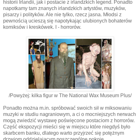
historii Irlandii, jak i postacie z irlandzkich legend. Ponadto
napotkamy tam znanych irlandzkich artystów, muzyków,
pisarzy i polityków. Ale nie tylko, rzecz jasna. Młodsi z
pewnością ucieszą się napotykając ulubionych bohaterów
komiksów i kreskówek. I - horrorów.
/Powyżej: kilka figur w The National Wax Museum Plus/
Ponadto można m.in. spróbować swoich sił w miksowaniu
muzyki w studiu nagraniowym, a ci o mocniejszych nerwach
mogą zwiedzić wystawę poświęcone postaciom z horrorów.
Część ekspozycji mieści się w miejscu które niegdyś było
skarbcem banku, dlatego warto przyjrzeć się potężnym
drzwiom oddzielającym poszczególne pokoje.