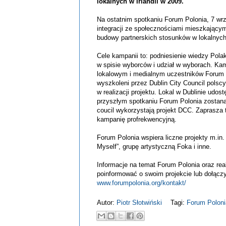
lokalnych w Irlandii w 2009.
Na ostatnim spotkaniu Forum Polonia, 7 wrz
integracji ze społecznościami mieszkającym
budowy partnerskich stosunków w lokalnych
Cele kampanii to: podniesienie wiedzy Polak
w spisie wyborców i udział w wyborach. Ka
lokalowym i medialnym uczestników Forum Po
wyszkoleni przez Dublin City Council pols
w realizacji projektu. Lokal w Dublinie udo
przyszłym spotkaniu Forum Polonia zostaną 
coucil
wykorzystają projekt
DCC
. Zaprasza 
kampanię
profrekwencyjną
.
Forum Polonia wspiera liczne projekty m.in.
Myself
”, grupę artystyczną Foka i inne.
Informacje na temat Forum Polonia oraz re
poinformować o swoim projekcie lub dołączy
www.forumpolonia.org/kontakt/
Autor:
Piotr Słotwiński
Tagi:
Forum Poloni