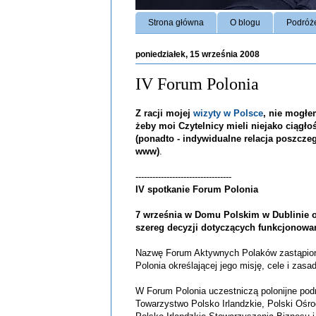
Strona główna
O blogu
Podróż
poniedziałek, 15 września 2008
IV Forum Polonia
Z racji mojej
wizyty w Polsce
, nie mogłe
żeby moi
Czytelnicy
mieli niejako ciągło
(ponadto - indywidualne relacja poszcze
www)
.
----------------------------------
IV spotkanie Forum Polonia
7 września w Domu Polskim w Dublinie o
szereg decyzji dotyczących funkcjonowa
Nazwę Forum Aktywnych Polaków zastąpi
Polonia określającej jego misję, cele i zasad
W Forum Polonia uczestniczą polonijne pod
Towarzystwo Polsko Irlandzkie, Polski Ośr