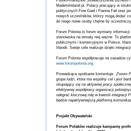
Polsko-Irlandzkie Stowarzyszenia Biznesu i 
MadeInIreland
.pl, Polacy pracujący w strukt
politycznych Fine
Gael
i
Fianna
Fail
oraz jed
nowych uczestników, którzy mogą dodać coś
do niego nowe osoby chętne by uczestniczyć 
Forum Polonia to forum wymiany informacji do
stanowiska na tematy niej ważne. To platfor
publicznymi i komercyjnymi w Polsce, Irlandi
Irlandii. Swoje cele realizuje dzięki integr
Forum Polonia współpracuje na zasadzie cyk
www.forumpolonia.org
.
Prowadząca spotkanie komentuje: „
Forum Po
grupa ludzi, która ma wspólny cel i jest b
skupiający się na aktywnej pracy społecznej
efektywnej współpracy organizacji polonijny
odegrać kluczową rolę w kwestii integracji 
będzie najaktywniejszą platformą komunikacj
Projekt Obywatelski
Forum Polaków realizuje kampanię
prof