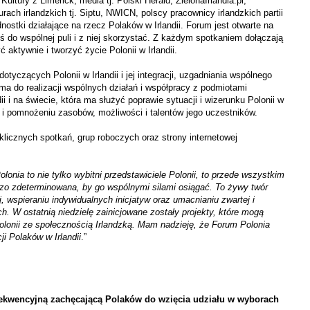
Kultury z Limerick, media tj. Polski Herald,
ZielonaIrlandia
.pl,
urach irlandzkich tj.
Siptu
,
NWICN
, polscy pracownicy irlandzkich partii
nostki działające na rzecz Polaków w Irlandii. Forum jest otwarte na
 do wspólnej puli i z niej skorzystać. Z każdym spotkaniem dołączają
aktywnie i tworzyć życie Polonii w Irlandii.
tyczących Polonii w Irlandii i jej integracji, uzgadniania wspólnego
ma do realizacji wspólnych działań i współpracy z podmiotami
i i na świecie, która ma służyć poprawie sytuacji i wizerunku Polonii w
acji i pomnożeniu zasobów, możliwości i talentów jego uczestników.
licznych spotkań, grup roboczych oraz strony internetowej
lonia to nie tylko wybitni przedstawiciele Polonii, to przede wszystkim
ardzo zdeterminowana, by go wspólnymi silami osiągać. To żywy twór
, wspieraniu indywidualnych inicjatyw oraz umacnianiu zwartej i
ch. W ostatnią niedzielę zainicjowane zostały projekty, które mogą
Polonii ze społecznością Irlandzką. Mam nadzieję, że Forum Polonia
i Polaków w Irlandii
.”
rekwencyjną
zachęcającą Polaków do wzięcia udziału w wyborach