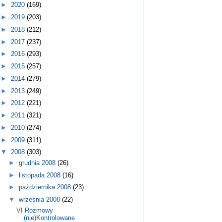
►
2020
(169)
►
2019
(203)
►
2018
(212)
►
2017
(237)
►
2016
(293)
►
2015
(257)
►
2014
(279)
►
2013
(249)
►
2012
(221)
►
2011
(321)
►
2010
(274)
►
2009
(311)
▼
2008
(303)
►
grudnia 2008
(26)
►
listopada 2008
(16)
►
października 2008
(23)
▼
września 2008
(22)
VI Rozmowy
(nie)Kontrolowane