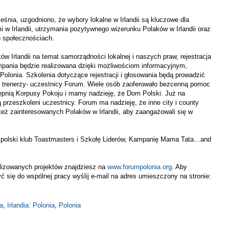
eśnia, uzgodniono, że wybory lokalne w Irlandii są kluczowe dla
i w Irlandii, utrzymania pozytywnego wizerunku Polaków w Irlandii oraz
 społecznościach.
ów Irlandii na temat samorządności lokalnej i naszych praw, rejestracja
mpania będzie realizowana dzięki możliwościom informacyjnym,
lonia. Szkolenia dotyczące rejestracji i głosowania będą prowadzić
cy trenerzy- uczestnicy Forum. Wiele osób zaoferowało bezcenną pomoc
stępnią Korpusy Pokoju i mamy nadzieję, że Dom Polski. Już na
przeszkoleni uczestnicy. Forum ma nadzieję, że inne city i county
też zainteresowanych Polaków w Irlandii, aby zaangażowali się w
 polski klub
Toastmasters
i Szkołę Liderów, Kampanię Mama Tata…and
alizowanych projektów znajdziesz na
www.forumpolonia.org
. Aby
ć się do wspólnej pracy wyślij
e-mail
na adres umieszczony na stronie:
a
,
Irlandia: Polonia
,
Polonia