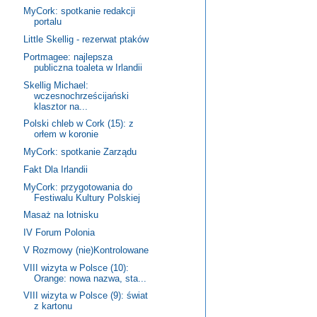
MyCork: spotkanie redakcji
portalu
Little Skellig - rezerwat ptaków
Portmagee: najlepsza
publiczna toaleta w Irlandii
Skellig Michael:
wczesnochrześcijański
klasztor na...
Polski chleb w Cork (15): z
orłem w koronie
MyCork: spotkanie Zarządu
Fakt Dla Irlandii
MyCork: przygotowania do
Festiwalu Kultury Polskiej
Masaż na lotnisku
IV Forum Polonia
V Rozmowy (nie)Kontrolowane
VIII wizyta w Polsce (10):
Orange: nowa nazwa, sta...
VIII wizyta w Polsce (9): świat
z kartonu