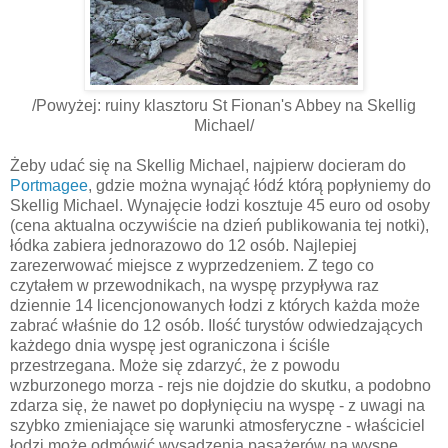
/Powyżej: ruiny klasztoru St Fionan's Abbey na Skellig
Michael/
Żeby udać się na
Skellig
Michael, najpierw docieram do
Portmagee
, gdzie można wynająć łódź którą popłyniemy do
Skellig
Michael. Wynajęcie łodzi kosztuje 45 euro od osoby
(cena aktualna oczywiście na dzień publikowania tej notki),
łódka
zabiera jednorazowo do 12 osób. Najlepiej
zarezerwować miejsce z wyprzedzeniem. Z tego co
czytałem w przewodnikach, na wyspę przypływa raz
dziennie 14 licencjonowanych łodzi z których każda może
zabrać właśnie do 12 osób. Ilość turystów odwiedzających
każdego dnia wyspę jest ograniczona i ściśle
przestrzegana. Może się zdarzyć, że z powodu
wzburzonego morza - rejs nie dojdzie do skutku, a podobno
zdarza się, że nawet po dopłynięciu na wyspę - z uwagi na
szybko zmieniające się warunki atmosferyczne - właściciel
łodzi może odmówić wysadzenia pasażerów na wyspę,