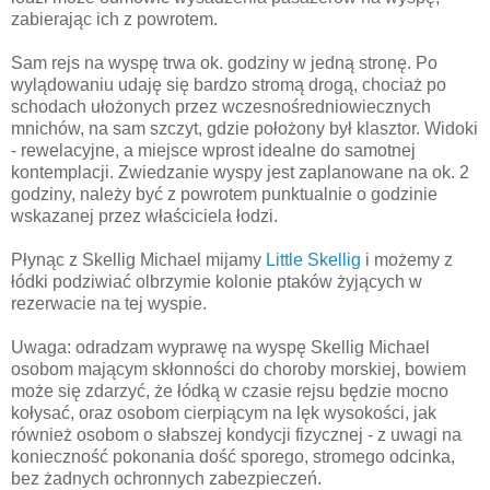
zabierając ich z powrotem.
Sam rejs na wyspę trwa ok. godziny w jedną stronę. Po
wylądowaniu udaję się bardzo stromą drogą, chociaż po
schodach ułożonych przez wczesnośredniowiecznych
mnichów, na sam szczyt, gdzie położony był klasztor. Widoki
- rewelacyjne, a miejsce wprost idealne do samotnej
kontemplacji. Zwiedzanie wyspy jest zaplanowane na ok. 2
godziny, należy być z powrotem punktualnie o godzinie
wskazanej przez właściciela łodzi.
Płynąc z Skellig Michael mijamy
Little Skellig
i możemy z
łódki podziwiać olbrzymie kolonie ptaków żyjących w
rezerwacie na tej wyspie.
Uwaga: odradzam wyprawę na wyspę
Skellig
Michael
osobom mającym skłonności do choroby morskiej, bowiem
może się zdarzyć, że łódką w czasie rejsu będzie mocno
kołysać, oraz osobom cierpiącym na lęk wysokości, jak
również osobom o słabszej kondycji fizycznej - z uwagi na
konieczność pokonania dość sporego, stromego odcinka,
bez żadnych ochronnych zabezpieczeń.