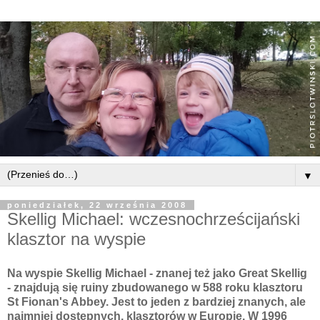
▼
poniedziałek, 22 września 2008
Skellig Michael: wczesnochrześcijański
klasztor na wyspie
Na wyspie
Skellig
Michael - znanej też jako Great Skellig
- znajdują się
ruiny
zbudowanego w 588 roku klasztoru
St
Fionan
's
Abbey
. Jest to jeden z bardziej znanych, ale
najmniej dostępnych, klasztorów w Europie. W 1996