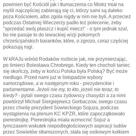
powinien być Kościół jak i tłumaczenia co Mistrz miał na
myśli najczęściej zabierają się ci, którzy sami są daleko
poza Kościołem, albo zgoła nigdy w nim nie byli. A przecież
podczas Ostatniej Wieczerzy padło też polecenie, żeby
"sprzedać swój płaszcz i kupić miecz!" - o tym jednak sza!,
bo nie pasuje to do lewackiej wizji pokornych
chrześcijańskich baranków, które, o zgrozo, coraz częściej
pokazują rogi.
W kRAJu wśród Rodaków rozbicie jak, nie przymierzając,
po śmierci Bolesława Chrobrego. Kiedy ten chocholi taniec
się skończy, żeby w końcu Polska była Polską? Być może
niedługo. Przed nami już w listopadzie wybory
samorządowe, a w następnym roku - prezydenckie i
parlamentarne.
Jeżeli nie my, to kto, jeżeli nie teraz, to
kiedy?
- pytali swego czasu żydowscy chasydzi a za nimi
powtórzył Michaił Siergiejewicz Gorbaczow, swego czasu
przez chwilę prezydent Sowieckiego Sojuza, podczas
wystąpienia na plenum KC KPZR, które zapoczątkowało
pierestrojkę. Pierestrojka miała wzmocnić Sojuz a
tymczasem wskutek niepodległościowych aspiracji ludów
przez Sowietów stłamszonych, stała się osikowym kołkiem