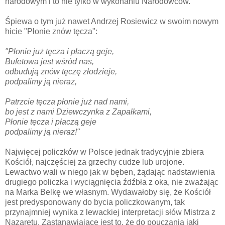
narodowym i to nie tylko w wykonaniu Narodowców.
Śpiewa o tym już nawet Andrzej Rosiewicz w swoim nowym
hicie "Płonie znów tęcza":
"Płonie już tęcza i płaczą geje,
Bufetowa jest wśród nas,
odbudują znów tęczę złodzieje,
podpalimy ją nieraz,
Patrzcie tęcza płonie już nad nami,
bo jest z nami Dziewczynka z Zapałkami,
Płonie tęcza i płaczą geje
podpalimy ją nieraz!"
Najwięcej policzków w Polsce jednak tradycyjnie zbiera
Kościół, najczęściej za grzechy cudze lub urojone.
Lewactwo wali w niego jak w bęben, żądając nadstawienia
drugiego policzka i wyciągnięcia źdźbła z oka, nie zważając
na Marka Belkę we własnym. Wydawałoby się, że Kościół
jest predysponowany do bycia policzkowanym, tak
przynajmniej wynika z lewackiej interpretacji słów Mistrza z
Nazaretu. Zastanawiające jest to, że do pouczania jaki