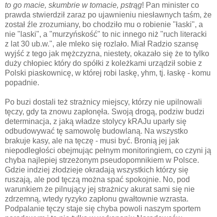
to go macie, skumbrie w tomacie, pstrąg
! Pan minister co
prawda stwierdził zaraz po ujawnieniu niesławnych taśm, że
został źle zrozumiany, bo chodziło mu o robienie "łaski", a
nie "laski", a "murzyńskość" to nic innego niż "ruch literacki
z lat 30 ub.w.", ale mleko się rozlało. Miał Radzio szansę
wyjść z tego jak mężczyzna, niestety, okazało się że to tylko
duży chłopiec który do spółki z koleżkami urządził sobie z
Polski piaskownicę, w której robi laskę, yhm, tj. łaskę - komu
popadnie.
Po buzi dostali też strażnicy miejscy, którzy nie upilnowali
tęczy, gdy ta znowu zapłonęła. Swoją drogą, podziw budzi
determinacja, z jaką władze stolycy kRAJu uparły się
odbudowywać tę samowolę budowlaną. Na wszystko
brakuje kasy, ale na tęczę - musi być. Bronią jej jak
niepodległości obejmując pełnym monitoringiem, co czyni ją
chyba najlepiej strzeżonym pseudopomnikiem w Polsce.
Gdzie indziej złodzieje okradają wszystkich którzy się
ruszają, ale pod tęczą można spać spokojnie. No, pod
warunkiem że pilnujący jej strażnicy akurat sami się nie
zdrzemną, wtedy ryzyko zapłonu gwałtownie wzrasta.
Podpalanie tęczy staje się chyba powoli naszym sportem