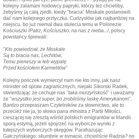
kolejny załamani hodowcy papryki, którzy też chcieliby,
żebyśmy ją całą zjedli, kiedy "bracia" Moskale postanowili
dać nam kolejnego prztyczka. Cudzysłów jak najbardziej na
miejscu, bo już niemal dwa stulecia temu w Polonezie
Kościuszki /
Patrz, Kościuszko, na nas z nieba...
/, polscy
powstańcy śpiewali:
"
Kto powiedział, że Moskale
Są to bracia nas, Lechitów,
Temu pierwszy w łeb wypalę
Przed kościołem Karmelitów
"
Kolejny policzek wymierzył nam nie kto inny, jak nasz
minister od spraw zagranicznych, niejaki Sikorski Radek,
stwierdzając że cechuje nas
"taka murzyńskość
" i uważamy
że "
wszystko jest super, bo zrobiliśmy laskę Amerykanom
".
Bardzo przepraszam Czytelników za słownictwo, ale to
przecież nie ja, to słowa pana ministra z Partii Miłości,
cieszącej się zresztą wśród polskich emigrantów w Irlandii
sporą estymą, jeżeli spojrzeć na wyborcze wyniki z
tutejszych wyborczych okręgów. Parafrazując
Gałczyńskiego:
skumbrie w tomacie, chcieliście Radzia? no