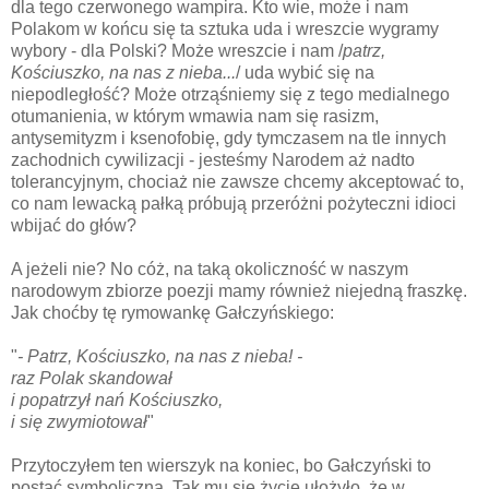
dla tego czerwonego wampira. Kto wie, może i nam
Polakom w końcu się ta sztuka uda i wreszcie wygramy
wybory - dla Polski? Może wreszcie i nam /
patrz,
Kościuszko, na nas z nieba...
/ uda wybić się na
niepodległość? Może otrząśniemy się z tego medialnego
otumanienia, w którym wmawia nam się rasizm,
antysemityzm i ksenofobię, gdy tymczasem na tle innych
zachodnich cywilizacji - jesteśmy Narodem aż nadto
tolerancyjnym, chociaż nie zawsze chcemy akceptować to,
co nam lewacką pałką próbują przeróżni pożyteczni idioci
wbijać do głów?
A jeżeli nie? No cóż, na taką okoliczność w naszym
narodowym zbiorze poezji mamy również niejedną fraszkę.
Jak choćby tę rymowankę Gałczyńskiego:
"
- Patrz, Kościuszko, na nas z nieba! -
raz Polak skandował
i popatrzył nań Kościuszko,
i się zwymiotował
"
Przytoczyłem ten wierszyk na koniec, bo Gałczyński to
postać symboliczna. Tak mu się życie ułożyło, że w