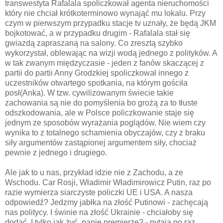
transwestyta Rafalala spoliczkował agenta nieruchomości
który nie chciał krótkoterminowo wynająć mu lokalu. Przy
czym w pierwszym przypadku stacje tv uznały, że będą JKM
bojkotować, a w przypadku drugim - Rafalala stał się
gwiazdą zapraszaną na salony. Co zresztą szybko
wykorzystał, oblewając na wizji wodą jednego z polityków. A
w tak zwanym międzyczasie - jeden z fanów skaczącej z
partii do partii Anny Grodzkiej spoliczkował innego z
uczestników otwartego spotkania, na którym gościła
posł(Anka). W tzw. cywilizowanym świecie takie
zachowania są nie do pomyślenia bo grożą za to tłuste
odszkodowania, ale w Polsce policzkowanie staje się
jednym ze sposobów wyrażania poglądów. Nie wiem czy
wynika to z totalnego schamienia obyczajów, czy z braku
siły argumentów zastąpionej argumentem siły, chociaż
pewnie z jednego i drugiego.
Ale jak to u nas, przykład idzie nie z Zachodu, a ze
Wschodu. Car Rosji, Władimir Władimirowicz Putin, raz po
razie wymierza siarczyste policzki UE i USA. A nasza
odpowiedź? Jedzmy jabłka na złość Putinowi - zachęcają
nas politycy. I świnie na złość Ukrainie - chciałoby się
dodać. I tylko jak żyć, panie premierze? - pytają po raz