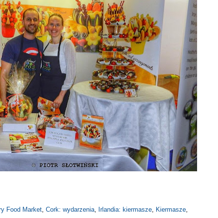
ry Food Market
,
Cork: wydarzenia
,
Irlandia: kiermasze
,
Kiermasze
,