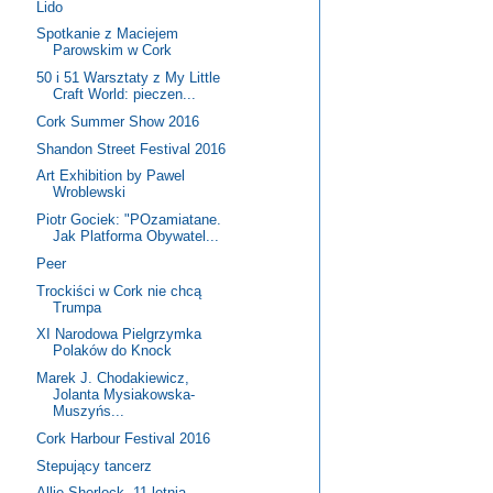
Lido
Spotkanie z Maciejem
Parowskim w Cork
50 i 51 Warsztaty z My Little
Craft World: pieczen...
Cork Summer Show 2016
Shandon Street Festival 2016
Art Exhibition by Pawel
Wroblewski
Piotr Gociek: "POzamiatane.
Jak Platforma Obywatel...
Peer
Trockiści w Cork nie chcą
Trumpa
XI Narodowa Pielgrzymka
Polaków do Knock
Marek J. Chodakiewicz,
Jolanta Mysiakowska-
Muszyńs...
Cork Harbour Festival 2016
Stepujący tancerz
Allie Sherlock, 11-letnia