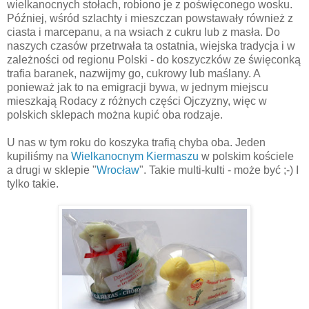
wielkanocnych stołach, robiono je z poświęconego wosku.
Później, wśród szlachty i mieszczan powstawały również z
ciasta i marcepanu, a na wsiach z cukru lub z masła. Do
naszych czasów przetrwała ta ostatnia, wiejska tradycja i w
zależności od regionu Polski - do koszyczków ze święconką
trafia baranek, nazwijmy go, cukrowy lub maślany. A
ponieważ jak to na emigracji bywa, w jednym miejscu
mieszkają Rodacy z różnych części Ojczyzny, więc w
polskich sklepach można kupić oba rodzaje.
U nas w tym roku do koszyka trafią chyba oba. Jeden
kupiliśmy na
Wielkanocnym Kiermaszu
w polskim kościele
a drugi w sklepie "
Wrocław
". Takie multi-kulti - może być ;-) I
tylko takie.