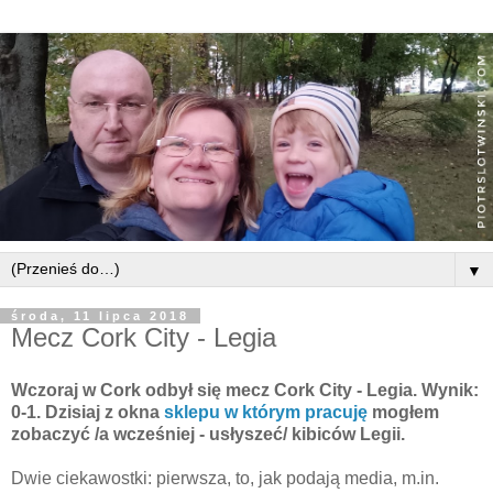
▼
środa, 11 lipca 2018
Mecz Cork City - Legia
Wczoraj w Cork odbył się mecz Cork City - Legia. Wynik:
0-1. Dzisiaj z okna
sklepu w którym pracuję
mogłem
zobaczyć /a wcześniej - usłyszeć/ kibiców Legii.
Dwie ciekawostki: pierwsza, to, jak podają media, m.in.