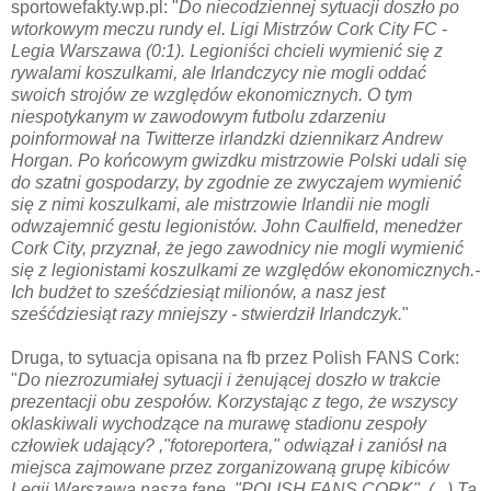
sportowefakty.wp.pl: "
Do niecodziennej sytuacji doszło po
wtorkowym meczu rundy el. Ligi Mistrzów Cork City FC -
Legia Warszawa (0:1). Legioniści chcieli wymienić się z
rywalami koszulkami, ale Irlandczycy nie mogli oddać
swoich strojów ze względów ekonomicznych. O tym
niespotykanym w zawodowym futbolu zdarzeniu
poinformował na Twitterze irlandzki dziennikarz Andrew
Horgan. Po końcowym gwizdku mistrzowie Polski udali się
do szatni gospodarzy, by zgodnie ze zwyczajem wymienić
się z nimi koszulkami, ale mistrzowie Irlandii nie mogli
odwzajemnić gestu legionistów. John Caulfield, menedżer
Cork City, przyznał, że jego zawodnicy nie mogli wymienić
się z legionistami koszulkami ze względów ekonomicznych.-
Ich budżet to sześćdziesiąt milionów, a nasz jest
sześćdziesiąt razy mniejszy - stwierdził Irlandczyk.
"
Druga, to sytuacja opisana na fb przez Polish FANS Cork:
"
Do niezrozumiałej sytuacji i żenującej doszło w trakcie
prezentacji obu zespołów. Korzystając z tego, że wszyscy
oklaskiwali wychodzące na murawę stadionu zespoły
człowiek udający? ,"fotoreportera," odwiązał i zaniósł na
miejsca zajmowane przez zorganizowaną grupę kibiców
Legii Warszawa naszą fanę ,"POLISH FANS CORK". (...) Ta