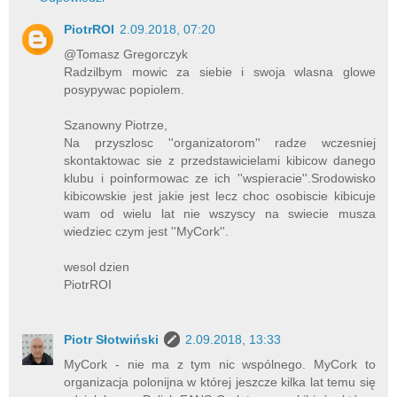
PiotrROI
2.09.2018, 07:20
@Tomasz Gregorczyk
Radzilbym mowic za siebie i swoja wlasna glowe
posypywac popiolem.
Szanowny Piotrze,
Na przyszlosc ''organizatorom'' radze wczesniej
skontaktowac sie z przedstawicielami kibicow danego
klubu i poinformowac ze ich ''wspieracie''.Srodowisko
kibicowskie jest jakie jest lecz choc osobiscie kibicuje
wam od wielu lat nie wszyscy na swiecie musza
wiedziec czym jest ''MyCork''.
wesol dzien
PiotrROI
Piotr Słotwiński
2.09.2018, 13:33
MyCork - nie ma z tym nic wspólnego. MyCork to
organizacja polonijna w której jeszcze kilka lat temu się