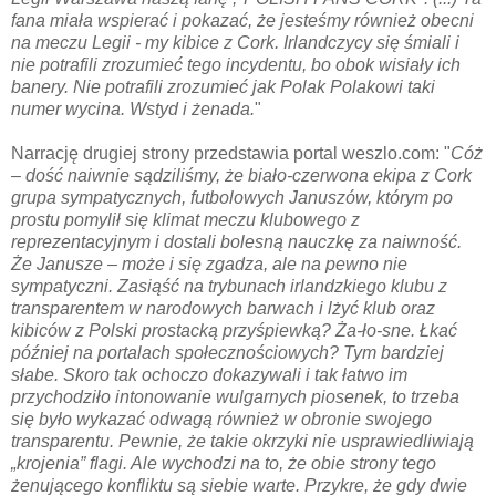
fana miała wspierać i pokazać, że jesteśmy również obecni
na meczu Legii - my kibice z Cork. Irlandczycy się śmiali i
nie potrafili zrozumieć tego incydentu, bo obok wisiały ich
banery. Nie potrafili zrozumieć jak Polak Polakowi taki
numer wycina. Wstyd i żenada.
"
Narrację drugiej strony przedstawia portal weszlo.com: "
Cóż
– dość naiwnie sądziliśmy, że biało-czerwona ekipa z Cork
grupa sympatycznych, futbolowych Januszów, którym po
prostu pomylił się klimat meczu klubowego z
reprezentacyjnym i dostali bolesną nauczkę za naiwność.
Że Janusze – może i się zgadza, ale na pewno nie
sympatyczni. Zasiąść na trybunach irlandzkiego klubu z
transparentem w narodowych barwach i lżyć klub oraz
kibiców z Polski prostacką przyśpiewką? Ża-ło-sne. Łkać
później na portalach społecznościowych? Tym bardziej
słabe. Skoro tak ochoczo dokazywali i tak łatwo im
przychodziło intonowanie wulgarnych piosenek, to trzeba
się było wykazać odwagą również w obronie swojego
transparentu. Pewnie, że takie okrzyki nie usprawiedliwiają
„krojenia” flagi. Ale wychodzi na to, że obie strony tego
żenującego konfliktu są siebie warte. Przykre, że gdy dwie