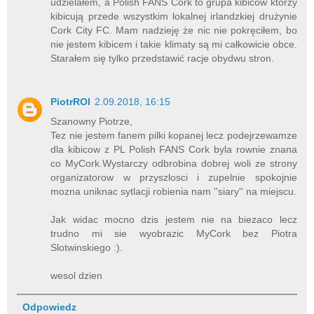
udzielałem, a Polish FANS Cork to grupa kibiców którzy
kibicują przede wszystkim lokalnej irlandzkiej drużynie
Cork City FC. Mam nadzieję że nic nie pokręciłem, bo
nie jestem kibicem i takie klimaty są mi całkowicie obce.
Starałem się tylko przedstawić racje obydwu stron.
PiotrROI
2.09.2018, 16:15
Szanowny Piotrze,
Tez nie jestem fanem pilki kopanej lecz podejrzewamze
dla kibicow z PL Polish FANS Cork byla rownie znana
co MyCork.Wystarczy odbrobina dobrej woli ze strony
organizatorow w przyszlosci i zupelnie spokojnie
mozna uniknac sytlacji robienia nam ''siary'' na miejscu.
Jak widac mocno dzis jestem nie na biezaco lecz
trudno mi sie wyobrazic MyCork bez Piotra
Slotwinskiego :).
wesol dzien
Odpowiedz