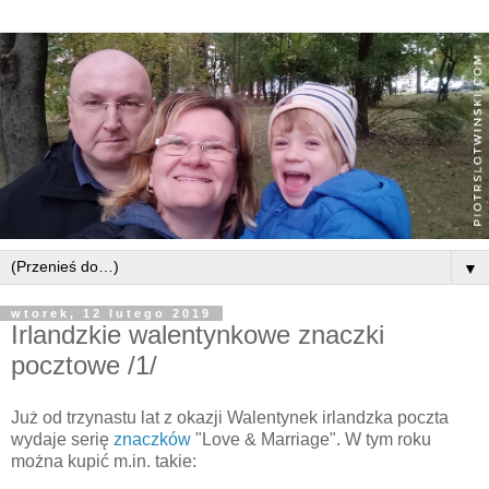
▼
wtorek, 12 lutego 2019
Irlandzkie walentynkowe znaczki
pocztowe /1/
Już od trzynastu lat z okazji Walentynek irlandzka poczta
wydaje serię
znaczków
"Love & Marriage". W tym roku
można kupić m.in. takie: