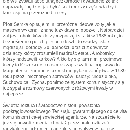
pierwsi zyskali absolutną bezkarność i gwarancje że tak
naprawdę "będzie, jak było", a ci drudzy część władzy i
koncesje na przeróżne biznesy.
Piotr Semka opisuje m.in. przeróżne ideowe volty jakie
masowo wykonali znane tuzy dawnej opozycji. Najbardziej
żal jest robotników którzy rozpoczęli strajki w 1988 roku, to
bezpośrednio po ich plecach doszli do władzy "starsi i
mądrzejsi" doradcy Solidarności, oraz ci z dawnych
działaczy którzy zrozumieli mądrość etapu. A robotnicy,
którzy nadstawili karków? A kto by się tam nimi przejmował,
kiedy to Kiszczak et consortes zapraszali na popijawy do
Magdalenki. Podobnie jak nikt nie pytał o zabójstwa w 1989
roku przez "nieznanych sprawców" księży: Niedzielaka,
Suchowolca i Zycha, pomimo że system komunistyczny się
już sypał a rozmowy czerwonych z różowymi trwały w
najlepsze.
Świetna lektura i świadectwo historii powstania
pookrągłowostołowego TenKraju, gwarantującego dolce vita
komunistom i całej sowieckiej agenturze. Na szczęście to
już się powoli zmienia, chociaż przez brak rozliczeń i
radykalnego odsunięcia agentury od wpływów na losy