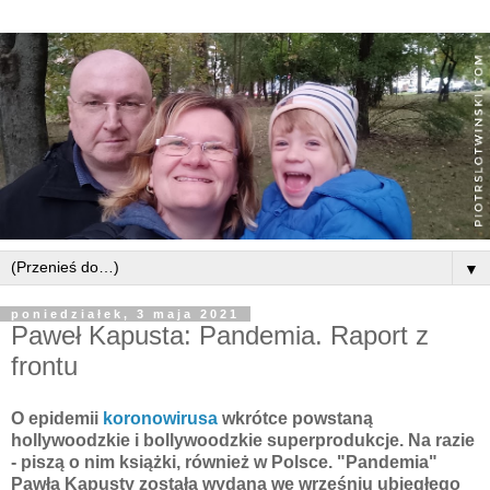
▼
poniedziałek, 3 maja 2021
Paweł Kapusta: Pandemia. Raport z
frontu
O epidemii
koronowirusa
wkrótce powstaną
hollywoodzkie i bollywoodzkie superprodukcje. Na razie
- piszą o nim książki, również w Polsce. "Pandemia"
Pawła Kapusty została wydana we wrześniu ubiegłego