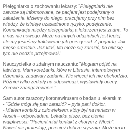
Pielęgniarka o zachowaniu lekarzy: "
Pielęgniarki nie
zawsze są informowane, że pacjent jest podejrzany o
zakażenie. Idziemy do niego, pracujemy przy nim bez
wiedzy, że istnieje uzasadnione ryzyko, podejrzenie.
Komunikacja między pielęgniarką a lekarzem jest żadna. To
u nas nic nowego. Może na innych oddziałach jest lepiej,
ale my jesteśmy traktowane jak gorszy sort. Z pogardą. Jak
mięso armatnie. Jak ktoś, kto może się zarazić, bo nikt się
tym nie będzie przejmował
."
Nauczycielka o zdalnym nauczaniu: "
Mogłam pójść na
łatwiznę. Mam koleżanki, które w Librusie, internetowym
dzienniku, zadawały zadania. Nic więcej ich nie obchodziło.
Później tylko zerkały na odpowiedzi, wystawiały oceny.
Zerowe zaangażowanie
."
Sam autor zarażony koronawirusem o badaniu lekarskim:
-
"Gdzie mógł się pan zarazić? – pyta pani doktor.
- Miałem kontakt z człowiekiem, który był na nartach w
Austrii – odpowiadam. Lekarka pisze, bez cienia
wątpliwości: "Pacjent miał kontakt z chorym z Włoch".
Nawet nie protestuję, przecież dobrze słyszała. Może im to