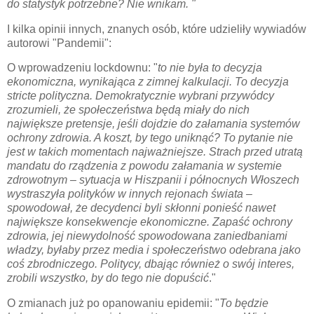
do statystyk potrzebne? Nie wnikam. "
I kilka opinii innych, znanych osób, które udzieliły wywiadów
autorowi "Pandemii":
O wprowadzeniu lockdownu: "
to nie była to decyzja
ekonomiczna, wynikająca z zimnej kalkulacji. To decyzja
stricte polityczna. Demokratycznie wybrani przywódcy
zrozumieli, że społeczeństwa będą miały do nich
największe pretensje, jeśli dojdzie do załamania systemów
ochrony zdrowia. A koszt, by tego uniknąć? To pytanie nie
jest w takich momentach najważniejsze. Strach przed utratą
mandatu do rządzenia z powodu załamania w systemie
zdrowotnym – sytuacja w Hiszpanii i północnych Włoszech
wystraszyła polityków w innych rejonach świata –
spowodował, że decydenci byli skłonni ponieść nawet
największe konsekwencje ekonomiczne. Zapaść ochrony
zdrowia, jej niewydolność spowodowana zaniedbaniami
władzy, byłaby przez media i społeczeństwo odebrana jako
coś zbrodniczego. Politycy, dbając również o swój interes,
zrobili wszystko, by do tego nie dopuścić
."
O zmianach już po opanowaniu epidemii: "
To będzie