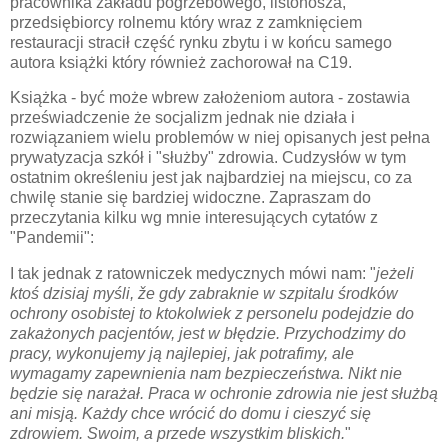
pracownika zakładu pogrzebowego, listonosza,
przedsiębiorcy rolnemu który wraz z zamknięciem
restauracji stracił część rynku zbytu i w końcu samego
autora książki który również zachorował na C19.
Książka - być może wbrew założeniom autora - zostawia
przeświadczenie że socjalizm jednak nie działa i
rozwiązaniem wielu problemów w niej opisanych jest pełna
prywatyzacja szkół i "służby" zdrowia. Cudzysłów w tym
ostatnim określeniu jest jak najbardziej na miejscu, co za
chwilę stanie się bardziej widoczne. Zapraszam do
przeczytania kilku wg mnie interesujących cytatów z
"Pandemii":
I tak jednak z ratowniczek medycznych mówi nam: "
jeżeli
ktoś dzisiaj myśli, že gdy zabraknie w szpitalu środków
ochrony osobistej to ktokolwiek z personelu podejdzie do
zakażonych pacjentów, jest w błędzie. Przychodzimy do
pracy, wykonujemy ją najlepiej, jak potrafimy, ale
wymagamy zapewnienia nam bezpieczeństwa. Nikt nie
będzie się narażał. Praca w ochronie zdrowia nie jest służbą
ani misją. Każdy chce wrócić do domu i cieszyć się
zdrowiem. Swoim, a przede wszystkim bliskich.
"