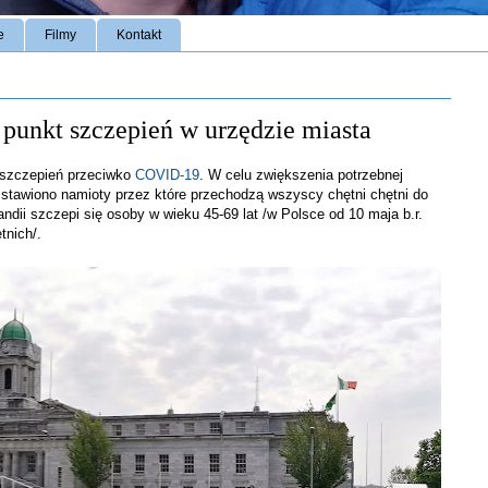
e
Filmy
Kontakt
 punkt szczepień w urzędzie miasta
 szczepień przeciwko
COVID-19
. W celu zwiększenia potrzebnej
zstawiono namioty przez które przechodzą wszyscy chętni chętni do
andii szczepi się osoby w wieku 45-69 lat /w Polsce od 10 maja b.r.
tnich/.