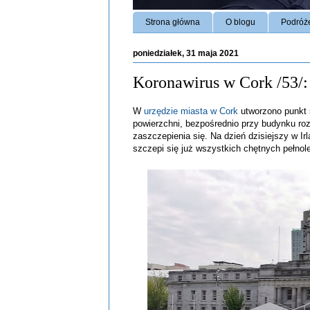
Strona główna
O blogu
Podróż
poniedziałek, 31 maja 2021
Koronawirus w Cork /53/:
W
urzędzie miasta w Cork
utworzono punkt
powierzchni, bezpośrednio przy budynku ro
zaszczepienia się. Na dzień dzisiejszy w Irl
szczepi się już wszystkich chętnych pełnole