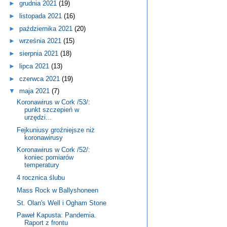
►
grudnia 2021
(19)
►
listopada 2021
(16)
►
października 2021
(20)
►
września 2021
(15)
►
sierpnia 2021
(18)
►
lipca 2021
(13)
►
czerwca 2021
(19)
▼
maja 2021
(7)
Koronawirus w Cork /53/:
punkt szczepień w
urzędzi...
Fejkuniusy groźniejsze niż
koronawirusy
Koronawirus w Cork /52/:
koniec pomiarów
temperatury
4 rocznica ślubu
Mass Rock w Ballyshoneen
St. Olan's Well i Ogham Stone
Paweł Kapusta: Pandemia.
Raport z frontu