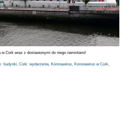
a w Cork wraz z dostawionymi do niego namiotami/
k: budynki
,
Cork: wydarzenia
,
Koronawirus
,
Koronawirus w Cork
,