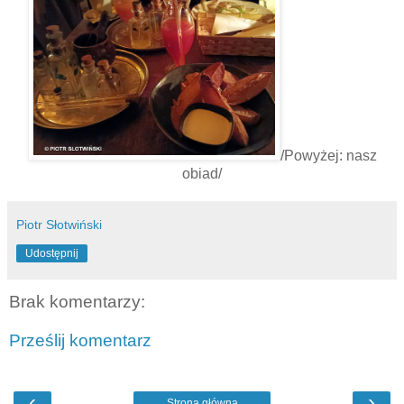
/Powyżej: nasz
obiad/
Piotr Słotwiński
Udostępnij
Brak komentarzy:
Prześlij komentarz
‹
›
Strona główna