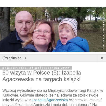
▼
poniedziałek, 31 października 2022
60 wizyta w Polsce (5): Izabella
Agaczewska na targach książki
Wczoraj wybraliśmy się na Międzynarodowe Targi Książki w
Krakowie. Głównie dlatego, że na jednym ze stoisk swoje
książki wystawiła
Izabella Agaczewska
/Agnieszka Imiołek/,
przyjaciółka mojej Agnieszki i moja dobra znajoma ;-) Na