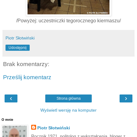
/Powyżej: uczestniczki tegorocznego kiermaszu/
Piotr Słotwiński
Udostępnij
Brak komentarzy:
Prześlij komentarz
‹
›
Strona główna
Wyświetl wersję na komputer
O mnie
Piotr Słotwiński
Rocznik 1971, politolog z wykształcenia, bloger z