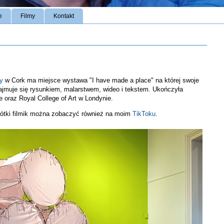
e
Filmy
Kontakt
ry
w Cork ma miejsce wystawa "I have made a place" na której swoje
zajmuje się rysunkiem, malarstwem, wideo i tekstem. Ukończyła
e oraz Royal College of Art w Londynie.
krótki filmik można zobaczyć również na moim
TikToku
.