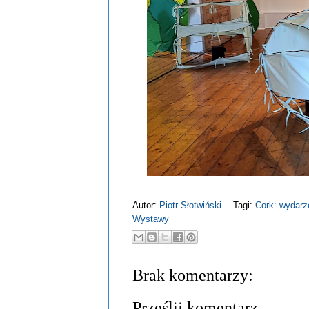
Autor:
Piotr Słotwiński
Tagi:
Cork: wydarz
Wystawy
Brak komentarzy:
Prześlij komentarz