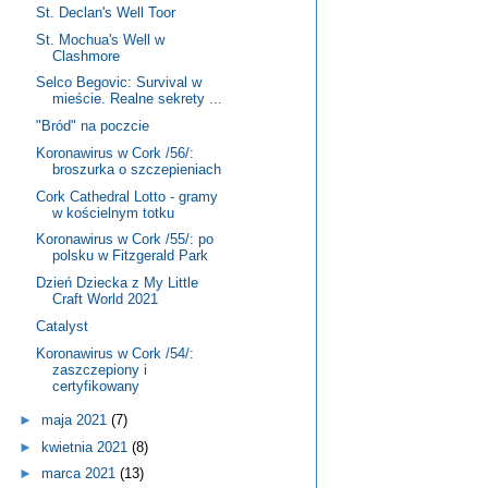
St. Declan's Well Toor
St. Mochua's Well w
Clashmore
Selco Begovic: Survival w
mieście. Realne sekrety ...
"Bród" na poczcie
Koronawirus w Cork /56/:
broszurka o szczepieniach
Cork Cathedral Lotto - gramy
w kościelnym totku
Koronawirus w Cork /55/: po
polsku w Fitzgerald Park
Dzień Dziecka z My Little
Craft World 2021
Catalyst
Koronawirus w Cork /54/:
zaszczepiony i
certyfikowany
►
maja 2021
(7)
►
kwietnia 2021
(8)
►
marca 2021
(13)