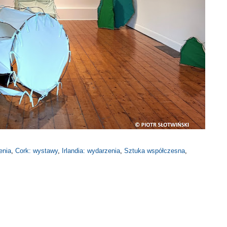
enia
,
Cork: wystawy
,
Irlandia: wydarzenia
,
Sztuka współczesna
,