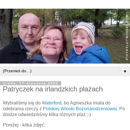
▼
środa, 17 stycznia 2024
Patryczek na irlandzkich plażach
Wybraliśmy się do
Waterford
, bo Agnieszka miała do
odebrania rzeczy z
Polskiej Wioski Bożonarodzeniowej
. Po
drodze odwiedziliśmy kilka różnych plaż ;-)
Poniżej - kilka zdjęć: