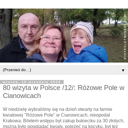
▼
wtorek, 10 września 2024
80 wizyta w Polsce /12/: Różowe Pole w
Cianowicach
W niedzielę wybraliśmy się na dzień otwarty na farmie
kwiatowej "Różowe Pole" w Cianowicach, nieopodal
Krakowa. Biletem wstępu był zakup bukieciku za 30 złotych,
można było pooglądać kwiaty, poleżeć na kocyku, był też