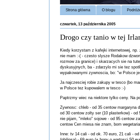
Strona główna
O blogu
Podróż
czwartek, 13 października 2005
Drogo czy tanio w tej Irla
Kiedy korzystam z kafejki internetowej, np.
nie mam :-( - czesto
slysze Rodakow dzwon
rozmow za granice)
i skarzacych sie na tute
dyskusyjnych, ba - zdarzylo mi sie tez sp
wypakowanymi zywnoscia, bo: "w Polsce jest 
Ja najczesciej robie zakupy w tesco (bo ma
w Polsce tez kupowalem w tesco :-)
Paptrzmy wiec na niektore tylko ceny. Na p
Zywnosc: chleb - od 35 centow margaryna do
od 30 centow zolty ser (10 plasterkow) - od
nie pijam, "mleko" sojowe - od 95 centow za
centow Cen miesa nie znam, bom wegetarianin
Inne: tv 14 cali - od ok. 70 euro, 21 cali 
(philipsa) - 69 euro (+ bony o wartosci 50 