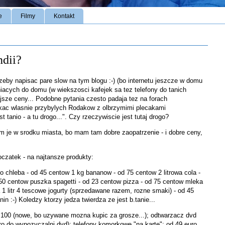
e
Filmy
Kontakt
ndii?
 zeby napisac pare slow na tym blogu :-)
(bo internetu jeszcze w domu
iacych do domu
(w wiekszosci kafejek sa tez telefony do tanich
jsze ceny...
Podobne pytania czesto padaja tez na forach
otkac wlasnie przybylych Rodakow z olbrzymimi plecakami
tanio - a tu drogo...". Czy rzeczywiscie jest tutaj drogo?
m je w srodku miasta, bo mam tam dobre zaopatrzenie - i dobre ceny,
oczatek - na najtansze produkty:
 chleba - od 45 centow 1 kg bananow - od 75 centow 2 litrowa cola -
 50 centow puszka spagetti - od 23 centow pizza - od 75 centow mleka
 1 litr 4 tescowe jogurty (sprzedawane razem, rozne smaki) - od 45
 :-) Koledzy ktorzy jedza twierdza ze jest b.tanie...
- od 100 (nowe, bo uzywane mozna kupic za grosze...); odtwarzacz dvd
euro do wypozyczalni dvd); telefony komorkowe "na karte": od 49 euro