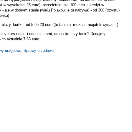
yt w wysokosci 25 euro), przecietnie: ok. 100 euro + kredyt w
 ale w dobrym stanie (wielu Polakow je tu nabywa) - od 300 (trzystu)
iowka)
; bluzy, kurtki - od 5 do 20 euro (te tansze, mozna i majatek wydac...)
ny kurs euro - i ocencie sami, drogo tu - czy tanio? Dodajmy:
- to aktualnie 7,65 euro.
awy urzędowe
,
Sprawy urzędowe