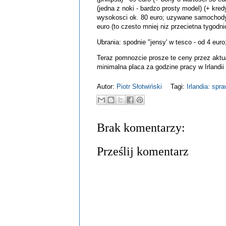
(jedna z noki - bardzo prosty model) (+ kred
wysokosci ok. 80 euro; uzywane samochody -
euro (to czesto mniej niz przecietna tygodn
Ubrania: spodnie "jensy' w tesco - od 4 euro
Teraz pomnozcie prosze te ceny przez aktual
minimalna placa za godzine pracy w Irlandii 
Autor:
Piotr Słotwiński
Tagi:
Irlandia: spr
Brak komentarzy:
Prześlij komentarz