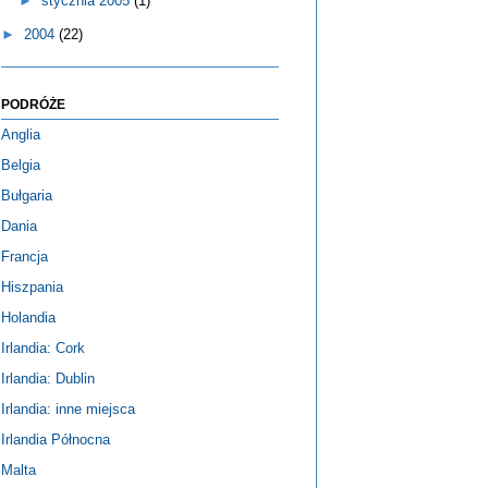
►
stycznia 2005
(1)
►
2004
(22)
PODRÓŻE
Anglia
Belgia
Bułgaria
Dania
Francja
Hiszpania
Holandia
Irlandia: Cork
Irlandia: Dublin
Irlandia: inne miejsca
Irlandia Północna
Malta