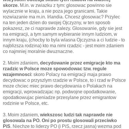
skorze.
M.in. w zwiazku z tym: glosowac powinno sie
wylacznie w kraju, a nie poza jego granicami. Takie
rozwiazanie ma m.in. Irlandia. Chcesz glosowac? Przylec
na ten jeden dzien do swojej Ojczyzny, w ten sposob
pokazesz, ze ci naprawde zalezy. Glosowanie, gdy sie jest
na emigracji, a tym samym wybieranie innym ludziom, w
innym kraju, (chocby to byla wlasna Ojczyzna a ci ludzie - to
najblizsza rodzina) kto ma nimi rzadzic - jest moim zdaniem
co najmniej moralnie dwuznaczne.
2. Moim zdaniem,
decydowanie przez emigracje kto ma
rzadzic w Polsce moze spowodowac tzw. regule
wzajemnosci
: skoro Polacy na emigracji maja prawo
decydowac o przyszlym rzadzie w Polsce, to i rzad w Polsce
moze chciec miec prawo decydowania o Polakach na
emigracji, wprowadzajac np. podwojne opodatkowanie,
opodatkowujac pieniadze przesylane przez emigrantow
rodzinie w Polsce, etc.
3. Moim zdaniem,
wiekszosc ludzi tak naprawde nie
glosowala na PO. Oni po prostu glosowali przeciwko
PiS
. Niechze to liderzy PO (i PiS, rzecz jasna) wezma pod