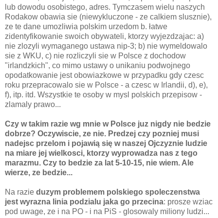
lub dowodu osobistego, adres. Tymczasem wielu naszych
Rodakow obawia sie (niewykluczone - ze calkiem slusznie),
ze te dane umozliwia polskim urzedom b. łatwe
zidentyfikowanie swoich obywateli, ktorzy wyjezdzajac: a)
nie zlozyli wymaganego ustawa nip-3; b) nie wymeldowalo
sie z WKU, c) nie rozliczyli sie w Polsce z dochodow
"irlandzkich", co mimo ustawy o unikaniu podwojnego
opodatkowanie jest obowiazkowe w przypadku gdy czesc
roku przepracowalo sie w Polsce - a czesc w Irlandii, d), e),
f), itp. itd. Wszystkie te osoby w mysl polskich przepisow -
zlamaly prawo...
Czy w takim razie wg mnie w Polsce juz nigdy nie bedzie
dobrze? Oczywiscie, ze nie. Predzej czy pozniej musi
nadejsc przelom i pojawią się w naszej Ojczyznie ludzie
na miare jej wielkosci, ktorzy wyprowadza nas z tego
marazmu. Czy to bedzie za lat 5-10-15, nie wiem. Ale
wierze, ze bedzie...
Na razie
duzym problemem polskiego spoleczenstwa
jest wyrazna linia podzialu jaka go przecina
: prosze wziac
pod uwage, ze i na PO - i na PiS - glosowaly miliony ludzi...