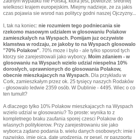
zadnym wypadku nie Polską, ktora jest, powtorze: sredniej
wielkosci krajem europejskim. Miejmy nadzieje, ze za jakis
czas pojawia sie wsrod nas politycy godni naszej Ojczyzny...
I, tak na koniec:
nie rozumiem tego podniecania sie
rzekomo masowym udzialem w glosowaniu Polakow
zamieszkalych na Wyspach. Pomijam juz oczywiste
klamstwa w rodzaju, ze jakoby to na Wyspach glosowalo
"70% Polakow"
. 70% moze i bylo - ale tylko sposrod tych
ktorzy sie zarejestrowali jako wyborcy.
Moim zdaniem - w
glosowaniu na Wyspach wzielo udzial niespelna 10%
doroslych, uprawnionych do glosowania Polakow,
obecnie mieszkajacych na Wyspach.
Dla przykładu w
Cork, zamieszkałym przez ok. 25 tysięcy naszych Rodaków
- głosowalo ledwie 2359 osób. W Dublinie - 4495. Wiec o co
ten tumult?
A dlaczego tylko 10% Polakow mieszkajacych na Wyspach
wzielo udzial w glosowaniu? To proste: wynika to z
kompletnego braku zaufania sporej czesci Polakow do
wlasnych politykierow. Przy zarejestrowaniu sie jako
wyborca ządano podania b. wielu danych osobowych: imie i
nazwisko, imie ojca, date urodzenia, nr pesel, nr paszportu