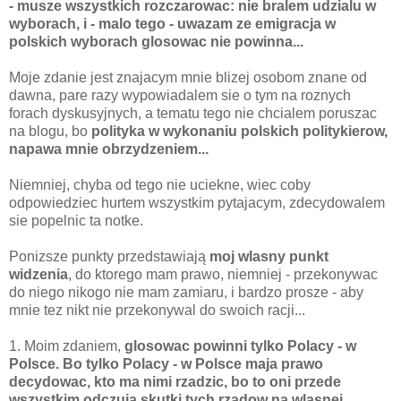
- musze wszystkich rozczarowac: nie bralem udzialu w
wyborach, i - malo tego - uwazam ze emigracja w
polskich wyborach glosowac nie powinna...
Moje zdanie jest znajacym mnie blizej osobom znane od
dawna, pare razy wypowiadalem sie o tym na roznych
forach dyskusyjnych, a tematu tego nie chcialem poruszac
na blogu, bo
polityka w wykonaniu polskich politykierow,
napawa mnie obrzydzeniem...
Niemniej, chyba od tego nie uciekne, wiec coby
odpowiedziec hurtem wszystkim pytajacym, zdecydowalem
sie popelnic ta notke.
Ponizsze punkty przedstawiają
moj wlasny punkt
widzenia
, do ktorego mam prawo, niemniej - przekonywac
do niego nikogo nie mam zamiaru, i bardzo prosze - aby
mnie tez nikt nie przekonywal do swoich racji...
1. Moim zdaniem,
glosowac powinni tylko Polacy - w
Polsce. Bo tylko Polacy - w Polsce maja prawo
decydowac, kto ma nimi rzadzic, bo to oni przede
wszystkim odczuja skutki tych rzadow na wlasnej