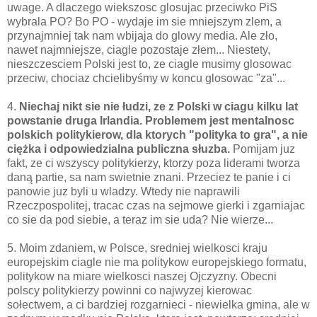
uwage. A dlaczego wiekszosc glosujac przeciwko PiS
wybrala PO? Bo PO - wydaje im sie mniejszym zlem, a
przynajmniej tak nam wbijaja do glowy media. Ale zło,
nawet najmniejsze, ciagle pozostaje złem... Niestety,
nieszczesciem Polski jest to, ze ciagle musimy glosowac
przeciw, chociaz chcielibyśmy w koncu glosowac "za"...
4.
Niechaj nikt sie nie łudzi, ze z Polski w ciagu kilku lat
powstanie druga Irlandia. Problemem jest mentalnosc
polskich politykierow, dla ktorych "polityka to gra", a nie
ciężka i odpowiedzialna publiczna słuzba.
Pomijam juz
fakt, ze ci wszyscy politykierzy, ktorzy poza liderami tworza
daną partie, sa nam swietnie znani. Przeciez te panie i ci
panowie juz byli u wladzy. Wtedy nie naprawili
Rzeczpospolitej, tracac czas na sejmowe gierki i zgarniajac
co sie da pod siebie, a teraz im sie uda? Nie wierze...
5. Moim zdaniem, w Polsce, sredniej wielkosci kraju
europejskim ciagle nie ma politykow europejskiego formatu,
politykow na miare wielkosci naszej Ojczyzny. Obecni
polscy politykierzy powinni co najwyzej kierowac
sołectwem, a ci bardziej rozgarnieci - niewielka gmina, ale w