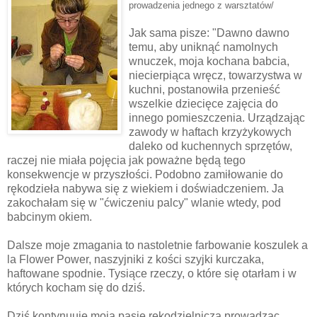
prowadzenia jednego z warsztatów/
Jak sama pisze: "Dawno dawno
temu, aby uniknąć namolnych
wnuczek, moja kochana babcia,
niecierpiąca wręcz, towarzystwa w
kuchni, postanowiła przenieść
wszelkie dziecięce zajęcia do
innego pomieszczenia. Urządzając
zawody w haftach krzyżykowych
daleko od kuchennych sprzętów,
raczej nie miała pojęcia jak poważne będą tego
konsekwencje w przyszłości. Podobno zamiłowanie do
rękodzieła nabywa się z wiekiem i doświadczeniem. Ja
zakochałam się w "ćwiczeniu
palcy
" wlanie wtedy, pod
babcinym okiem.
Dalsze moje zmagania to nastoletnie farbowanie koszulek a
la Flower Power, naszyjniki z kości szyjki kurczaka,
haftowane spodnie. Tysiące rzeczy, o które się otarłam i w
których kocham się do dziś.
Dziś
kontynuuję
moją pasję
rękodzielniczą
prowadząc