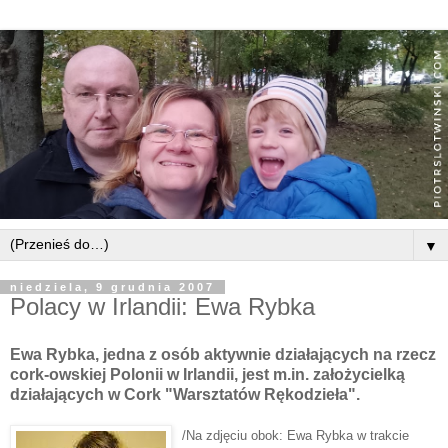
▼
niedziela, 9 grudnia 2007
Polacy w Irlandii: Ewa Rybka
Ewa Rybka, jedna z osób aktywnie
działających
na rzecz
cork
-owskiej Polonii w Irlandii, jest m.in. założycielką
działających w
Cork
"Warsztatów
Rękodzieła
".
/Na zdjęciu obok: Ewa Rybka w trakcie