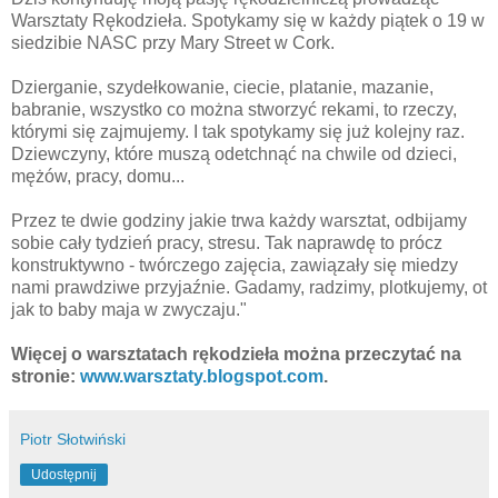
Warsztaty
Rękodzieła
. Spotykamy
się
w
każdy
piątek
o 19 w
siedzibie
NASC
przy Mary
Street
w
Cork
.
Dzierganie, szydełkowanie, ciecie, platanie, mazanie,
babranie, wszystko co można stworzyć rekami, to rzeczy,
którymi się zajmujemy. I tak spotykamy się już kolejny raz.
Dziewczyny, które muszą odetchnąć na chwile od dzieci,
mężów, pracy, domu...
Przez te dwie godziny jakie trwa każdy warsztat, odbijamy
sobie cały tydzień pracy, stresu. Tak naprawdę to prócz
konstruktywno
- twórczego zajęcia, zawiązały się miedzy
nami prawdziwe przyjaźnie. Gadamy, radzimy, plotkujemy, ot
jak to baby maja w zwyczaju."
Więcej
o warsztatach rękodzieła
można
przeczytać
na
stronie:
www.warsztaty.blogspot.com
.
Piotr Słotwiński
Udostępnij