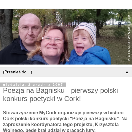
▼
niedziela, 2 grudnia 2007
Poezja na Bagnisku - pierwszy polski
konkurs poetycki w Cork!
Stowarzyszenie MyCork
organizuje pierwszy w historii
Cork polski konkurs poetycki "Poezja na Bagnisku". Na
zaproszenie koordynatora tego projektu, Krzysztofa
Wolnego,
będę brał udział
w pracach jury.