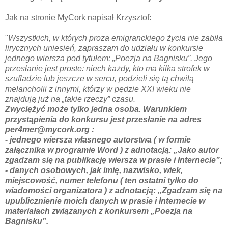
Jak na stronie MyCork napisał Krzysztof:
"
Wszystkich, w których proza emigranckiego życia nie zabiła
lirycznych uniesień, zapraszam do udziału w konkursie
jednego wiersza pod tytułem: „Poezja na Bagnisku”. Jego
przesłanie jest proste: niech każdy, kto ma kilka strofek w
szufladzie lub jeszcze w sercu, podzieli się tą chwilą
melancholii z innymi, którzy w pędzie XXI wieku nie
znajdują już na „takie rzeczy” czasu.
Zwyciężyć może tylko jedna osoba. Warunkiem
przystąpienia do konkursu jest przesłanie na adres
per4mer@mycork.org :
- jednego wiersza własnego autorstwa ( w formie
załącznika w programie Word ) z adnotacją: „Jako autor
zgadzam się na publikację wiersza w prasie i Internecie”;
- danych osobowych, jak imię, nazwisko, wiek,
miejscowość, numer telefonu ( ten ostatni tylko do
wiadomości organizatora ) z adnotacją: „Zgadzam się na
upublicznienie moich danych w prasie i Internecie w
materiałach związanych z konkursem „Poezja na
Bagnisku”.