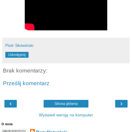
Piotr Słotwiński
Udostępnij
Brak komentarzy:
Prześlij komentarz
‹
›
Strona główna
Wyświetl wersję na komputer
O mnie
Piotr Słotwiński