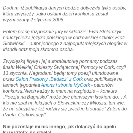
Dodam, iż publikacja danych będzie dotyczyła tylko osoby,
która zwycięży.
Jako ostatni dzień konkursu został
wyznaczony 2 stycznia 2008.
Potem pracę rozpocznie jury w składzie: Ewa Stolarczyk –
nauczycielka języka polskiego w
corkowskiej
szkole; Piotr
Słotwiński – autor jednego z najpopularniejszych blogów w
Irlandii oraz moja skromna osoba.
Zwycięską lirykę i jej autora/autorkę poznamy podczas
finału Wielkiej Orkiestry Świątecznej Pomocy w
Cork
, czyli
13 stycznia. Nagrodami będą: tomy poezji ufundowane
przez
Salon Prasowy „Badacz” z
Cork
oraz publikacje na
łamach tygodnika
Anons
i
stronie
MyCork
- patronów
konkursu.
Niech każdy to mam na względzie – konkurs
„Poezja na Bagnisku” może być pierwszym krokiem do… A
kto nie spał na lekcjach o Słowackim czy Miłoszu, ten wie,
że na obczyźnie też rodziły się „wielkie biografie”.
Zatem do
dzieła,
Corkowiacy
!
"
Nie pozostaje mi nic innego, jak dołączyć do apelu
Krzysztofa: do dzieła!