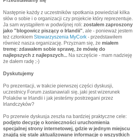
Przedstawiamy się
Następnie każdy z uczestników spotkania powiedział kilka
słów o sobie i o organizacji czy projekcie który reprezentuje.
Ja sam wystąpiłem w podwójnej roli:
zostałem zaproszony
jako "blogowicz piszący o Irlandii"
, ale - ponieważ jestem
też członkiem
Stowarzyszenia
MyCork
- przedstawiłem
również nasza organizację. Przyznam się, że
miałem
tremę: zdawałem sobie sprawę, że mówię do
najlepszych z najlepszych...
Na szczęście - mam nadzieję
że dałem radę ;-)
Dyskutujemy
Po prezentacji, w trakcie pierwszej
części
dyskusji,
uczestnicy Forum zastanawiali się, jaki jest wizerunek
Polaków w Irlandii i jak jesteśmy postrzegani przez
Irlandczyków?
Po przerwie dyskusja zeszła na bardziej praktyczne cele:
podjęto decyzję o konieczności uruchomienia
specjalnej
strony internetowej, gdzie w jednym miejscu
znajdą się stale aktualizowane informacje o wszystkich