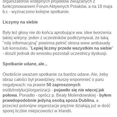
organizatorów wstępnych
projektów
związanych z
funkcjonowaniem Forum Aktywnych Polaków, a na 18 maja
b.r. - wyznaczono kolejne spotkanie.
Liczymy na siebie
Były też głosy nie do końca aprobujące ww. idee tworzenia
takiej witryny: jeden z uczestników podtrzymywał, że taką
"rolę informacyjną" powinna pełnić strona www ambasady
lub konsulatu. "
Lepiej liczmy przede wszystkim na siebie
"
- doszli jednak do wniosku pozostali uczestnicy dyskusji.
Spotkanie udane, ale...
Osobiście uważam spotkanie za bardzo udane. Ale, żeby
obraz całości był prawdziwy, muszę wspomnieć o paru
negatywach: na prawie
50 zaproszonych
osób/instytucji/organizacji -
pojawiło się nie więcej jak
połowa
. Ponadto - oprócz p. Beaty Molendowskiej -
byłem
prawdopodobnie jedyną osobą spoza Dublina
, a
przecież polonijne organizacje prężnie działają już w dość
sporej liczbie miejscowości w Irlandii.