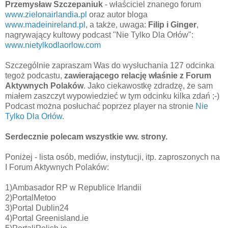
Przemysław Szczepaniuk
- właściciel znanego forum
www.zielonairlandia.pl
oraz autor bloga
www.madeinireland.pl
, a także, uwaga:
Filip i
Ginger
,
nagrywający kultowy podcast "Nie Tylko Dla Orłów":
www.nietylkodlaorlow.com
Szczególnie zapraszam Was do wysłuchania 127 odcinka
tegoż podcastu,
zawierającego relację właśnie z Forum
Aktywnych Polaków
. Jako ciekawostkę zdradzę, że sam
miałem zaszczyt wypowiedzieć w tym odcinku kilka zdań ;-)
Podcast można posłuchać poprzez player na stronie
Nie
Tylko Dla Orłów
.
Serdecznie polecam wszystkie ww. strony.
Poniżej - lista osób, mediów, instytucji, itp. zaproszonych na
I Forum Aktywnych Polaków:
1)Ambasador RP w Republice Irlandii
2)PortalMetoo
3)Portal Dublin24
4)Portal Greenisland.ie