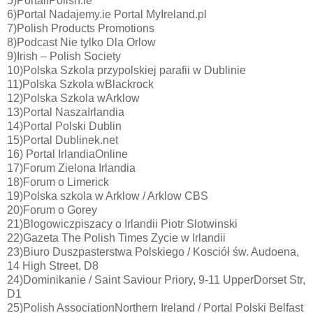
5)PortaliPolish.ie
6)Portal Nadajemy.ie Portal MyIreland.pl
7)Polish Products Promotions
8)Podcast Nie tylko Dla Orlow
9)Irish – Polish Society
10)Polska Szkola przypolskiej parafii w Dublinie
11)Polska Szkola wBlackrock
12)Polska Szkola wArklow
13)Portal NaszaIrlandia
14)Portal Polski Dublin
15)Portal Dublinek.net
16) Portal IrlandiaOnline
17)Forum Zielona Irlandia
18)Forum o Limerick
19)Polska szkola w Arklow / Arklow CBS
20)Forum o Gorey
21)Blogowiczpiszacy o Irlandii Piotr Slotwinski
22)Gazeta The Polish Times Zycie w Irlandii
23)Biuro Duszpasterstwa Polskiego / Kosciół św. Audoena,
14 High Street, D8
24)Dominikanie / Saint Saviour Priory, 9-11 UpperDorset Str,
D1
25)Polish AssociationNorthern Ireland / Portal Polski Belfast