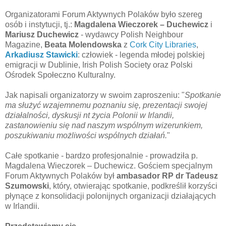
Organizatorami Forum Aktywnych Polaków
było
szereg
osób i instytucji, tj.:
Magdalena Wieczorek –
Duchewicz
i
Mariusz
Duchewicz
- wydawcy Polish
Neighbour
Magazine,
Beata Molendowska
z
Cork
City
Libraries
,
Arkadiusz Stawicki
: człowiek - legenda młodej polskiej
emigracji w Dublinie,
Irish
Polish
Society
oraz Polski
Ośrodek Społeczno Kulturalny.
Jak napisali organizatorzy w swoim zaproszeniu: "
Spotkanie
ma służyć wzajemnemu poznaniu się, prezentacji swojej
działalności, dyskusji
nt
życia Polonii w Irlandii,
zastanowieniu się nad naszym wspólnym wizerunkiem,
poszukiwaniu możliwości wspólnych działań.
"
Całe spotkanie - bardzo profesjonalnie - prowadziła p.
Magdalena Wieczorek –
Duchewicz
.
Gościem
specjalnym
Forum Aktywnych Polaków był
ambasador RP dr Tadeusz
Szumowski
, który, otwierając spotkanie, podkreślił korzyści
płynące z konsolidacji polonijnych organizacji działających
w Irlandii.