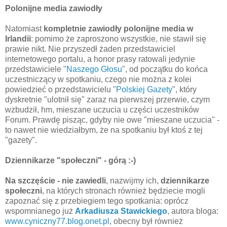
Polonijne media zawiodły
Natomiast
kompletnie zawiodły polonijne media w
Irlandii
: pomimo że zaproszono wszystkie, nie stawił się
prawie nikt. Nie przyszedł żaden przedstawiciel
internetowego portalu, a honor prasy ratowali jedynie
przedstawiciele "
Naszego Głosu
", od początku do końca
uczestniczący w spotkaniu, czego nie można z kolei
powiedzieć o przedstawicielu "
Polskiej Gazety
", który
dyskretnie "ulotnił się" zaraz na pierwszej przerwie, czym
wzbudził, hm, mieszane uczucia u części uczestników
Forum. Prawdę pisząc, gdyby nie owe "mieszane uczucia" -
to nawet nie wiedziałbym, że na spotkaniu był ktoś z tej
"gazety".
Dziennikarze "społeczni" - górą :-)
Na szczęście - nie zawiedli
, nazwijmy ich,
dziennikarze
społeczni
, na których stronach również będziecie mogli
zapoznać się z przebiegiem tego spotkania: oprócz
wspomnianego już
Arkadiusza Stawickiego
, autora bloga:
www.cyniczny77.blog.onet.pl
, obecny był również