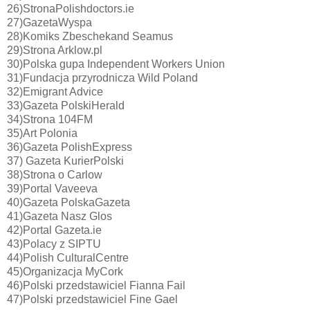
26)StronaPolishdoctors.ie
27)GazetaWyspa
28)Komiks Zbeschekand Seamus
29)Strona Arklow.pl
30)Polska gupa Independent Workers Union
31)Fundacja przyrodnicza Wild Poland
32)Emigrant Advice
33)Gazeta PolskiHerald
34)Strona 104FM
35)Art Polonia
36)Gazeta PolishExpress
37) Gazeta KurierPolski
38)Strona o Carlow
39)Portal Vaveeva
40)Gazeta PolskaGazeta
41)Gazeta Nasz Glos
42)Portal Gazeta.ie
43)Polacy z SIPTU
44)Polish CulturalCentre
45)Organizacja MyCork
46)Polski przedstawiciel Fianna Fail
47)Polski przedstawiciel Fine Gael