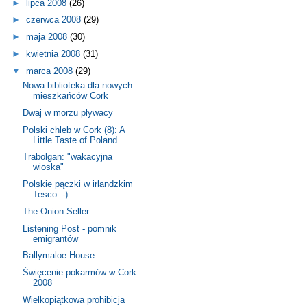
►
lipca 2008
(26)
►
czerwca 2008
(29)
►
maja 2008
(30)
►
kwietnia 2008
(31)
▼
marca 2008
(29)
Nowa biblioteka dla nowych
mieszkańców Cork
Dwaj w morzu pływacy
Polski chleb w Cork (8): A
Little Taste of Poland
Trabolgan: "wakacyjna
wioska"
Polskie pączki w irlandzkim
Tesco :-)
The Onion Seller
Listening Post - pomnik
emigrantów
Ballymaloe House
Święcenie pokarmów w Cork
2008
Wielkopiątkowa prohibicja