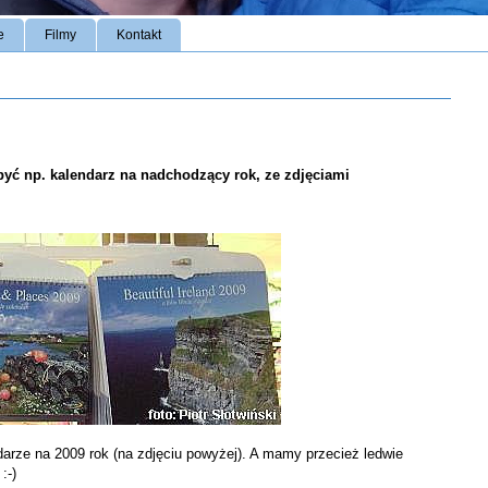
e
Filmy
Kontakt
yć np. kalendarz na nadchodzący rok, ze zdjęciami
darze
na 2009 rok (na zdjęciu powyżej). A mamy przecież ledwie
:-)