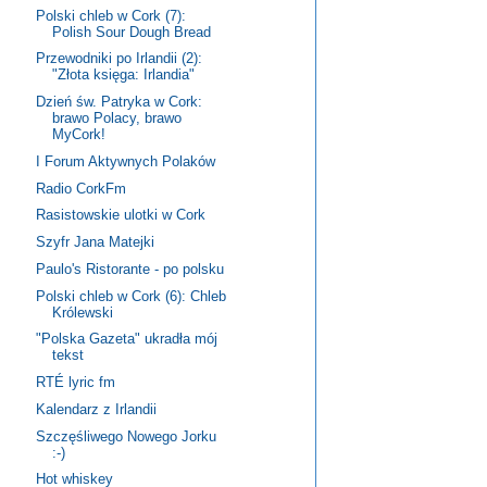
Polski chleb w Cork (7):
Polish Sour Dough Bread
Przewodniki po Irlandii (2):
"Złota księga: Irlandia"
Dzień św. Patryka w Cork:
brawo Polacy, brawo
MyCork!
I Forum Aktywnych Polaków
Radio CorkFm
Rasistowskie ulotki w Cork
Szyfr Jana Matejki
Paulo's Ristorante - po polsku
Polski chleb w Cork (6): Chleb
Królewski
"Polska Gazeta" ukradła mój
tekst
RTÉ lyric fm
Kalendarz z Irlandii
Szczęśliwego Nowego Jorku
:-)
Hot whiskey