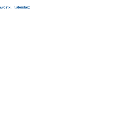
kawostki
,
Kalendarz