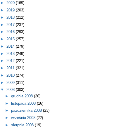
►
2020
(169)
►
2019
(203)
►
2018
(212)
►
2017
(237)
►
2016
(293)
►
2015
(257)
►
2014
(279)
►
2013
(249)
►
2012
(221)
►
2011
(321)
►
2010
(274)
►
2009
(311)
▼
2008
(303)
►
grudnia 2008
(26)
►
listopada 2008
(16)
►
października 2008
(23)
►
września 2008
(22)
►
sierpnia 2008
(19)