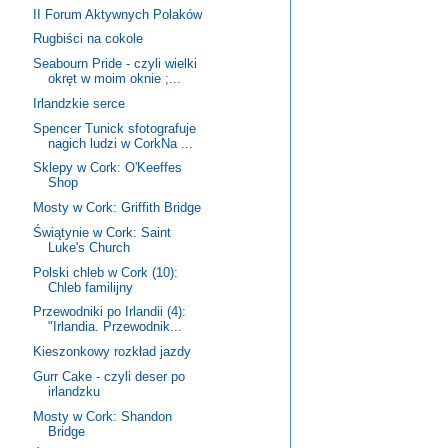
II Forum Aktywnych Polaków
Rugbiści na cokole
Seabourn Pride - czyli wielki
okręt w moim oknie ;...
Irlandzkie serce
Spencer Tunick sfotografuje
nagich ludzi w CorkNa ...
Sklepy w Cork: O'Keeffes
Shop
Mosty w Cork: Griffith Bridge
Świątynie w Cork: Saint
Luke's Church
Polski chleb w Cork (10):
Chleb familijny
Przewodniki po Irlandii (4):
"Irlandia. Przewodnik...
Kieszonkowy rozkład jazdy
Gurr Cake - czyli deser po
irlandzku
Mosty w Cork: Shandon
Bridge