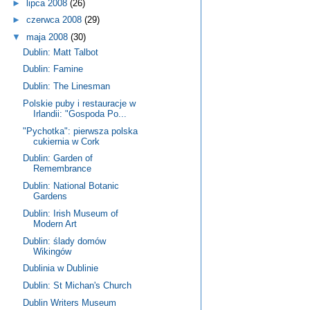
►
lipca 2008
(26)
►
czerwca 2008
(29)
▼
maja 2008
(30)
Dublin: Matt Talbot
Dublin: Famine
Dublin: The Linesman
Polskie puby i restauracje w
Irlandii: "Gospoda Po...
"Pychotka": pierwsza polska
cukiernia w Cork
Dublin: Garden of
Remembrance
Dublin: National Botanic
Gardens
Dublin: Irish Museum of
Modern Art
Dublin: ślady domów
Wikingów
Dublinia w Dublinie
Dublin: St Michan's Church
Dublin Writers Museum