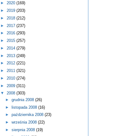
►
2020
(169)
►
2019
(203)
►
2018
(212)
►
2017
(237)
►
2016
(293)
►
2015
(257)
►
2014
(279)
►
2013
(249)
►
2012
(221)
►
2011
(321)
►
2010
(274)
►
2009
(311)
▼
2008
(303)
►
grudnia 2008
(26)
►
listopada 2008
(16)
►
października 2008
(23)
►
września 2008
(22)
►
sierpnia 2008
(19)