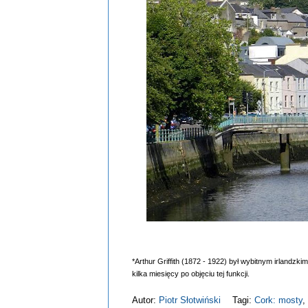
*Arthur Griffith (1872 - 1922) był wybitnym irlandz
kilka miesięcy po objęciu tej funkcji.
Autor:
Piotr Słotwiński
Tagi:
Cork: mosty
,