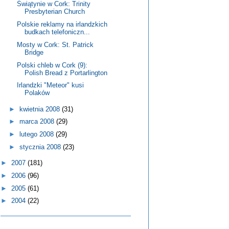
Świątynie w Cork: Trinity
Presbyterian Church
Polskie reklamy na irlandzkich
budkach telefoniczn...
Mosty w Cork: St. Patrick
Bridge
Polski chleb w Cork (9):
Polish Bread z Portarlington
Irlandzki "Meteor" kusi
Polaków
►
kwietnia 2008
(31)
►
marca 2008
(29)
►
lutego 2008
(29)
►
stycznia 2008
(23)
►
2007
(181)
►
2006
(96)
►
2005
(61)
►
2004
(22)