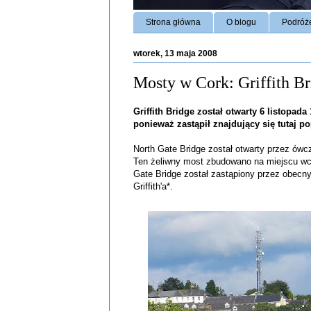
Strona główna
O blogu
Podróż
wtorek, 13 maja 2008
Mosty w Cork: Griffith B
Griffith Bridge został otwarty 6 listopada
ponieważ zastąpił znajdujący się tutaj p
North Gate Bridge został otwarty przez ówc
Ten żeliwny most zbudowano na miejscu wcz
Gate Bridge został zastąpiony przez obecny
Griffith'a*.