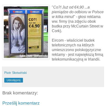
"
Co?! Już od €4,90 ...a
pieniądze do odbioru w Polsce
w kilka minut
" - głosi reklama
ww. firmy (na zdjęciu obok
budka przy McCurtain Street w
Cork).
Eircom
- właściciel budek
telefonicznych na których
umieszczono polskojęzyczne
reklamy - jest największą firmą
telekomunikacyjną w Irlandii.
Piotr Słotwiński
Udostępnij
Brak komentarzy:
Prześlij komentarz