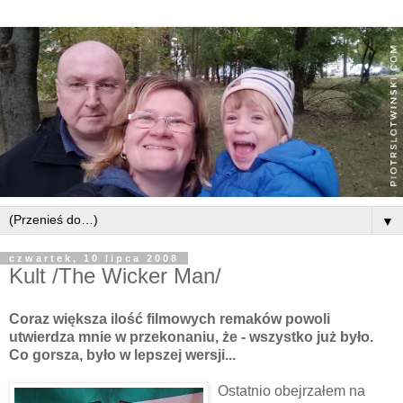
▼
czwartek, 10 lipca 2008
Kult /The Wicker Man/
Coraz
większa
ilość filmowych
remaków
powoli
utwierdza mnie w przekonaniu, że - wszystko już było.
Co gorsza, było w lepszej wersji...
Ostatnio obejrzałem na