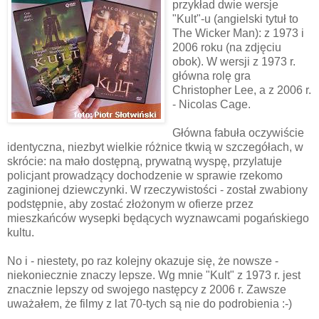
przykład dwie
wersje
"Kult"-u (angielski tytuł to
The
Wicker
Man): z 1973 i
2006 roku (na zdjęciu
obok). W wersji z 1973 r.
główna rolę gra
Christopher Lee, a z 2006 r.
- Nicolas Cage.
Główna fabuła oczywiście
identyczna, niezbyt wielkie różnice
tkwią
w szczegółach, w
skrócie: na mało dostępną, prywatną wyspę, przylatuje
policjant prowadzący dochodzenie w sprawie rzekomo
zaginionej dziewczynki. W rzeczywistości - został zwabiony
podstępnie, aby zostać złożonym w ofierze przez
mieszkańców wysepki będących wyznawcami pogańskiego
kultu.
No i - niestety, po raz kolejny okazuje się, że nowsze -
niekoniecznie znaczy lepsze. Wg mnie "Kult" z 1973 r. jest
znacznie lepszy od swojego następcy z 2006 r. Zawsze
uważałem, że filmy z lat 70-tych są nie do podrobienia :-)