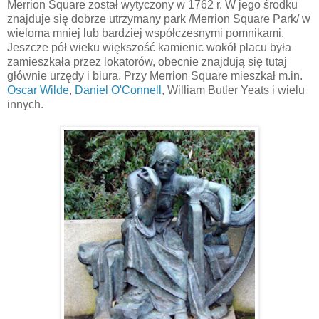
Merrion
Square został wytyczony w 1762 r. W jego środku
znajduje się dobrze utrzymany park /Merrion Square Park/ w
wieloma mniej lub bardziej współczesnymi pomnikami.
Jeszcze pół wieku
większość
kamienic wokół placu była
zamieszkała przez lokatorów, obecnie znajdują się tutaj
głównie urzędy i biura. Przy
Merrion
Square mieszkał m.in.
Oscar Wilde
,
Daniel O'
Connell
, William Butler Yeats i wielu
innych.