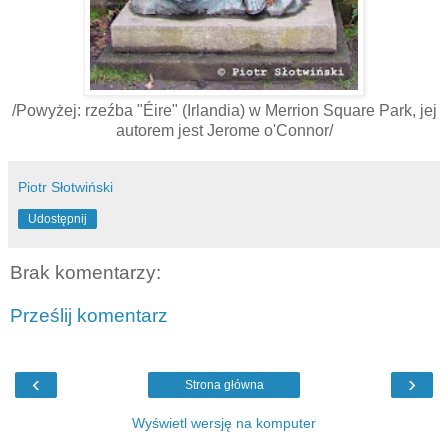
/Powyżej: rzeźba "Éire" (Irlandia) w Merrion Square Park, jej
autorem jest Jerome o'Connor/
Piotr Słotwiński
Udostępnij
Brak komentarzy:
Prześlij komentarz
‹
›
Strona główna
Wyświetl wersję na komputer