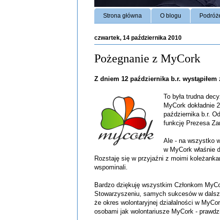
Strona główna
O blogu
Podróż
czwartek, 14 października 2010
Pożegnanie z MyCork
Z dniem 12 października b.r. wystąpiłem
To była trudna decy
MyCork dokładnie 25
października b.r. O
funkcję Prezesa Z
Ale - na wszystko 
w MyCork właśnie d
Rozstaję się w przyjaźni z moimi koleżanka
wspominali.
Bardzo dziękuję wszystkim Członkom MyCor
Stowarzyszeniu, samych sukcesów w dalsze
że okres wolontaryjnej działalności w MyC
osobami jak wolontariusze MyCork - prawdz