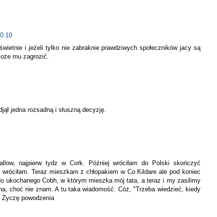
10:10
ietnie i jeżeli tylko nie zabraknie prawdziwych społeczników jacy są
 może mu zagrozić.
jął jedna rozsadną i słuszną decyzję.
low, najpierw tydz w Cork. Później wróciłam do Polski skończyć
 wróciłam. Teraz mieszkam z chłopakiem w Co.Kildare ale pod koniec
o ukochanego Cobh, w którym mieszka mój tata, a teraz i my zasilimy
Pana, choć nie znam. A tu taka wiadomość. Cóż, "Trzeba wiedzieć, kiedy
 Życzę powodzenia