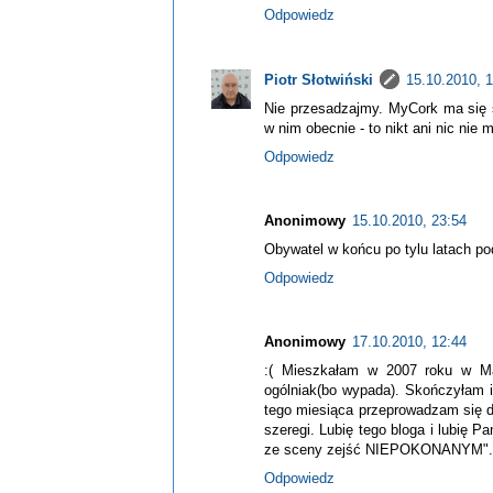
Odpowiedz
Piotr Słotwiński
15.10.2010, 
Nie przesadzajmy. MyCork ma się św
w nim obecnie - to nikt ani nic nie
Odpowiedz
Anonimowy
15.10.2010, 23:54
Obywatel w końcu po tylu latach pod
Odpowiedz
Anonimowy
17.10.2010, 12:44
:( Mieszkałam w 2007 roku w Mal
ogólniak(bo wypada). Skończyłam i
tego miesiąca przeprowadzam się d
szeregi. Lubię tego bloga i lubię 
ze sceny zejść NIEPOKONANYM".
Odpowiedz