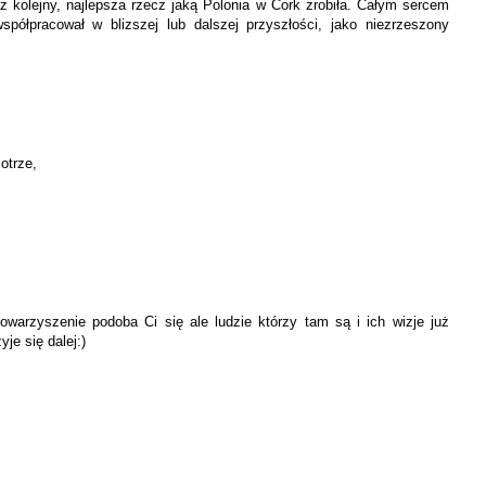
az kolejny, najlepsza rzecz jaką Polonia w Cork zrobiła. Całym sercem
ółpracował w blizszej lub dalszej przyszłości, jako niezrzeszony
otrze,
towarzyszenie podoba Ci się ale ludzie którzy tam są i ich wizje już
je się dalej:)