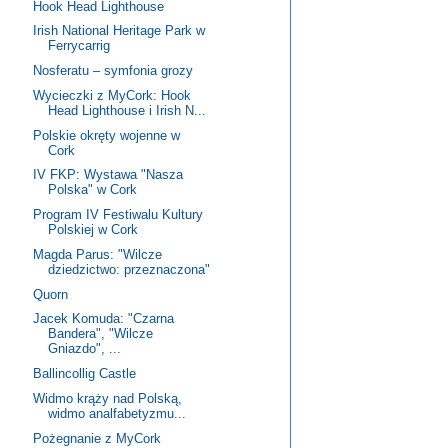
Hook Head Lighthouse
Irish National Heritage Park w
Ferrycarrig
Nosferatu – symfonia grozy
Wycieczki z MyCork: Hook
Head Lighthouse i Irish N...
Polskie okręty wojenne w
Cork
IV FKP: Wystawa "Nasza
Polska" w Cork
Program IV Festiwalu Kultury
Polskiej w Cork
Magda Parus: "Wilcze
dziedzictwo: przeznaczona"
Quorn
Jacek Komuda: "Czarna
Bandera", "Wilcze
Gniazdo", ...
Ballincollig Castle
Widmo krąży nad Polską,
widmo analfabetyzmu...
Pożegnanie z MyCork