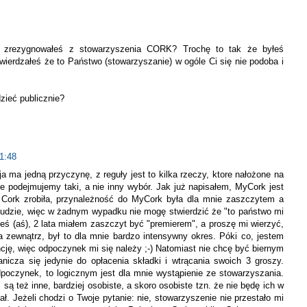
o zrezygnowałeś z stowarzyszenia CORK? Trochę to tak że byłeś
twierdzałeś że to Państwo (stowarzyszanie) w ogóle Ci się nie podoba i
zieć publicznie?
1:48
a ma jedną przyczynę, z reguły jest to kilka rzeczy, ktore nałożone na
e podejmujemy taki, a nie inny wybór. Jak już napisałem, MyCork jest
w Cork zrobiła, przynależność do MyCork była dla mnie zaszczytem a
 ludzie, więc w żadnym wypadku nie mogę stwierdzić że "to państwo mi
łeś (aś), 2 lata miałem zaszczyt być "premierem", a proszę mi wierzyć,
 zewnątrz, był to dla mnie bardzo intensywny okres. Póki co, jestem
cję, więc odpoczynek mi się należy ;-) Natomiast nie chcę być biernym
nicza się jedynie do opłacenia składki i wtrącania swoich 3 groszy.
oczynek, to logicznym jest dla mnie wystąpienie ze stowarzyszania.
są też inne, bardziej osobiste, a skoro osobiste tzn. że nie będę ich w
. Jeżeli chodzi o Twoje pytanie: nie, stowarzyszenie nie przestało mi