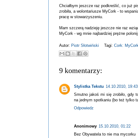
Chciałbym jeszcze raz podkreślić, co już pi
zrobiła, a wolontariusze MyCork - to wspani
pracę w stowarzyszeniu.
Mam szczerą nadzieję jeszcze nie raz wzią
MyCork - wg mnie najbardziej prężne polonij
Autor:
Piotr Słotwiński
Tagi:
Cork: MyCor
9 komentarzy:
Stylistka Tekstu
14.10.2010, 19:43
Smutno jakoś mi się zrobiło, gdy 
na jednym spotkaniu (bo też tylko t
Odpowiedz
Anonimowy
15.10.2010, 01:22
Bez Obywatela to nie ma mycorku