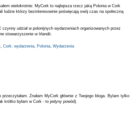
sałem wielokrotnie: MyCork to najlepsza rzecz jaką Polonia w Cork
ali ludzie którzy bezinteresownie poświęcają swój czas na społeczną
ć czynny udział w polonijnych wydarzeniach organizowanych przez
ne stowarzyszenie w Irlandii.
k
,
Cork: wydarzenia
,
Polonia
,
Wydarzenia
to przeczytałam. Znałam MyCork głównie z Twojego bloga. Bylam tylko
ak krótko byłam w Cork - to jedyny powód).