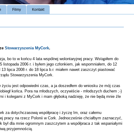
e
Filmy
Kontakt
 ze
Stowarzyszenia MyCork
.
zja, bo to w końcu 4 lata wspólnej wolontaryjnej pracy. Wstąpiłem do
 listopada 2006 r. i byłem jego członkiem, jak wspomniałem, do 12
d 13 lipca 2008 r. do 18 lipca b.r. miałem nawet zaszczyt piastować
arządu Stowarzyszenia MyCork.
w życiu jest odpowiedni czas, a ja doszedłem do wniosku że mój czas
obiegł końca. Pora na młodszych, oczywiście - młodszych duchem ;-)
mi i kolegami z MyCork i mam głęboką nadzieję, że nie będą mnie źle
k za dotychczasową współpracę i życzę Im, oraz całemu
j pracy na rzecz Polonii w Cork. Jednocześnie chciałbym zaznaczyć,
ork był dla mnie ogromnym zaszczytem a współpraca z tak wspaniałymi
iwą przyjemnością.