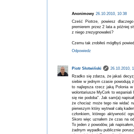
Anonimowy
26.10.2010, 10:38
Cześć Piotrze, powiesz dlaczeg
premierem przez 2 lata a później s
z niego zrezygnowałeś?
Czemu tak zrobiłeś mógłbyś powied
Odpowiedz
Piotr Słotwiński
26.10.2010, 1
Rzadko się zdarza, że jakaś decyzj
siebie w jednym czasie powodują ż
to najlepsza rzecz jaką Polonia 
wolontariusze MyCork to wspaniali
się nie podoba". Jak sam(a) napisa
że chociaż może tego nie widać na
pierwszym który wytrwał całą kaden
członkiem, którego aktywność ogra
Skoro więc uznałem że czas na odp
To jeden z powodów, jak napisałem, 
żadnym wypadku publicznie poruszał