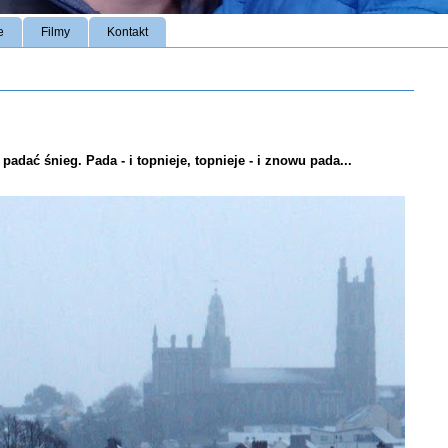
e
Filmy
Kontakt
adać śnieg. Pada - i topnieje, topnieje - i znowu pada...