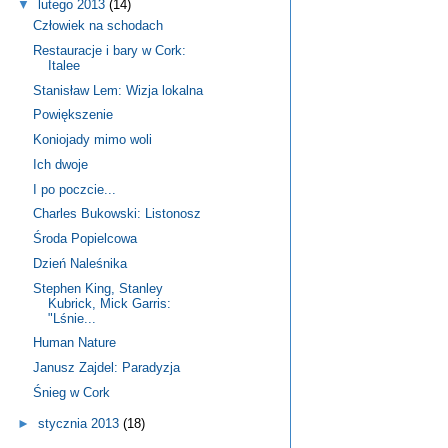
▼
lutego 2013
(14)
Człowiek na schodach
Restauracje i bary w Cork:
Italee
Stanisław Lem: Wizja lokalna
Powiększenie
Koniojady mimo woli
Ich dwoje
I po poczcie...
Charles Bukowski: Listonosz
Środa Popielcowa
Dzień Naleśnika
Stephen King, Stanley
Kubrick, Mick Garris:
"Lśnie...
Human Nature
Janusz Zajdel: Paradyzja
Śnieg w Cork
►
stycznia 2013
(18)