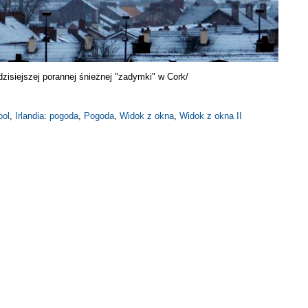
isiejszej porannej śnieżnej "zadymki" w Cork/
ool
,
Irlandia: pogoda
,
Pogoda
,
Widok z okna
,
Widok z okna II