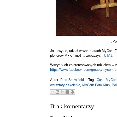
/Po
Jak zwykle, udział w warsztatach MyCork Fo
plenerów MFK - można zobaczyć
TUTAJ
.
Wszystkich zainteresowanych udziałem w z
https://www.facebook.com/groups/mycorkfot
Autor:
Piotr Słotwiński
Tagi:
Cork: MyCor
warsztaty szkolenia
,
MyCork Foto Klub
,
Pol
Brak komentarzy: