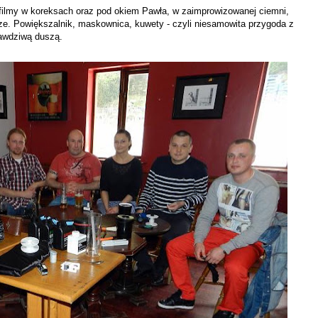
filmy w koreksach oraz pod okiem Pawła, w zaimprowizowanej ciemni,
ze. Powiększalnik, maskownica, kuwety - czyli niesamowita przygoda z
prawdziwą duszą.