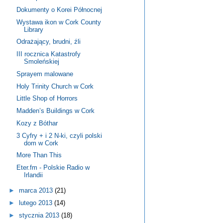
Dokumenty o Korei Północnej
Wystawa ikon w Cork County
Library
Odrażający, brudni, źli
III rocznica Katastrofy
Smoleńskiej
Sprayem malowane
Holy Trinity Church w Cork
Little Shop of Horrors
Madden’s Buildings w Cork
Kozy z Bóthar
3 Cyfry + i 2 N-ki, czyli polski
dom w Cork
More Than This
Eter.fm - Polskie Radio w
Irlandii
►
marca 2013
(21)
►
lutego 2013
(14)
►
stycznia 2013
(18)