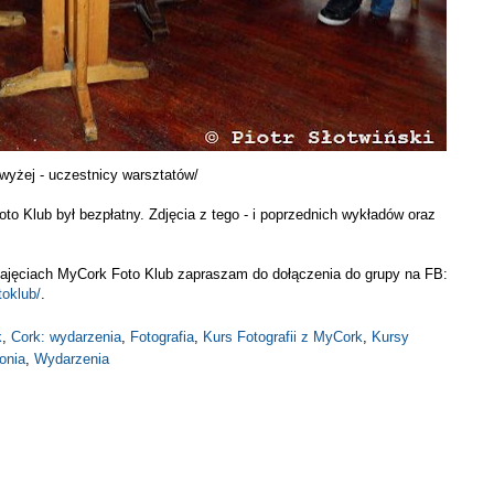
wyżej - uczestnicy warsztatów/
to Klub był bezpłatny. Zdjęcia z tego - i poprzednich wykładów oraz
ajęciach MyCork Foto Klub zapraszam do dołączenia do grupy na FB:
oklub/
.
k
,
Cork: wydarzenia
,
Fotografia
,
Kurs Fotografii z MyCork
,
Kursy
onia
,
Wydarzenia