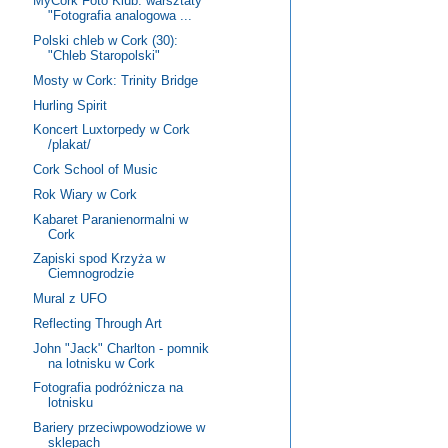
MyCork Foto Klub: warsztaty
"Fotografia analogowa ...
Polski chleb w Cork (30):
"Chleb Staropolski"
Mosty w Cork: Trinity Bridge
Hurling Spirit
Koncert Luxtorpedy w Cork
/plakat/
Cork School of Music
Rok Wiary w Cork
Kabaret Paranienormalni w
Cork
Zapiski spod Krzyża w
Ciemnogrodzie
Mural z UFO
Reflecting Through Art
John "Jack" Charlton - pomnik
na lotnisku w Cork
Fotografia podróżnicza na
lotnisku
Bariery przeciwpowodziowe w
sklepach