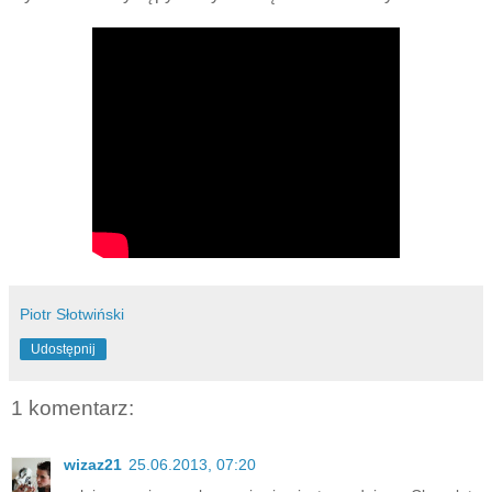
Piotr Słotwiński
Udostępnij
1 komentarz:
wizaz21
25.06.2013, 07:20