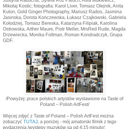
Justyna Raducha, Sylwia Roz Paluch, Asia Muklewicz,
Mikołaj Kostic; fotografia: Karol Liver, Tomasz Olejnik, Anita
Kulon, Gold Ginger Photography, Mariusz Rados, Jasmina
Jasinska, Dorota Konczewska, Łukasz Czajkowski, Gabriela
Kołodziej, Tomasz Bereska, Katarzyna Filipiak, Karolina
Ostrowska, Arther Maure, Piotr Meller, MrsRed Rude, Magda
Drzewiecka, Monika Foltman, Roman Kondradczyk, Grupa
GDF.
/Powyżej: prace polskich artystów wystawione na Taste of
Poland – Polish ArtFest/
Więcej zdjęć z Taste of Poland – Polish ArtFest można
zobaczyć
TUTAJ
, a poniżej - mój amatorski filmik z tego
wydarzenia /występy muzyków są od 4:15 minuty/: