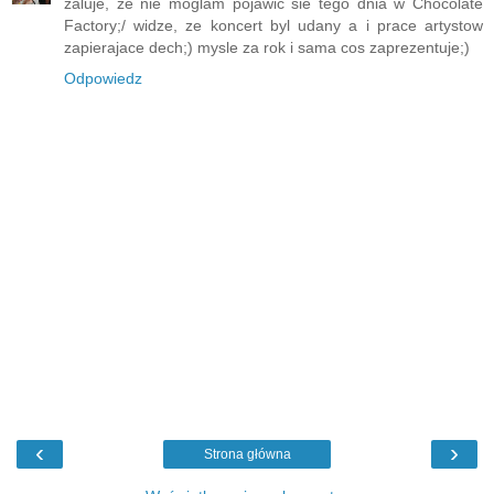
zaluje, ze nie moglam pojawic sie tego dnia w Chocolate
Factory;/ widze, ze koncert byl udany a i prace artystow
zapierajace dech;) mysle za rok i sama cos zaprezentuje;)
Odpowiedz
‹
›
Strona główna