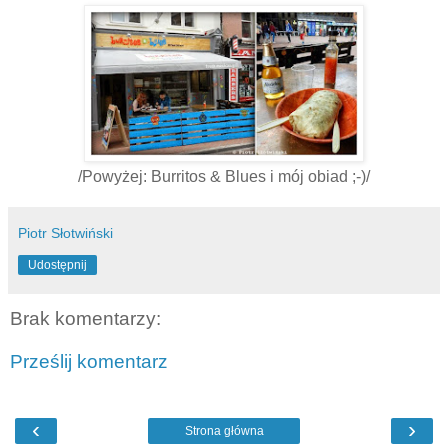
/Powyżej: Burritos & Blues i mój obiad ;-)/
Piotr Słotwiński
Udostępnij
Brak komentarzy:
Prześlij komentarz
‹
›
Strona główna