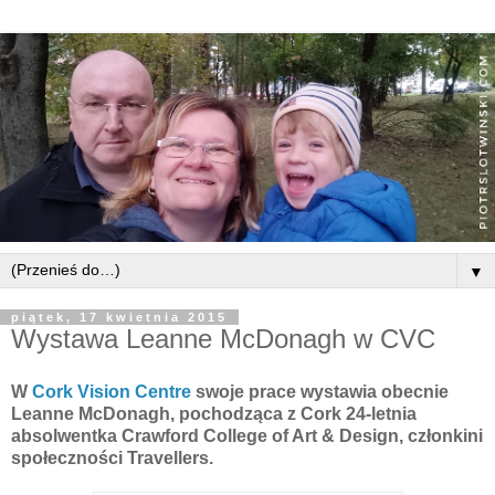
▼
piątek, 17 kwietnia 2015
Wystawa Leanne McDonagh w CVC
W
Cork Vision Centre
swoje prace wystawia obecnie
Leanne McDonagh, pochodząca z Cork 24-letnia
absolwentka Crawford College of Art & Design, członkini
społeczności Travellers.