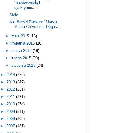
"nierównością i
dyskrymina...
Mgła
Ks. Witold Pietkun: "Maryja
Matka Chrystusa. Dogma...
►
maja 2015
(16)
►
kwietnia 2015
(16)
►
marca 2015
(16)
►
lutego 2015
(20)
►
stycznia 2015
(24)
►
2014
(279)
►
2013
(249)
►
2012
(221)
►
2011
(321)
►
2010
(274)
►
2009
(311)
►
2008
(303)
►
2007
(181)