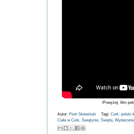
/Powyżej: film pok
Autor:
Piotr Słotwiński
Tagi:
Cork: polski 
Ciała w Cork
,
Świątynie
,
Święta
,
Wydarzeni