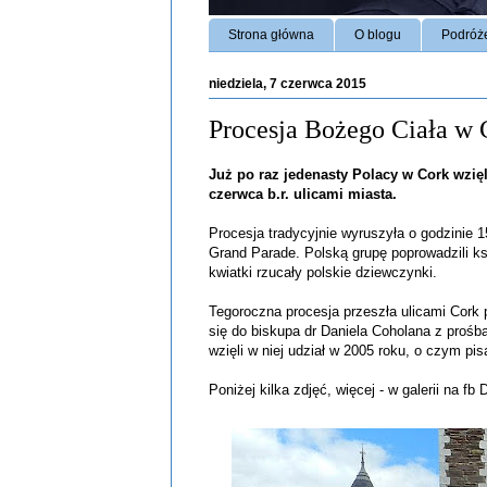
Strona główna
O blogu
Podróż
niedziela, 7 czerwca 2015
Procesja Bożego Ciała w 
Już po raz jedenasty Polacy w Cork wzięli
czerwca b.r. ulicami miasta.
Procesja tradycyjnie wyruszyła o godzinie 
Grand Parade. Polską grupę poprowadzili ks
kwiatki rzucały polskie dziewczynki.
Tegoroczna procesja przeszła ulicami Cork p
się do biskupa dr Daniela Coholana z prośb
wzięli w niej udział w 2005 roku, o czym pi
Poniżej kilka zdjęć, więcej - w galerii na 