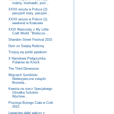
maliny, truskawki, pozi...
XXXII wizyta w Polsce (2):
paszport stary, paszpor...
XXXII wizyta w Polsce (1):
weekend w Krakowie
XXIII Warsztaty z My Little
Craft World: "Brelocze...
Shandon Street Festival 2015
Dom ze Świętą Rodziną
Trzęsą się portki pętakom
X Narodowa Pielgrzymka
Polaków do Knock
The Third Dimension
Wojciech Sumliński:
Niebezpieczne związki
Bronisła...
Kwesta na rzecz Specjalnego
Ośrodka Szkolno-
Wychow...
Procesja Bożego Ciała w Cork
2015
Lewactwo dalej walczy z