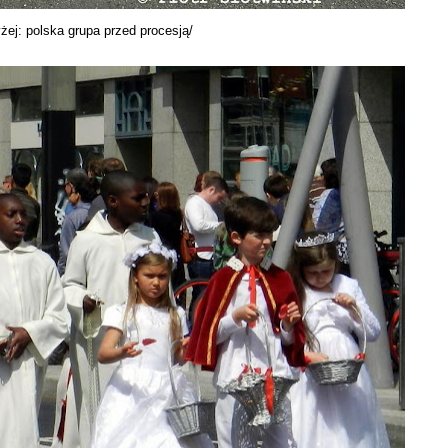
żej: polska grupa przed procesją/