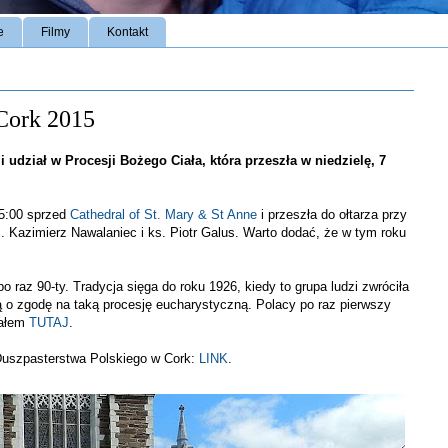
e
Filmy
Kontakt
Cork 2015
 udział w Procesji Bożego Ciała, która przeszła w niedzielę, 7
15:00 sprzed
Cathedral of St. Mary & St Anne
i przeszła do ołtarza przy
. Kazimierz Nawalaniec i ks. Piotr Galus. Warto dodać, że w tym roku
o raz 90-ty. Tradycja sięga do roku 1926, kiedy to grupa ludzi zwróciła
ą o zgodę na taką procesję eucharystyczną. Polacy po raz pierwszy
sałem
TUTAJ
.
fb Duszpasterstwa Polskiego w Cork:
LINK
.