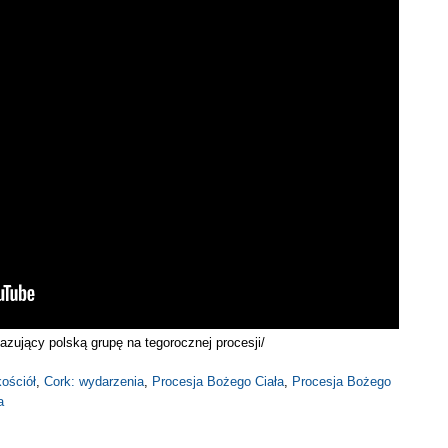
azujący polską grupę na tegorocznej procesji/
kościół
,
Cork: wydarzenia
,
Procesja Bożego Ciała
,
Procesja Bożego
a