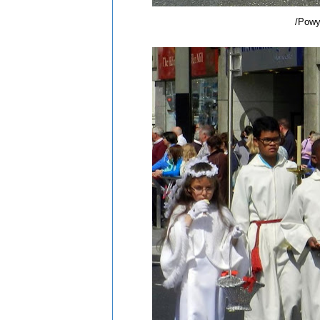
/Powy