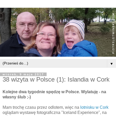
▼
wtorek, 9 maja 2017
38 wizyta w Polsce (1): Islandia w Cork
Kolejne dwa tygodnie spędzę w Polsce. Wylatuję - na
własny ślub ;-)
Mam trochę czasu przez odlotem, więc na
lotnisku w Cork
oglądam wystawę fotograficzna "Iceland Experience", na