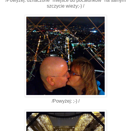
/Powyżej: oznaczone "miejsce do pocałunków" na samym
szczycie wieży;-) /
/Powyżej: ;-) /