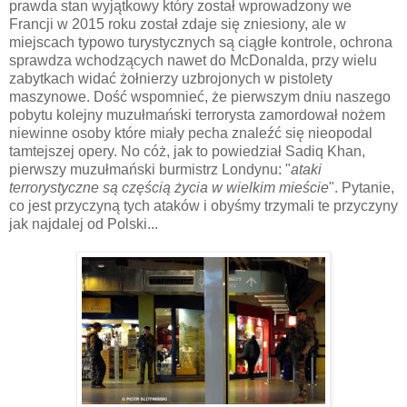
prawda stan wyjątkowy który został wprowadzony we
Francji w 2015 roku został zdaje się zniesiony, ale w
miejscach typowo turystycznych są ciągłe kontrole, ochrona
sprawdza wchodzących nawet do McDonalda, przy wielu
zabytkach widać żołnierzy uzbrojonych w pistolety
maszynowe. Dość wspomnieć, że pierwszym dniu naszego
pobytu kolejny muzułmański terrorysta zamordował nożem
niewinne osoby które miały pecha znaleźć się nieopodal
tamtejszej opery. No cóż, jak to powiedział Sadiq Khan,
pierwszy muzułmański burmistrz Londynu: "
ataki
terrorystyczne są częścią życia w wielkim mieście
". Pytanie,
co jest przyczyną tych ataków i obyśmy trzymali te przyczyny
jak najdalej od Polski...