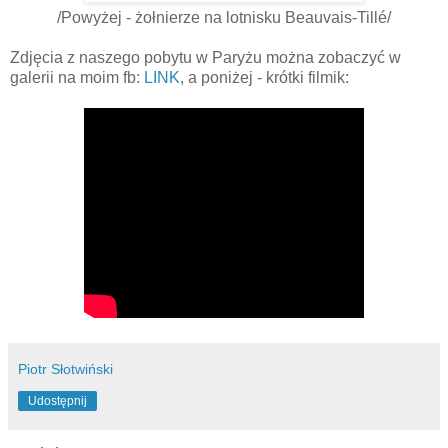
/Powyżej - żołnierze na lotnisku Beauvais-Tillé/
Zdjęcia z naszego pobytu w Paryżu można zobaczyć w
galerii na moim fb:
LINK
, a poniżej - krótki filmik:
Piotr Słotwiński
Udostępnij